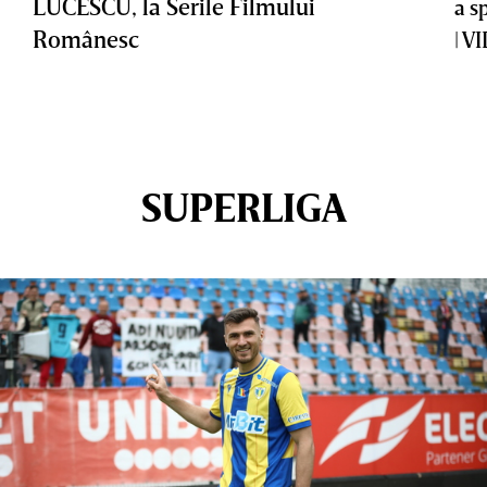
LUCESCU, la Serile Filmului
a s
Românesc
| V
SUPERLIGA