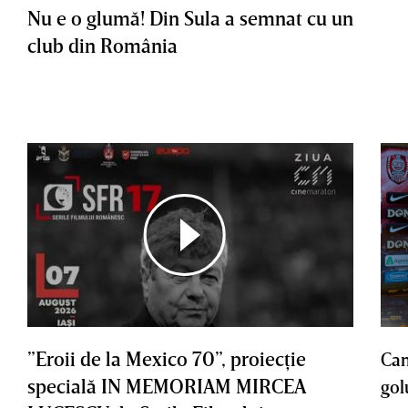
Nu e o glumă! Din Sula a semnat cu un
club din România
”Eroii de la Mexico 70”, proiecţie
Cam
specială IN MEMORIAM MIRCEA
gol