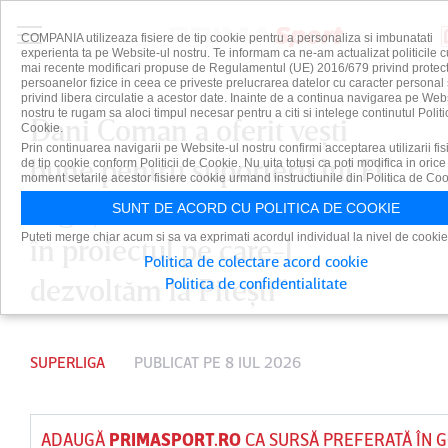
COMPANIA utilizeaza fisiere de tip cookie pentru a personaliza si imbunatati
experienta ta pe Website-ul nostru. Te informam ca ne-am actualizat politicile c
mai recente modificari propuse de Regulamentul (UE) 2016/679 privind protect
persoanelor fizice in ceea ce priveste prelucrarea datelor cu caracter personal 
privind libera circulatie a acestor date. Inainte de a continua navigarea pe Web
nostru te rugam sa aloci timpul necesar pentru a citi si intelege continutul Politi
Dani Coman a oferit veşti
Cookie.
Prin continuarea navigarii pe Website-ul nostru confirmi acceptarea utilizarii fis
bune pentru suporterii lui FC
de tip cookie conform Politicii de Cookie. Nu uita totusi ca poti modifica in orice
moment setarile acestor fisiere cookie urmand instructiunile din Politica de Coo
Argeş: „Oamenii au încredere
SUNT DE ACORD CU POLITICA DE COOKIE
Puteti merge chiar acum si sa va exprimati acordul individual la nivel de cookie
în proiectul pe care-l
Politica de colectare acord cookie
dezvoltăm la Piteşti”
Politica de confidentialitate
SUPERLIGA
PUBLICAT PE 8 IUL 2026
ADAUGĂ
PRIMASPORT.RO
CA SURSĂ PREFERATĂ ÎN 