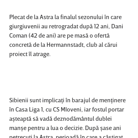
Plecat de la Astra la finalul sezonului în care
giurgiuvenii au retrogradat după 12 ani, Dani
Coman (42 de ani) are pe masă o ofertă
concretă de la Hermannstadt, club al cărui
proiect îl atrage.
Sibienii sunt implicaţi în barajul de menţinere
în Casa Liga 1, cu CS MIoveni, iar fostul portar
aşteaptă să vadă deznodământul dublei
manşe pentru a lua o decizie. După şase ani
petrecuţi la Astra, perioadă în care a câştigat