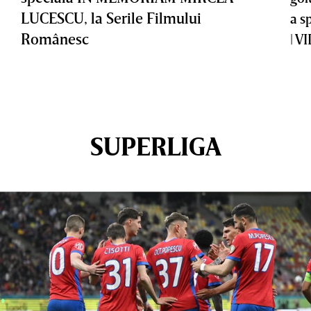
LUCESCU, la Serile Filmului
a s
Românesc
| V
SUPERLIGA