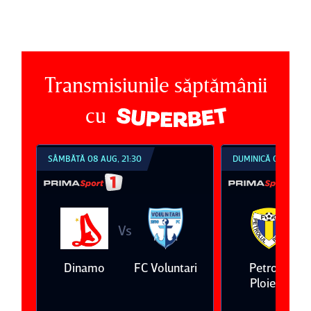
Transmisiunile săptămânii
cu
SÂMBĂTĂ 08 AUG, 21:30
DUMINICĂ 09 AUG, 1
Vs
V
eda
Dinamo
FC Voluntari
Petrolul
Ploieşti