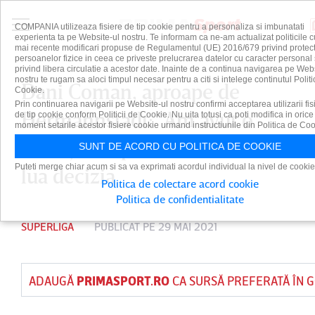
COMPANIA utilizeaza fisiere de tip cookie pentru a personaliza si imbunatati
experienta ta pe Website-ul nostru. Te informam ca ne-am actualizat politicile c
mai recente modificari propuse de Regulamentul (UE) 2016/679 privind protect
persoanelor fizice in ceea ce priveste prelucrarea datelor cu caracter personal 
privind libera circulatie a acestor date. Inainte de a continua navigarea pe Web
nostru te rugam sa aloci timpul necesar pentru a citi si intelege continutul Politi
Dani Coman, aproape de
Cookie.
Prin continuarea navigarii pe Website-ul nostru confirmi acceptarea utilizarii fis
Hermannstadt: "Am avut o
de tip cookie conform Politicii de Cookie. Nu uita totusi ca poti modifica in orice
moment setarile acestor fisiere cookie urmand instructiunile din Politica de Coo
discuţie cu patronii". Când va
SUNT DE ACORD CU POLITICA DE COOKIE
Puteti merge chiar acum si sa va exprimati acordul individual la nivel de cookie
lua decizia
Politica de colectare acord cookie
Politica de confidentialitate
SUPERLIGA
PUBLICAT PE 29 MAI 2021
ADAUGĂ
PRIMASPORT.RO
CA SURSĂ PREFERATĂ ÎN 