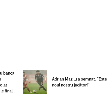
ru banca
u
Adrian Mazilu a semnat: ”Este
olat
noul nostru jucător!”
le finale