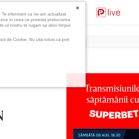
×
u. Te informam ca ne-am actualizat
izice in ceea ce priveste prelucrarea
te-ul nostru te rugam sa aloci timpul
icii de Cookie. Nu uita totusi ca poti
Transmisiunil
săptămânii c
N
MBĂTĂ 08 AUG, 18:30
SÂMBĂTĂ 08 AUG, 21:30