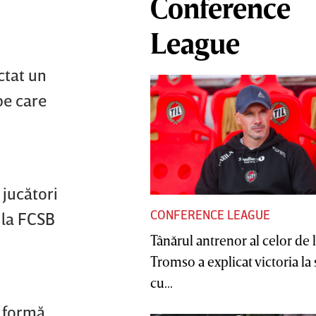
Conference
League
ctat un
pe care
 jucători
CONFERENCE LEAGUE
 la FCSB
Tânărul antrenor al celor de 
Tromso a explicat victoria la
cu...
b formă