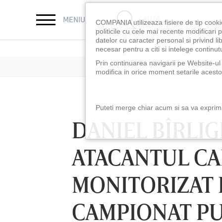
CAUTĂ
MENIU
COMPANIA utilizeaza fisiere de tip cooki
politicile cu cele mai recente modificar
datelor cu caracter personal si privind l
necesar pentru a citi si intelege continutu
Prin continuarea navigarii pe Website-ul n
modifica in orice moment setarile acestor
Puteti merge chiar acum si sa va exprimat
DANIEL BÎRLIG
ATACANTUL CA
MONITORIZAT 
CAMPIONAT P
LUNI 10 AUG, 18:30
LUNI 10 AUG, 21:3