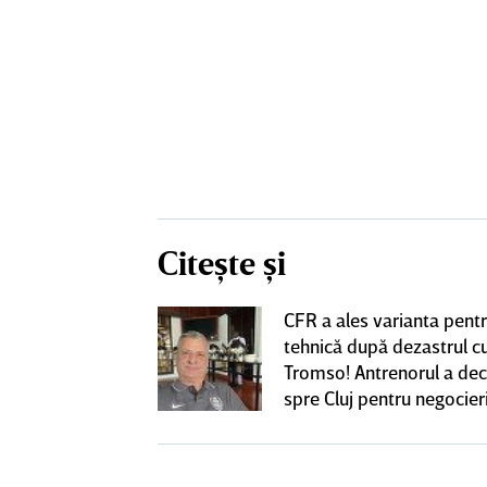
Citește și
nlocuitor lui
CFR a ales varianta pent
renorul umilit
tehnică după dezastrul c
u 5 ani,
Tromso! Antrenorul a dec
ie în Gruia
spre Cluj pentru negocieri
cu Varga