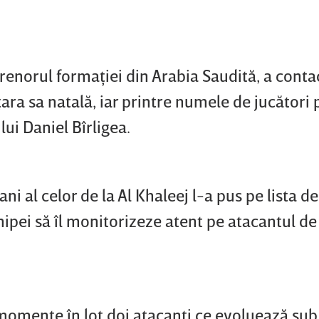
renorul formaţiei din Arabia Saudită, a conta
 ţara sa natală, iar printre numele de jucători 
lui Daniel Bîrligea.
ni al celor de la Al Khaleej l-a pus pe lista de
hipei să îl monitorizeze atent pe atacantul de
momente în lot doi atacanţi ce evoluează su