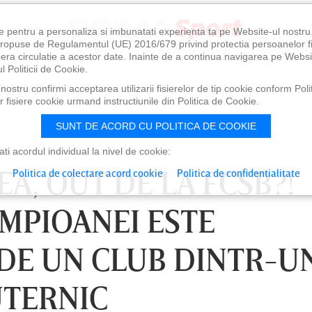
e pentru a personaliza si imbunatati experienta ta pe Website-ul nostr
i propuse de Regulamentul (UE) 2016/679 privind protectia persoanelor f
ibera circulatie a acestor date. Inainte de a continua navigarea pe Websi
l Politicii de Cookie.
ostru confirmi acceptarea utilizarii fisierelor de tip cookie conform Polit
 fisiere cookie urmand instructiunile din Politica de Cookie.
SUNT DE ACORD CU POLITICA DE COOKIE
i acordul individual la nivel de cookie:
EA, OUT DE LA FCSB?!
Politica de colectare acord cookie
Politica de confidentialitate
MPIOANEI ESTE
DE UN CLUB DINTR-U
UTERNIC
0
VINERI 07 AUG, 21:00
SÂ