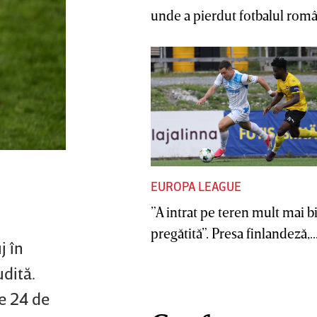
unde a pierdut fotbalul român
EUROPA LEAGUE
”A intrat pe teren mult mai b
pregătită”. Presa finlandeză,..
j în
udită.
de 24 de