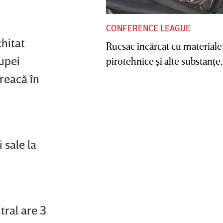
CONFERENCE LEAGUE
hitat
Rucsac încărcat cu materiale
rupei
pirotehnice şi alte substanţe, 
treacă în
 sale la
tral are 3