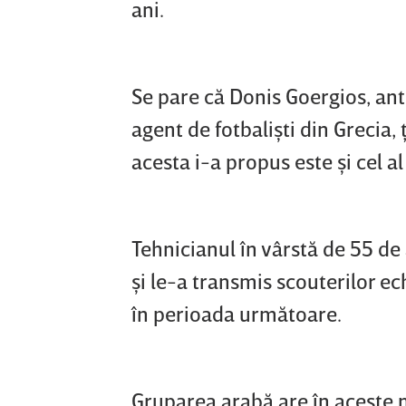
ani.
Se pare că Donis Goergios, ant
agent de fotbalişti din Grecia,
acesta i-a propus este şi cel al 
Tehnicianul în vârstă de 55 de a
şi le-a transmis scouterilor ec
în perioada următoare.
Gruparea arabă are în aceste 