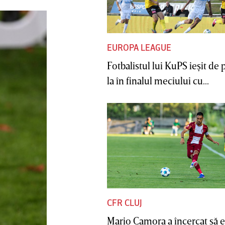
EUROPA LEAGUE
Fotbalistul lui KuPS ieşit de 
la în finalul meciului cu...
CFR CLUJ
Mario Camora a încercat să e