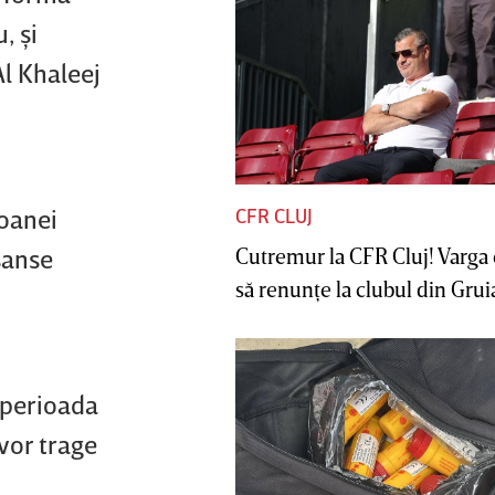
, şi
Al Khaleej
ioanei
CFR CLUJ
Cutremur la CFR Cluj! Varga 
şanse
să renunţe la clubul din Gruia 
n perioada
 vor trage