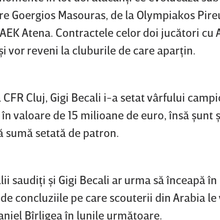
e Goergios Masouras, de la Olympiakos Pireu
AEK Atena. Contractele celor doi jucători cu 
şi vor reveni la cluburile de care aparţin.
 CFR Cluj, Gigi Becali i-a setat vârfului camp
 în valoare de 15 milioane de euro, însă şunt 
tă sumă setată de patron.
alii saudiţi şi Gigi Becali ar urma să înceapă î
de concluziile pe care scouterii din Arabia le
niel Bîrligea în lunile următoare.