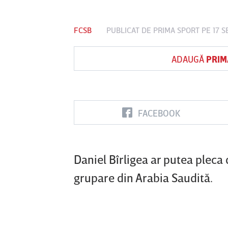
FCSB
PUBLICAT DE
PRIMA SPORT
PE 17 S
Vs
ADAUGĂ
PRIM
FC Botoşani
Corvinul
Sepsi OSK S
Hunedoara
Gheorghe
FACEBOOK
Daniel Bîrligea ar putea pleca 
grupare din Arabia Saudită.