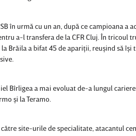
CSB în urmă cu un an, după ce campioana a ac
ru a-l transfera de la CFR Cluj. În tricoul t
 Brăila a bifat 45 de apariţii, reuşind să îşi 
sive.
el Bîrligea a mai evoluat de-a lungul carierei
ermo şi la Teramo.
către site-urile de specialitate, atacantul cen