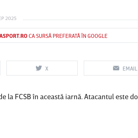
EP 2025
Vs
Vs
ASPORT.RO
CA SURSĂ PREFERATĂ ÎN GOOGLE
f
FCSB
UTA Arad
Rapid
0
0
X
EMAIL
de la FCSB în această iarnă. Atacantul este do