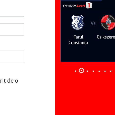
Vs
Vs
Farul
Csikszereda
Dinamo
FC Volunt
Constanţa
rit de o