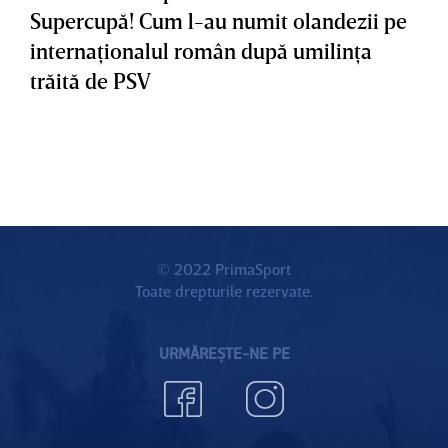
Supercupă! Cum l-au numit olandezii pe
internaţionalul român după umilinţa
trăită de PSV
© 2022 PrimaSport
Toate drepturile rezervate.
URMĂREȘTE-NE PE