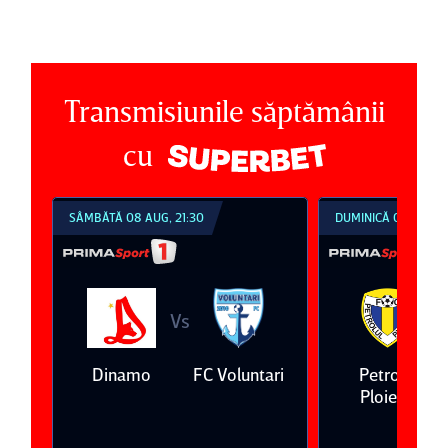
Transmisiunile săptămânii
cu
SÂMBĂTĂ 08 AUG, 21:30
DUMINICĂ 09 AUG, 1
Vs
V
eda
Dinamo
FC Voluntari
Petrolul
Ploieşti