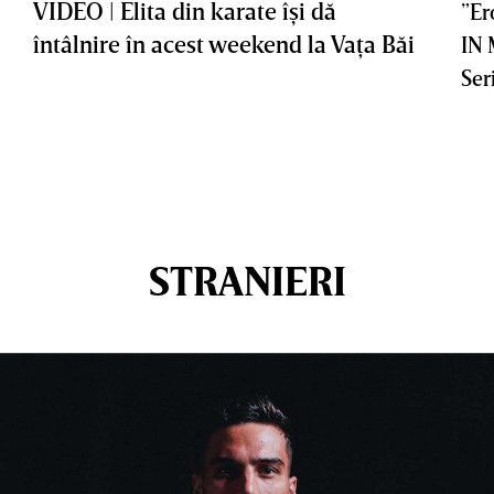
VIDEO | Elita din karate îşi dă
”Er
întâlnire în acest weekend la Vaţa Băi
IN
Ser
STRANIERI