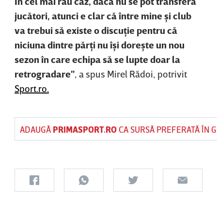
În cel mai rău caz, dacă nu se pot transfera
jucători, atunci e clar că între mine şi club
va trebui să existe o discuţie pentru că
niciuna dintre părţi nu îşi doreşte un nou
sezon în care echipa să se lupte doar la
retrogradare"
, a spus Mirel Rădoi, potrivit
Sport.ro.
ADAUGĂ
PRIMASPORT.RO
CA SURSĂ PREFERATĂ ÎN 