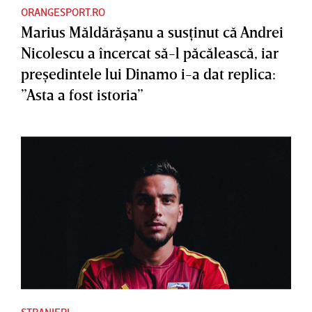
ORANGESPORT.RO
Marius Măldărăşanu a susţinut că Andrei
Nicolescu a încercat să-l păcălească, iar
preşedintele lui Dinamo i-a dat replica:
”Asta a fost istoria”
STRANIERI