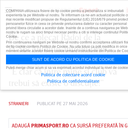
COMPANIA utilizeaza fisiere de tip cookie pentru a personaliza si imbunatati
experienta ta pe Website-ul nostru. Te informam ca ne-am actualizat politicile c
mai recente modificari propuse de Regulamentul (UE) 2016/679 privind protect
persoanelor fizice in ceea ce priveste prelucrarea datelor cu caracter personal 
privind libera circulatie a acestor date. Inainte de a continua navigarea pe Web
nostru te rugam sa aloci timpul necesar pentru a citi si intelege continutul Politi
De ce a plecat Rădoi de la
Cookie.
Prin continuarea navigarii pe Website-ul nostru confirmi acceptarea utilizarii fis
FCSB! Anunţul antrenorului,
de tip cookie conform Politicii de Cookie. Nu uita totusi ca poti modifica in orice
moment setarile acestor fisiere cookie urmand instructiunile din Politica de Coo
după o perioadă grea în Turcia:
SUNT DE ACORD CU POLITICA DE COOKIE
Puteti merge chiar acum si sa va exprimati acordul individual la nivel de cookie
”E clar că între mine şi club va
Politica de colectare acord cookie
trebui să existe o discuţie!”
Politica de confidentialitate
STRANIERI
PUBLICAT PE 27 MAI 2026
ADAUGĂ
PRIMASPORT.RO
CA SURSĂ PREFERATĂ ÎN 