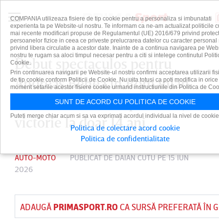
COMPANIA utilizeaza fisiere de tip cookie pentru a personaliza si imbunatati
experienta ta pe Website-ul nostru. Te informam ca ne-am actualizat politicile c
mai recente modificari propuse de Regulamentul (UE) 2016/679 privind protect
persoanelor fizice in ceea ce priveste prelucrarea datelor cu caracter personal 
privind libera circulatie a acestor date. Inainte de a continua navigarea pe Web
nostru te rugam sa aloci timpul necesar pentru a citi si intelege continutul Politi
Debut spectaculos pentru
Cookie.
Prin continuarea navigarii pe Website-ul nostru confirmi acceptarea utilizarii fis
Andreas Benea în Romanian
de tip cookie conform Politicii de Cookie. Nu uita totusi ca poti modifica in orice
moment setarile acestor fisiere cookie urmand instructiunile din Politica de Coo
Endurance Series: podium şi
SUNT DE ACORD CU POLITICA DE COOKIE
Puteti merge chiar acum si sa va exprimati acordul individual la nivel de cookie
victorie la doar 14 ani
Politica de colectare acord cookie
Politica de confidentialitate
AUTO-MOTO
PUBLICAT DE
DAIAN CUTU
PE 15 IUN
2026
ADAUGĂ
PRIMASPORT.RO
CA SURSĂ PREFERATĂ ÎN 