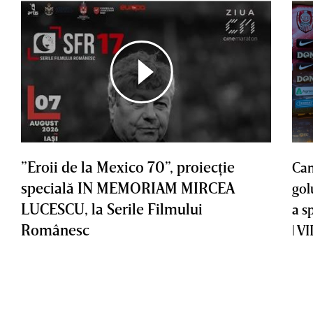
”Eroii de la Mexico 70”, proiecţie
Cam
specială IN MEMORIAM MIRCEA
gol
LUCESCU, la Serile Filmului
a s
Românesc
| V