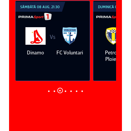
SÂMBĂTĂ 08 AUG, 21:30
DUMINICĂ 09 AUG, 1
Vs
V
eda
Dinamo
FC Voluntari
Petrolul
Ploieşti