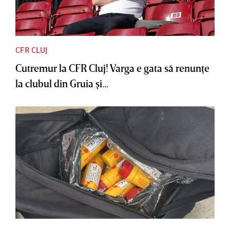
CFR CLUJ
Cutremur la CFR Cluj! Varga e gata să renunţe
la clubul din Gruia şi...