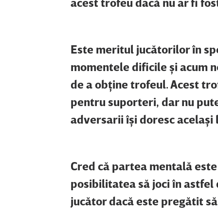
acest trofeu dacă nu ar fi fos
Este meritul jucătorilor în sp
momentele dificile şi acum ne
de a obţine trofeul. Acest tr
pentru suporteri, dar nu pute
adversarii îşi doresc acelaşi l
Cred că partea mentală este 
posibilitatea să joci în astfe
jucător dacă este pregătit să