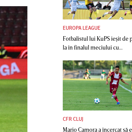
EUROPA LEAGUE
Fotbalistul lui KuPS ieşit de 
la în finalul meciului cu...
CFR CLUJ
Mario Camora a încercat să e