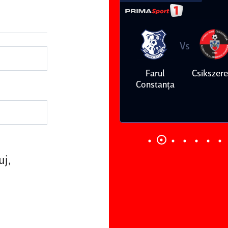
Vs
Vs
Farul
Csikszereda
Dinamo
FC Volunt
Constanţa
uj,