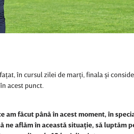
ţat, în cursul zilei de marţi, finala şi consid
 în acest punct.
e am făcut până în acest moment, în speci
l să ne aflăm în această situaţie, să luptăm 