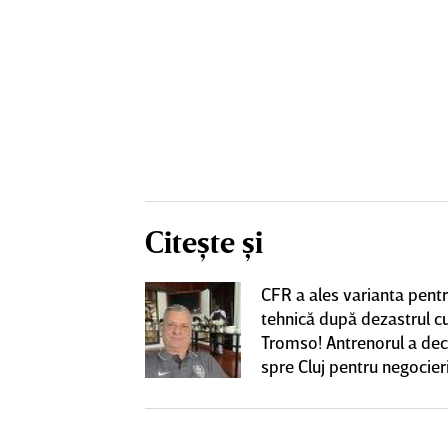
Citește și
CFR a ales varianta pent
eacţie după ce
tehnică după dezastrul c
ă revină la CFR
Tromso! Antrenorul a dec
spre Cluj pentru negocieri
cu Varga