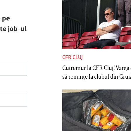
m pe
te job-ul
CFR CLUJ
Cutremur la CFR Cluj! Varga 
să renunţe la clubul din Gruia 