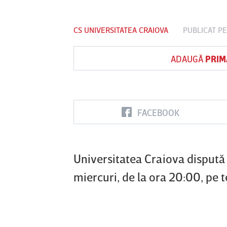
CS UNIVERSITATEA CRAIOVA
PUBLICAT PE
Vs
ADAUGĂ
PRIM
FC Botoşani
Corvinul
Sepsi OSK S
Hunedoara
Gheorghe
FACEBOOK
Universitatea Craiova dispută 
miercuri, de la ora 20:00, pe 