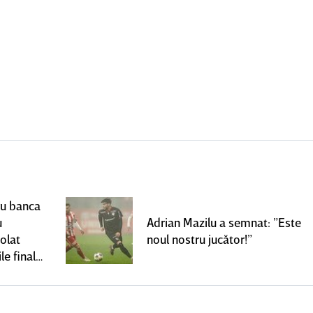
ru banca
u
Adrian Mazilu a semnat: ”Este
olat
noul nostru jucător!”
le finale