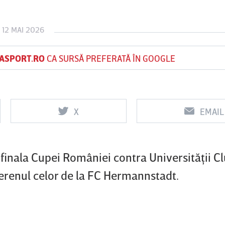
 12 MAI 2026
Vs
Vs
ASPORT.RO
CA SURSĂ PREFERATĂ ÎN GOOGLE
f
FCSB
UTA Arad
Rapid
0
0
X
EMAIL
finala Cupei României contra Universităţii Cl
terenul celor de la FC Hermannstadt.