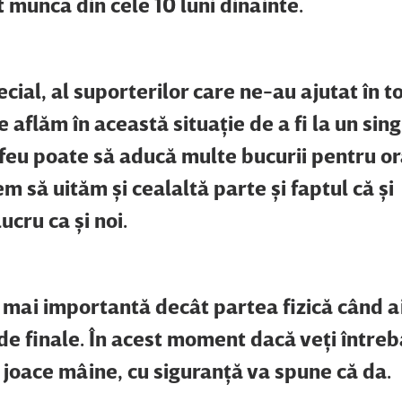
t munca din cele 10 luni dinainte.
ecial, al suporterilor care ne-au ajutat în t
 aflăm în această situaţie de a fi la un sin
ofeu poate să aducă multe bucurii pentru or
m să uităm şi cealaltă parte şi faptul că şi
ucru ca şi noi.
mai importantă decât partea fizică când a
l de finale. În acest moment dacă veţi întreb
 joace mâine, cu siguranţă va spune că da.