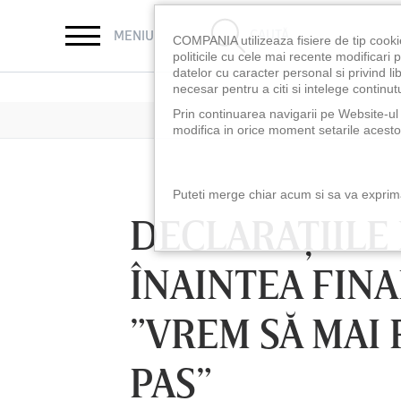
CAUTĂ
MENIU
COMPANIA utilizeaza fisiere de tip cooki
politicile cu cele mai recente modificar
datelor cu caracter personal si privind l
necesar pentru a citi si intelege continutu
Prin continuarea navigarii pe Website-ul n
modifica in orice moment setarile acestor
Puteti merge chiar acum si sa va exprimat
DECLARAŢIILE 
ÎNAINTEA FINA
”VREM SĂ MAI 
PAS”
LUNI 10 AUG, 18:30
LUNI 10 AUG, 21:3