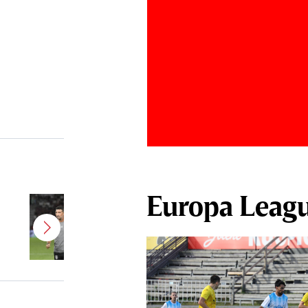
Europa Leag
Antonio Folha a fost demis de la
CFR Cluj! Alţi 3 jucători sunt OUT