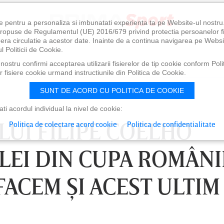
e pentru a personaliza si imbunatati experienta ta pe Website-ul nostr
i propuse de Regulamentul (UE) 2016/679 privind protectia persoanelor f
ibera circulatie a acestor date. Inainte de a continua navigarea pe Websi
l Politicii de Cookie.
ostru confirmi acceptarea utilizarii fisierelor de tip cookie conform Polit
 fisiere cookie urmand instructiunile din Politica de Cookie.
SUNT DE ACORD CU POLITICA DE COOKIE
i acordul individual la nivel de cookie:
LUI FILIPE COELHO
Politica de colectare acord cookie
Politica de confidentialitate
LEI DIN CUPA ROMÂNIE
FACEM ŞI ACEST ULTIM
0
VINERI 07 AUG, 21:00
SÂ