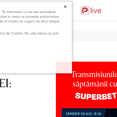
×
u. Te informam ca ne-am actualizat
izice in ceea ce priveste prelucrarea
te-ul nostru te rugam sa aloci timpul
icii de Cookie. Nu uita totusi ca poti
Transmisiunil
I:
săptămânii c
MBĂTĂ 08 AUG, 18:30
SÂMBĂTĂ 08 AUG, 21:30