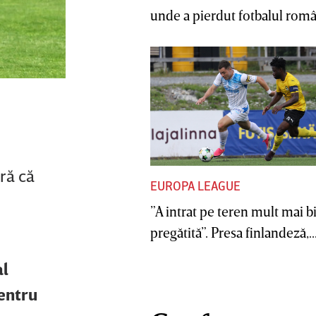
unde a pierdut fotbalul român
eră că
EUROPA LEAGUE
”A intrat pe teren mult mai b
pregătită”. Presa finlandeză,..
al
pentru