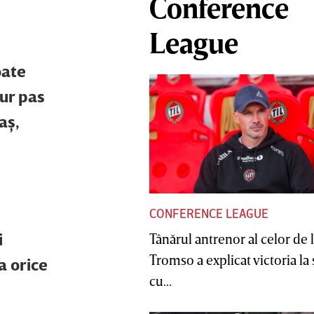
Conference
League
oate
gur pas
aş,
CONFERENCE LEAGUE
i
Tânărul antrenor al celor de 
Tromso a explicat victoria la
a orice
cu...