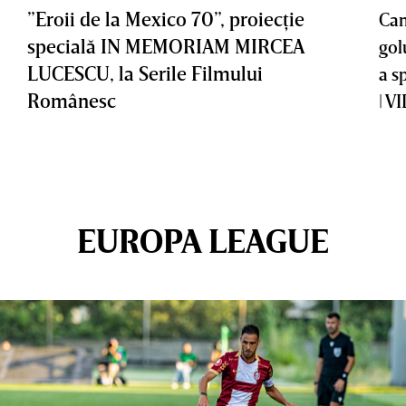
”Eroii de la Mexico 70”, proiecţie
Cam
specială IN MEMORIAM MIRCEA
gol
LUCESCU, la Serile Filmului
a s
Românesc
| V
EUROPA LEAGUE