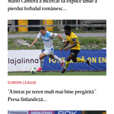
Mario Camora a încercat să explice unde a
pierdut fotbalul românesc....
EUROPA LEAGUE
”A intrat pe teren mult mai bine pregătită”.
Presa finlandeză,...