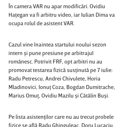
În camera VAR nu apar modificări. Ovidiu
Haţegan va fi arbitru video, iar Iulian Dima va
ocupa rolul de asistent VAR.
Cazul vine înaintea startului noului sezon
intern şi pune presiune pe arbitrajul
românesc. Potrivit FRF, opt arbitri nu au
promovat testarea fizică susţinută pe 7 iulie:
Radu Petrescu, Andrei Chivulete, Horia
Mladinovici, Ionuţ Coza, Bogdan Dumitrache,
Marius Omuţ, Ovidiu Mazilu şi Cătălin Buşi.
Pe lista asistenţilor care nu au trecut probele
fizice se află Radu Ghinguleac, Doru Lucaciu,