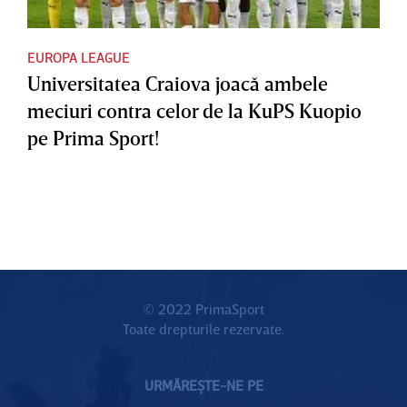
EUROPA LEAGUE
Universitatea Craiova joacă ambele
meciuri contra celor de la KuPS Kuopio
pe Prima Sport!
© 2022 PrimaSport
Toate drepturile rezervate.
URMĂREȘTE-NE PE