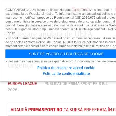
COMPANIA utilizeaza fisiere de tip cookie pentru a personaliza si imbunatati
experienta ta pe Website-ul nostru. Te informam ca ne-am actualizat politicile c
mai recente modificari propuse de Regulamentul (UE) 2016/679 privind protect
persoanelor fizice in ceea ce priveste prelucrarea datelor cu caracter personal 
privind libera circulatie a acestor date. Inainte de a continua navigarea pe Web
nostru te rugam sa aloci timpul necesar pentru a citi si intelege continutul Politi
Delegare anulată de UEFA
Cookie.
Prin continuarea navigarii pe Website-ul nostru confirmi acceptarea utilizarii fis
după testele fizice! Arbitrul
de tip cookie conform Politicii de Cookie. Nu uita totusi ca poti modifica in orice
moment setarile acestor fisiere cookie urmand instructiunile din Politica de Coo
român a fost înlocuit de
SUNT DE ACORD CU POLITICA DE COOKIE
Puteti merge chiar acum si sa va exprimati acordul individual la nivel de cookie
urgenţă
Politica de colectare acord cookie
Politica de confidentialitate
EUROPA LEAGUE
PUBLICAT DE
PRIMA SPORT
PE 8 IUL
2026
ADAUGĂ
PRIMASPORT.RO
CA SURSĂ PREFERATĂ ÎN 