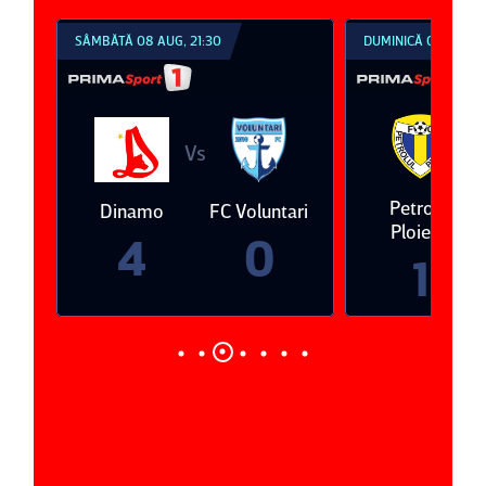
SÂMBĂTĂ 08 AUG, 21:30
DUMINICĂ 09 AUG, 1
V
Vs
eda
Petrolul
Dinamo
FC Voluntari
Ploieşti
4
0
1