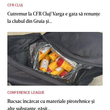
CFR CLUJ
Cutremur la CFR Cluj! Varga e gata să renunţe
la clubul din Gruia şi...
CONFERENCE LEAGUE
Rucsac încărcat cu materiale pirotehnice şi
alte substanţe, găsit...