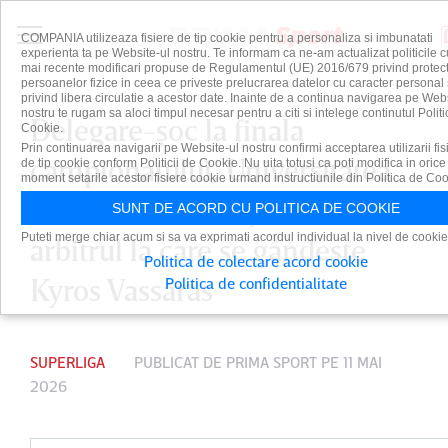
COMPANIA utilizeaza fisiere de tip cookie pentru a personaliza si imbunatati
experienta ta pe Website-ul nostru. Te informam ca ne-am actualizat politicile c
mai recente modificari propuse de Regulamentul (UE) 2016/679 privind protect
persoanelor fizice in ceea ce priveste prelucrarea datelor cu caracter personal 
privind libera circulatie a acestor date. Inainte de a continua navigarea pe Web
nostru te rugam sa aloci timpul necesar pentru a citi si intelege continutul Politi
Delegare-şoc la finala
Cookie.
Prin continuarea navigarii pe Website-ul nostru confirmi acceptarea utilizarii fis
campionatului, Universitatea
de tip cookie conform Politicii de Cookie. Nu uita totusi ca poti modifica in orice
moment setarile acestor fisiere cookie urmand instructiunile din Politica de Coo
Craiova – ”U” Cluj. Cine e
SUNT DE ACORD CU POLITICA DE COOKIE
Puteti merge chiar acum si sa va exprimati acordul individual la nivel de cookie
arbitrul la care se gândeşte
Politica de colectare acord cookie
Kyros Vassaras
Politica de confidentialitate
SUPERLIGA
PUBLICAT DE
PRIMA SPORT
PE 11 MAI
2026