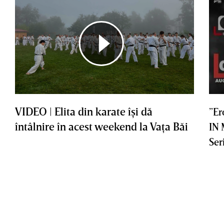
VIDEO | Elita din karate îşi dă
”Er
întâlnire în acest weekend la Vaţa Băi
IN
Ser