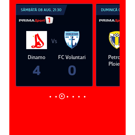
SÂMBĂTĂ 08 AUG, 21:30
DUMINICĂ 09 AUG, 1
Vs
V
eda
Dinamo
FC Voluntari
Petrolul
Ploieşti
4
0