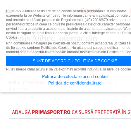
COMPANIA utilizeaza fisiere de tip cookie pentru a personaliza si imbunatati
experienta ta pe Website-ul nostru. Te informam ca ne-am actualizat politicile c
mai recente modificari propuse de Regulamentul (UE) 2016/679 privind protect
persoanelor fizice in ceea ce priveste prelucrarea datelor cu caracter personal 
privind libera circulatie a acestor date. Inainte de a continua navigarea pe Web
nostru te rugam sa aloci timpul necesar pentru a citi si intelege continutul Politi
Denis Alibec, ofertat din
Cookie.
Prin continuarea navigarii pe Website-ul nostru confirmi acceptarea utilizarii fis
Superliga. ”Acum aşteptăm
de tip cookie conform Politicii de Cookie. Nu uita totusi ca poti modifica in orice
moment setarile acestor fisiere cookie urmand instructiunile din Politica de Coo
răspuns din partea lui”
SUNT DE ACORD CU POLITICA DE COOKIE
Puteti merge chiar acum si sa va exprimati acordul individual la nivel de cookie
Politica de colectare acord cookie
FARUL CONSTANTA
PUBLICAT DE
DAIAN CUTU
PE 10
Politica de confidentialitate
IUN 2026
ADAUGĂ
PRIMASPORT.RO
CA SURSĂ PREFERATĂ ÎN 