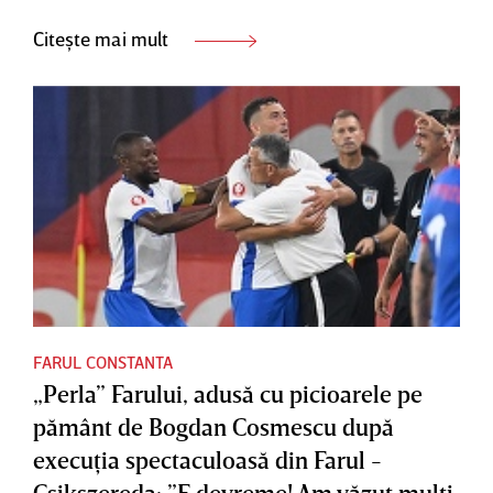
Citește mai mult
FARUL CONSTANTA
„Perla” Farului, adusă cu picioarele pe
pământ de Bogdan Cosmescu după
execuţia spectaculoasă din Farul -
Csikszereda: ”E devreme! Am văzut mulţi