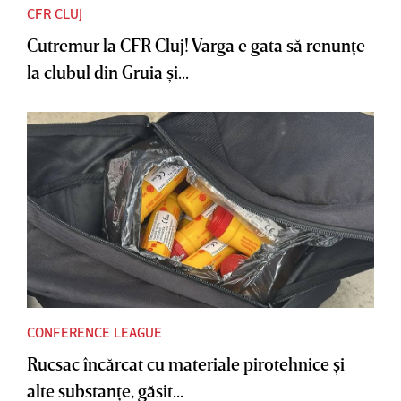
CFR CLUJ
Cutremur la CFR Cluj! Varga e gata să renunţe
la clubul din Gruia şi...
CONFERENCE LEAGUE
Rucsac încărcat cu materiale pirotehnice şi
alte substanţe, găsit...