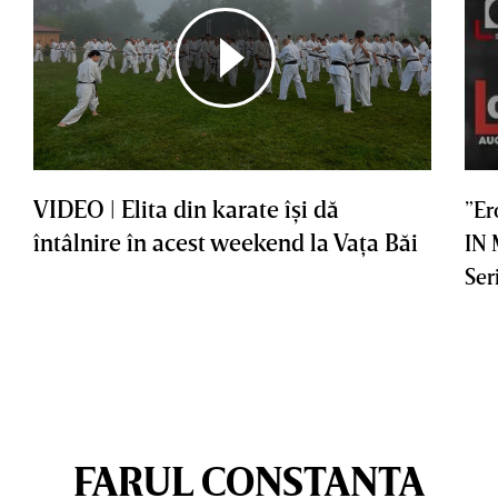
VIDEO | Elita din karate îşi dă
”Er
întâlnire în acest weekend la Vaţa Băi
IN
Ser
FARUL CONSTANTA