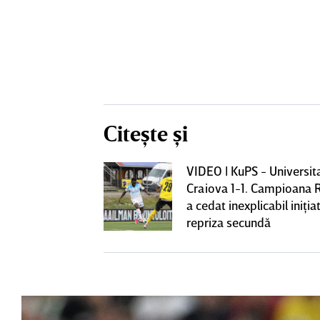
Citește și
VIDEO | KuPS - Universit
ează să fie
Craiova 1-1. Campioana 
me mare de la
a cedat inexplicabil iniţiat
fi OUT
repriza secundă