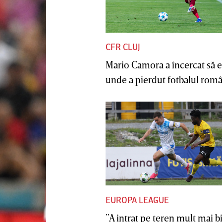
CFR CLUJ
Mario Camora a încercat să e
unde a pierdut fotbalul român
EUROPA LEAGUE
”A intrat pe teren mult mai b