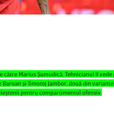
de către Marius Şumudică. Tehnicianul îl vede
 Baroan şi Timotej Jambor, două din variante
uleştenii pentru compartimentul ofensiv.