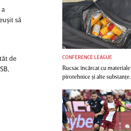
 a
euşit să
CONFERENCE LEAGUE
tât de
Rucsac încărcat cu materiale
CSB,
pirotehnice şi alte substanţe, 