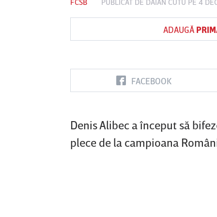
FCSB
PUBLICAT DE
DAIAN CUTU
PE 4 DE
ADAUGĂ
PRIM
Vs
FC Botoşani
Corvinul
Sepsi OSK S
Hunedoara
Gheorghe
FACEBOOK
Denis Alibec a început să bifez
plece de la campioana Români