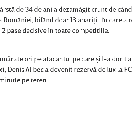
 vârstă de 34 de ani a dezamăgit crunt de când
omâniei, bifând doar 13 apariţii, în care a r
i 2 pase decisive în toate competiţiile.
numărate ori pe atacantul pe care şi l-a dorit a
ext, Denis Alibec a devenit rezervă de lux la F
 minute pe teren.