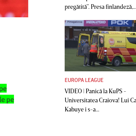
pregătită”. Presa finlandeză,..
EUROPA LEAGUE
 pe
VIDEO | Panică la KuPS -
le pe
Universitatea Craiova! Lui C
Kabuye i s-a...