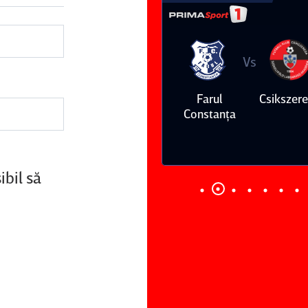
Vs
Vs
Farul
Csikszereda
Dinamo
FC Volunt
Constanţa
ibil să