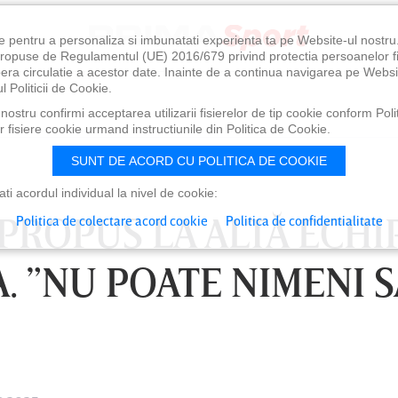
e pentru a personaliza si imbunatati experienta ta pe Website-ul nostr
i propuse de Regulamentul (UE) 2016/679 privind protectia persoanelor f
ibera circulatie a acestor date. Inainte de a continua navigarea pe Websi
l Politicii de Cookie.
ostru confirmi acceptarea utilizarii fisierelor de tip cookie conform Polit
 fisiere cookie urmand instructiunile din Politica de Cookie.
SUNT DE ACORD CU POLITICA DE COOKIE
i acordul individual la nivel de cookie:
 PROPUS LA ALTĂ ECHI
Politica de colectare acord cookie
Politica de confidentialitate
. ”NU POATE NIMENI S
0
VINERI 07 AUG, 21:00
SÂ