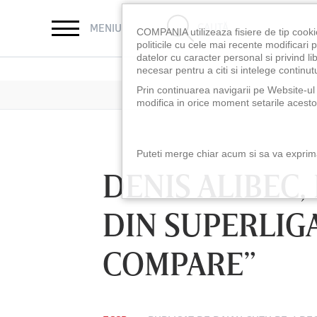
CAUTĂ
MENIU
COMPANIA utilizeaza fisiere de tip cooki
politicile cu cele mai recente modificar
datelor cu caracter personal si privind l
necesar pentru a citi si intelege continutu
Prin continuarea navigarii pe Website-ul n
modifica in orice moment setarile acestor
Puteti merge chiar acum si sa va exprimat
DENIS ALIBEC,
DIN SUPERLIGA
COMPARE”
LUNI 10 AUG, 18:30
LUNI 10 AUG, 21:3