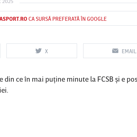
C 2025
ASPORT.RO
CA SURSĂ PREFERATĂ ÎN GOOGLE
Vs
Vs
f
FCSB
UTA Arad
Rapid
X
EMAIL
e din ce în mai puţine minute la FCSB şi e pos
ei.