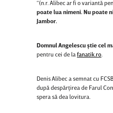
“(n.r. Alibec ar fi o variantă p
poate lua nimeni. Nu poate n
Jambor.
Domnul Angelescu ştie cel mai
pentru cei de la
fanatik.ro
.
Denis Alibec a semnat cu FCSB
după despărţirea de Farul Cons
spera să dea lovitura.