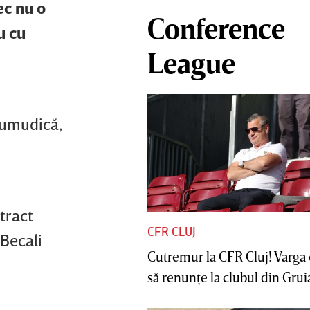
ec nu o
Conference
u cu
League
Şumudică,
tract
CFR CLUJ
 Becali
Cutremur la CFR Cluj! Varga 
să renunţe la clubul din Gruia 