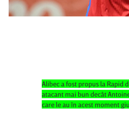
Alibec a fost propus la Rapid 
atacant mai bun decât Antoine
care le au în acest moment gi