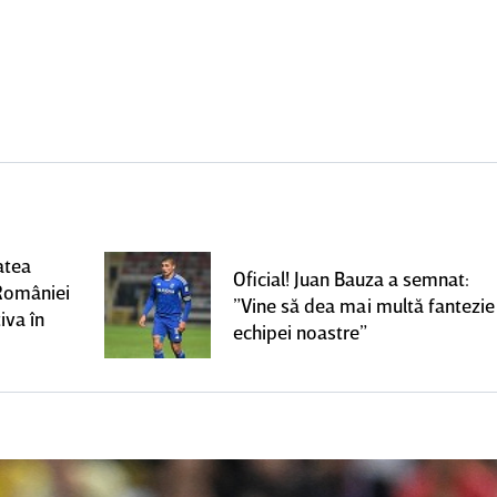
atea
Oficial! Juan Bauza a semnat:
României
”Vine să dea mai multă fantezie
iva în
echipei noastre”