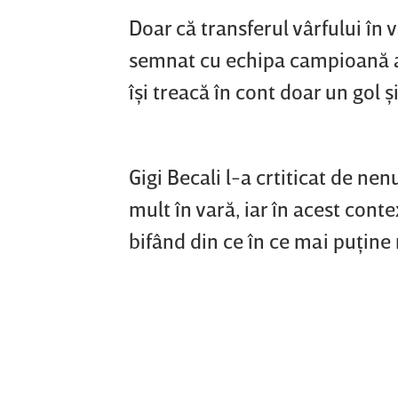
Doar că transferul vârfului în
semnat cu echipa campioană a R
îşi treacă în cont doar un gol ş
Gigi Becali l-a crtiticat de ne
mult în vară, iar în acest cont
bifând din ce în ce mai puţine