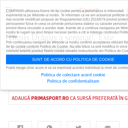
COMPANIA utilizeaza fisiere de tip cookie pentru a personaliza si imbunatati
experienta ta pe Website-ul nostru. Te informam ca ne-am actualizat politicile c
mai recente modificari propuse de Regulamentul (UE) 2016/679 privind protect
persoanelor fizice in ceea ce priveste prelucrarea datelor cu caracter personal 
privind libera circulatie a acestor date. Inainte de a continua navigarea pe Web
nostru te rugam sa aloci timpul necesar pentru a citi si intelege continutul Politi
Denis Drăguş a semnat! ”Este
Cookie.
Prin continuarea navigarii pe Website-ul nostru confirmi acceptarea utilizarii fis
o echipă puternică”
de tip cookie conform Politicii de Cookie. Nu uita totusi ca poti modifica in orice
moment setarile acestor fisiere cookie urmand instructiunile din Politica de Coo
SUNT DE ACORD CU POLITICA DE COOKIE
Puteti merge chiar acum si sa va exprimati acordul individual la nivel de cookie
STRANIERI
PUBLICAT DE
DAIAN CUTU
PE 18 IUL
Politica de colectare acord cookie
2025
Politica de confidentialitate
ADAUGĂ
PRIMASPORT.RO
CA SURSĂ PREFERATĂ ÎN 