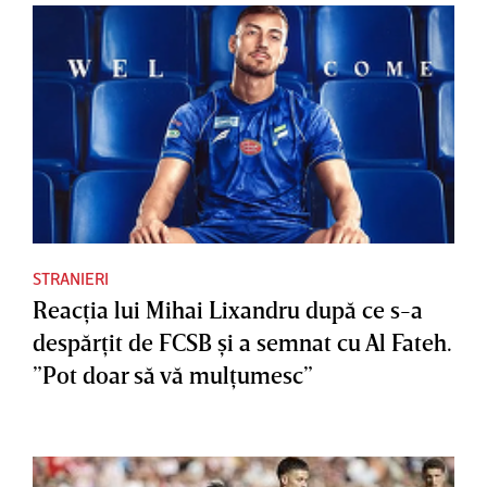
STRANIERI
Reacţia lui Mihai Lixandru după ce s-a
despărţit de FCSB şi a semnat cu Al Fateh.
”Pot doar să vă mulţumesc”