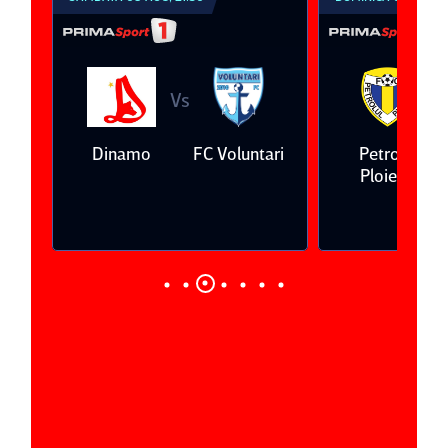
Vs
V
eda
Dinamo
FC Voluntari
Petrolul
Ploieşti