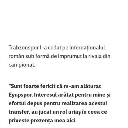
Trabzonspor l-a cedat pe internaţionalul
român sub formă de împrumut la rivala din
campionat.
”Sunt foarte fericit că m-am alăturat
Eyu
pspor
. Interesul ar
ătat pentru mine şi
efortul depus pentru realizarea acestui
transfer, au jucat un rol uriaş
în ceea ce
priveşte prezen
ţa mea aici.