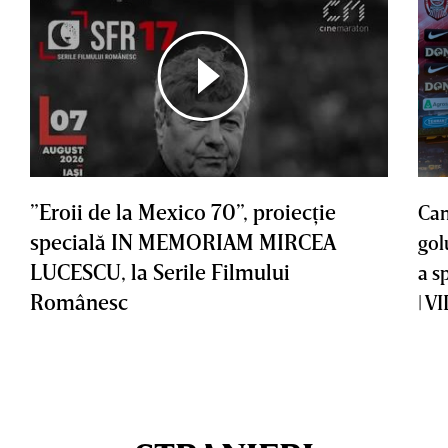
”Eroii de la Mexico 70”, proiecţie
Cam
specială IN MEMORIAM MIRCEA
gol
LUCESCU, la Serile Filmului
a s
Românesc
| V