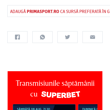
ADAUGĂ
PRIMASPORT.RO
CA SURSĂ PREFERATĂ ÎN 
Transmisiunile săptămânii
cu
SÂMBĂTĂ 08 AUG, 21:30
DUMINICĂ 09 AUG, 1