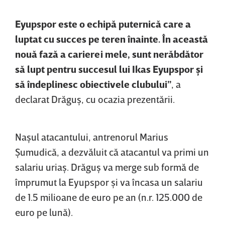
Eyu
pspor
este o echip
ă puternică care a
luptat cu succes pe teren
înainte. În aceast
ă
nouă fază a carierei mele, sunt nerăbdător
să lupt pentru succesul lui
Ikas
Eyu
pspor
şi
să îndeplinesc obiectivele clubului”
, a
declarat Drăguş, cu ocazia prezentării.
Naşul atacantului, antrenorul Marius
Şumudică, a dezvăluit că atacantul va primi un
salariu uriaş. Drăguş va merge sub formă de
împrumut la Eyupspor şi va încasa un salariu
de 1.5 milioane de euro pe an (n.r. 125.000 de
euro pe lună).