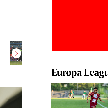
Jucătorul dorit de Pancu în
Giuleşti vrea să rupă contractul cu
CFR Cluj: ”A făcut notificare la
club”
Europa Leag