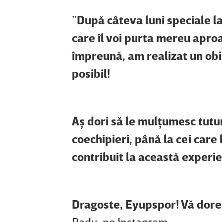
”
După câteva luni speciale l
care îl voi purta mereu aproa
împreună, am realizat un obi
posibil!
Aş dori să le mulţumesc tutur
coechipieri, până la cei care 
contribuit la această experi
Dragoste, Eyupspor! Vă dores
Radu, pe Instagram.