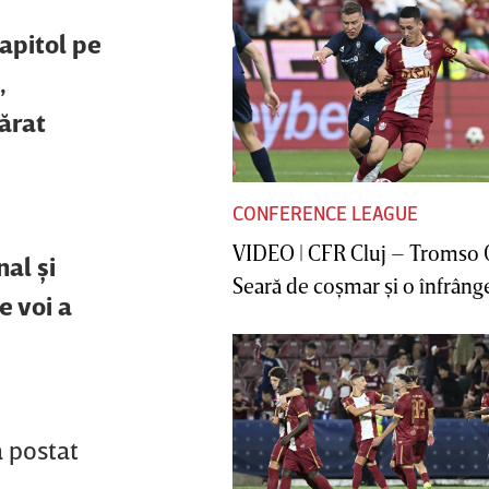
apitol pe
,
ărat
CONFERENCE LEAGUE
VIDEO | CFR Cluj – Tromso 
al şi
Seară de coşmar şi o înfrânge
e voi a
 a postat