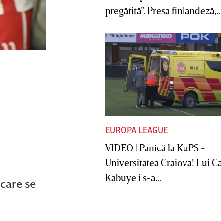
pregătită”. Presa finlandeză,..
EUROPA LEAGUE
VIDEO | Panică la KuPS -
Universitatea Craiova! Lui C
Kabuye i s-a...
 care se