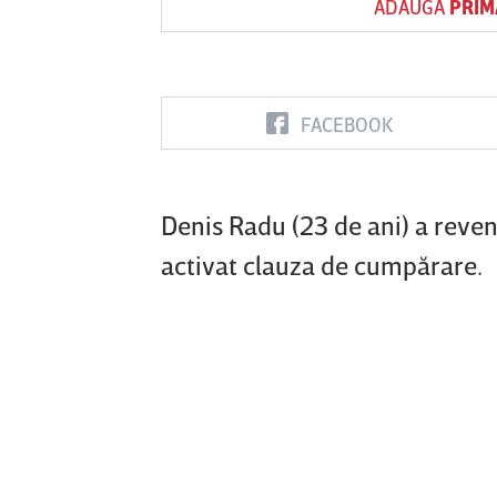
ADAUGĂ
PRIM
Vs
FACEBOOK
FC Botoşani
Corvinul
Sepsi OSK S
Hunedoara
Gheorghe
Denis Radu (23 de ani) a reveni
activat clauza de cumpărare.