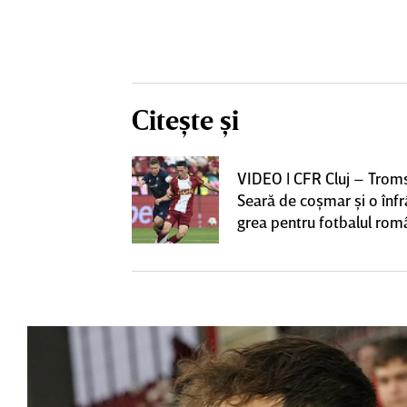
Citește și
iversitatea
VIDEO | CFR Cluj – Trom
pioana României
Seară de coşmar şi o înf
 iniţiativa în
grea pentru fotbalul ro