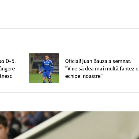
so 0-5.
Oficial! Juan Bauza a semnat:
rângere
”Vine să dea mai multă fantezie
mânesc
echipei noastre”