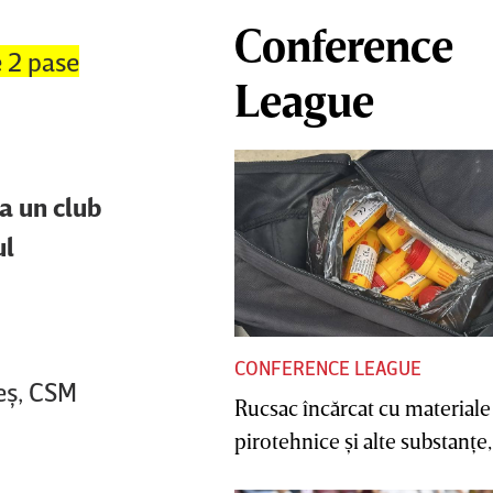
Conference
e 2 pase
League
a un club
ul
CONFERENCE LEAGUE
beş, CSM
Rucsac încărcat cu materiale
pirotehnice şi alte substanţe, 