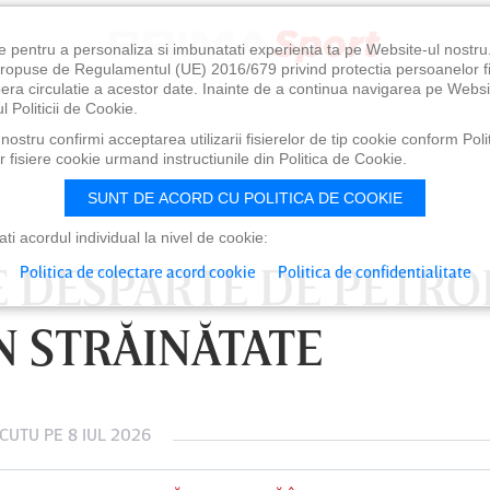
e pentru a personaliza si imbunatati experienta ta pe Website-ul nostr
i propuse de Regulamentul (UE) 2016/679 privind protectia persoanelor f
ibera circulatie a acestor date. Inainte de a continua navigarea pe Websi
l Politicii de Cookie.
ostru confirmi acceptarea utilizarii fisierelor de tip cookie conform Polit
 fisiere cookie urmand instructiunile din Politica de Cookie.
SUNT DE ACORD CU POLITICA DE COOKIE
i acordul individual la nivel de cookie:
E DESPARTE DE PETRO
Politica de colectare acord cookie
Politica de confidentialitate
N STRĂINĂTATE
 CUTU
PE 8 IUL 2026
0
VINERI 07 AUG, 21:00
SÂ