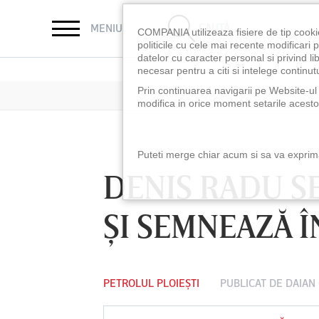
CAUTĂ
MENIU
COMPANIA utilizeaza fisiere de tip cooki
politicile cu cele mai recente modificar
datelor cu caracter personal si privind l
necesar pentru a citi si intelege continutu
Prin continuarea navigarii pe Website-ul n
modifica in orice moment setarile acestor
Puteti merge chiar acum si sa va exprimat
DENIS RADU S
ŞI SEMNEAZĂ Î
PETROLUL PLOIEȘTI
PUBLICAT DE
DAIAN
LUNI 10 AUG, 18:30
LUNI 10 AUG, 21:3