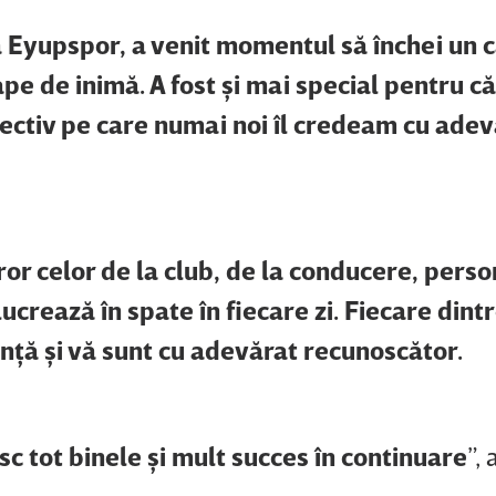
a Eyupspor, a venit momentul să închei un c
pe de inimă. A fost şi mai special pentru că
ectiv pe care numai noi îl credeam cu adev
or celor de la club, de la conducere, person
lucrează în spate în fiecare zi. Fiecare dintr
enţă şi vă sunt cu adevărat recunoscător.
c tot binele şi mult succes în continuare
”,