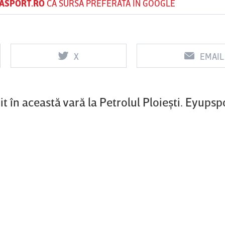
ASPORT.RO
CA SURSĂ PREFERATĂ ÎN GOOGLE
Vs
Vs
X
EMAIL
f
FCSB
UTA Arad
Rapid
t în această vară la Petrolul Ploieşti. Eyupsp