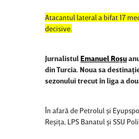
Atacantul lateral a bifat 17 mec
decisive.
Jurnalistul
Emanuel Roşu
anu
din Turcia. Noua sa destinaţi
sezonului trecut în liga a dou
În afară de Petrolul şi Eyupsp
Reşiţa, LPS Banatul şi SSU Poli