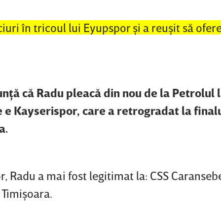
iuri în tricoul lui Eyupspor şi a reuşit să ofer
nţă că Radu pleacă din nou de la Petrolul l
e e
Kayserispor, care a retrogradat la final
a.
or, Radu a mai fost legitimat la: CSS Caranse
 Timişoara.