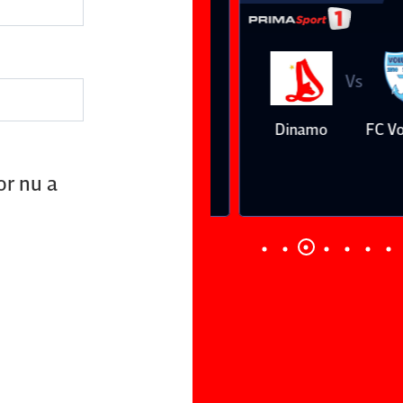
Vs
Vs
Farul
Csikszereda
Dinamo
FC Volunt
Constanţa
or nu a