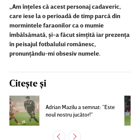
„
Am înţeles că acest personaj cadaveric,
care iese la o perioadă de timp parcă din
mormintele faraonilor ca o mumie
îmbălsămată, şi-a făcut simţită iar prezenţa
în peisajul fotbalului românesc,
pronunţându-mi obsesiv numele.
Citește și
Adrian Mazilu a semnat: ”Este
noul nostru jucător!”