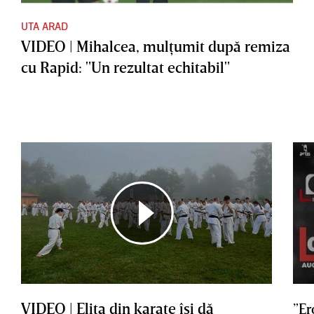
UTA ARAD
VIDEO | Mihalcea, mulţumit după remiza
cu Rapid: "Un rezultat echitabil"
VIDEO | Elita din karate îşi dă
”Er