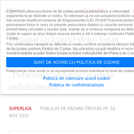
COMPANIA utilizeaza fisiere de tip cookie pentru a personaliza si imbunatati
experienta ta pe Website-ul nostru. Te informam ca ne-am actualizat politicile c
mai recente modificari propuse de Regulamentul (UE) 2016/679 privind protect
persoanelor fizice in ceea ce priveste prelucrarea datelor cu caracter personal 
privind libera circulatie a acestor date. Inainte de a continua navigarea pe Web
nostru te rugam sa aloci timpul necesar pentru a citi si intelege continutul Politi
Derapaj fără precedent! Ionuţ
Cookie.
Prin continuarea navigarii pe Website-ul nostru confirmi acceptarea utilizarii fis
Chirilă, avalanşă de jigniri la
de tip cookie conform Politicii de Cookie. Nu uita totusi ca poti modifica in orice
moment setarile acestor fisiere cookie urmand instructiunile din Politica de Coo
adresa lui Cornel Dinu:
SUNT DE ACORD CU POLITICA DE COOKIE
Puteti merge chiar acum si sa va exprimati acordul individual la nivel de cookie
„Personaj cadaveric, mumie
Politica de colectare acord cookie
îmbălsămată!”
Politica de confidentialitate
SUPERLIGA
PUBLICAT DE
RĂZVAN CÎRCEAG
PE 30
NOV 2021