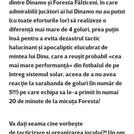
dintre Dinamo şi Foresta Fălticeni, în care
admirabilii jucători ai lui Dinamo nu au putut
(cu toate eforturile lor) să realizeze o
diferenţă mai mare de 4 goluri, prea puţin
însă pentru a evita dezastrul tactic
halucinant şi apocaliptic elucubrat de
mintea lui Dinu, care a reuşit probabil «cea
mai mare performanţă» din fotbalul de pe
întreg sistemul solar, aceea de a nu avea
reacţie la sarabanda de goluri (în număr de
5!!!) pe care echipa sa le-a primit în numai
20 de minute de la micuţa Foresta!
Va daţi seama cine vorbeşte
de
tacticizare şi organizarea jocului?! Un om