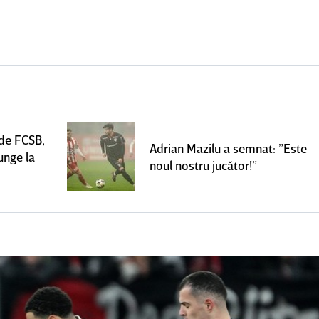
 de FCSB,
Adrian Mazilu a semnat: ”Este
unge la
noul nostru jucător!”