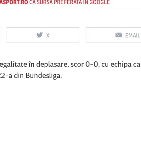
ASPORT.RO
CA SURSĂ PREFERATĂ ÎN GOOGLE
Vs
Vs
X
EMAIL
f
FCSB
UTA Arad
Rapid
0
0
egalitate în deplasare, scor 0-0, cu echipa 
22-a din Bundesliga.