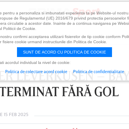
e pentru a personaliza si imbunatati experienta ta pe Website-ul nostr
i propuse de Regulamentul (UE) 2016/679 privind protectia persoanelor f
ibera circulatie a acestor date. Inainte de a continua navigarea pe Websi
l Politicii de Cookie.
ostru confirmi acceptarea utilizarii fisierelor de tip cookie conform Polit
 fisiere cookie urmand instructiunile din Politica de Cookie.
SUNT DE ACORD CU POLITICA DE COOKIE
i acordul individual la nivel de cookie:
ER LEVERKUSEN – BA
Politica de colectare acord cookie
Politica de confidentialitate
TERMINAT FĂRĂ GOL
E 15 FEB 2025
0
VINERI 07 AUG, 21:00
SÂ