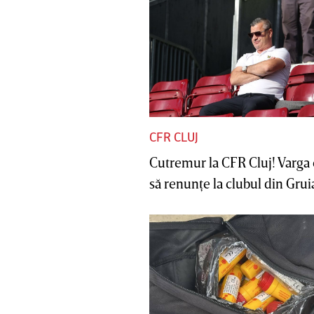
CFR CLUJ
Cutremur la CFR Cluj! Varga 
să renunţe la clubul din Gruia 