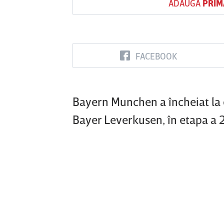
ADAUGĂ
PRIM
Vs
FACEBOOK
FC Botoşani
Corvinul
Sepsi OSK S
Hunedoara
Gheorghe
Bayern Munchen a încheiat la 
Bayer Leverkusen, în etapa a 