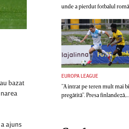
unde a pierdut fotbalul român
EUROPA LEAGUE
-au bazat
”A intrat pe teren mult mai b
inarea
pregătită”. Presa finlandeză,..
 a ajuns