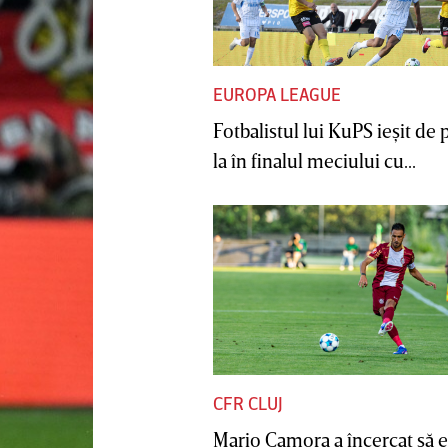
EUROPA LEAGUE
Fotbalistul lui KuPS ieşit de 
la în finalul meciului cu...
CFR CLUJ
Mario Camora a încercat să e