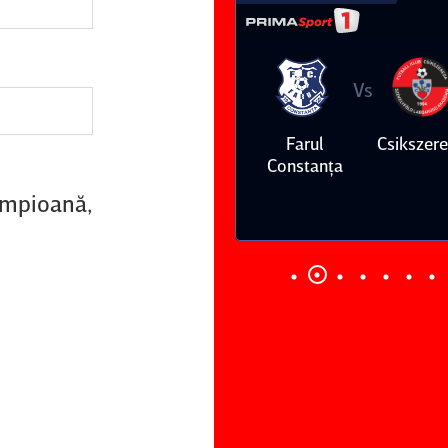
Vs
Vs
Farul
Csikszereda
Dinamo
FC Volunt
Constanţa
campioană,