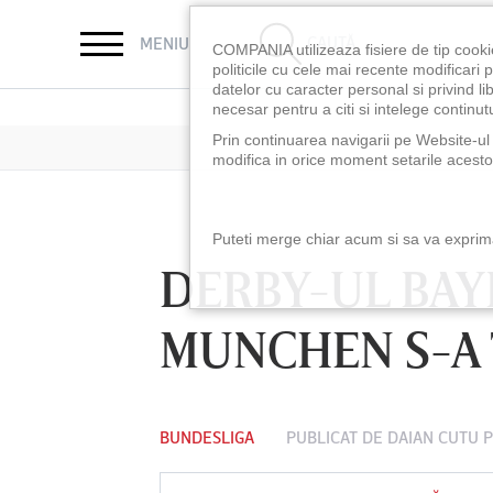
CAUTĂ
MENIU
COMPANIA utilizeaza fisiere de tip cooki
politicile cu cele mai recente modificar
datelor cu caracter personal si privind l
necesar pentru a citi si intelege continutu
Prin continuarea navigarii pe Website-ul n
modifica in orice moment setarile acestor
Puteti merge chiar acum si sa va exprimat
DERBY-UL BAY
MUNCHEN S-A 
BUNDESLIGA
PUBLICAT DE
DAIAN CUTU
P
LUNI 10 AUG, 18:30
LUNI 10 AUG, 21:3