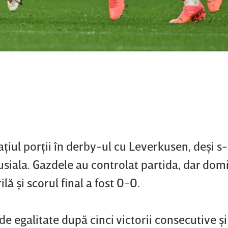
aţiul porţii în derby-ul cu Leverkusen, deşi s
siala. Gazdele au controlat partida, dar dom
lă şi scorul final a fost 0-0.
de egalitate după cinci victorii consecutive şi