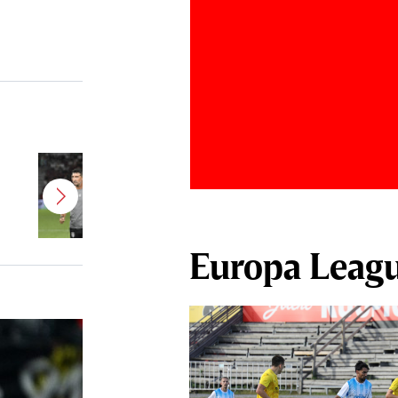
Antonio Folha a fost demis de la
CFR Cluj! Alţi 3 jucători sunt OUT
Europa Leag