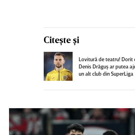
Citește și
eacţie după ce
Lovitură de teatru! Dorit
ă revină la CFR
Denis Drăguş ar putea aj
un alt club din SuperLiga