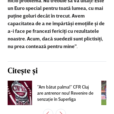
nicio problemă. Nu trebuie să vă uitaţi! Este
un Euro special pentru toată lumea, cu mai
puţine goluri decât în trecut. Avem
capacitatea de a ne împărtăşi emoţiile şi de
a-i face pe francezi fericiţi cu rezultatele
noastre. Acum, dacă suedezii sunt plictisiţi,
nu prea contează pentru mine"
.
Citește și
”Am bătut palma!” CFR Cluj
are antrenor nou! Revenire de
senzaţie în Superliga