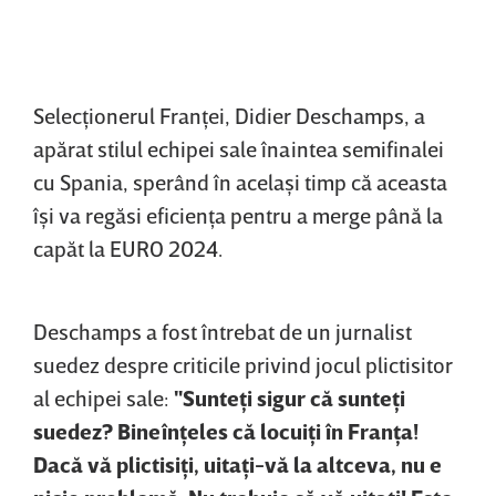
Selecţionerul Franţei, Didier Deschamps, a
apărat stilul echipei sale înaintea semifinalei
cu Spania, sperând în acelaşi timp că aceasta
îşi va regăsi eficienţa pentru a merge până la
capăt la EURO 2024.
Deschamps a fost întrebat de un jurnalist
suedez despre criticile privind jocul plictisitor
al echipei sale:
"Sunteţi sigur că sunteţi
suedez? Bineînţeles că locuiţi în Franţa!
Dacă vă plictisiţi, uitaţi-vă la altceva, nu e