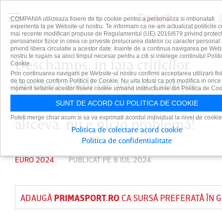
COMPANIA utilizeaza fisiere de tip cookie pentru a personaliza si imbunatati
experienta ta pe Website-ul nostru. Te informam ca ne-am actualizat politicile c
mai recente modificari propuse de Regulamentul (UE) 2016/679 privind protect
persoanelor fizice in ceea ce priveste prelucrarea datelor cu caracter personal 
privind libera circulatie a acestor date. Inainte de a continua navigarea pe Web
nostru te rugam sa aloci timpul necesar pentru a citi si intelege continutul Politi
Deschamps, în faţa criticilor
Cookie.
Prin continuarea navigarii pe Website-ul nostru confirmi acceptarea utilizarii fis
privind stilul de joc al Franţei.
de tip cookie conform Politicii de Cookie. Nu uita totusi ca poti modifica in orice
moment setarile acestor fisiere cookie urmand instructiunile din Politica de Coo
„Dacă vă plictisiţi, uitaţi-vă la
SUNT DE ACORD CU POLITICA DE COOKIE
Puteti merge chiar acum si sa va exprimati acordul individual la nivel de cookie
altceva, nu e nicio problemă!”
Politica de colectare acord cookie
Politica de confidentialitate
EURO 2024
PUBLICAT PE 8 IUL 2024
ADAUGĂ
PRIMASPORT.RO
CA SURSĂ PREFERATĂ ÎN 