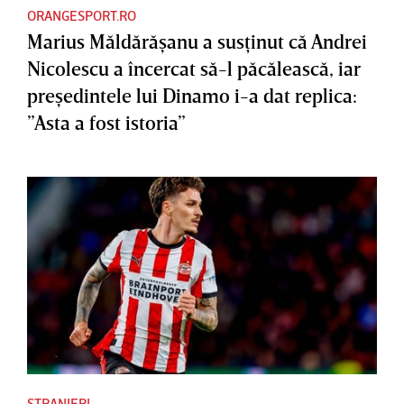
ORANGESPORT.RO
Marius Măldărăşanu a susţinut că Andrei
Nicolescu a încercat să-l păcălească, iar
preşedintele lui Dinamo i-a dat replica:
”Asta a fost istoria”
STRANIERI