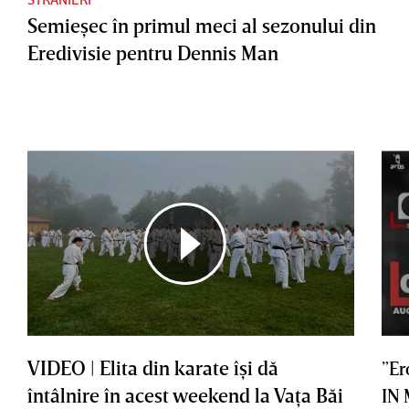
Semieşec în primul meci al sezonului din
Eredivisie pentru Dennis Man
VIDEO | Elita din karate îşi dă
”Er
întâlnire în acest weekend la Vaţa Băi
IN