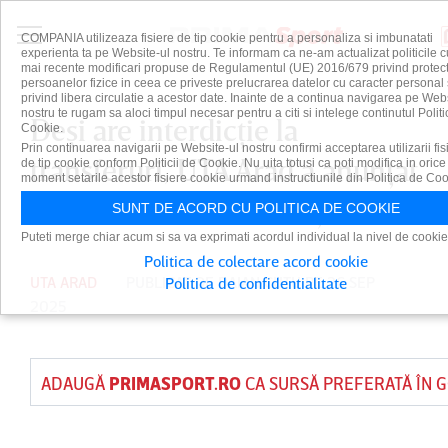
COMPANIA utilizeaza fisiere de tip cookie pentru a personaliza si imbunatati
experienta ta pe Website-ul nostru. Te informam ca ne-am actualizat politicile c
mai recente modificari propuse de Regulamentul (UE) 2016/679 privind protect
persoanelor fizice in ceea ce priveste prelucrarea datelor cu caracter personal 
privind libera circulatie a acestor date. Inainte de a continua navigarea pe Web
nostru te rugam sa aloci timpul necesar pentru a citi si intelege continutul Politi
Deşi are interdicţie la
Cookie.
Prin continuarea navigarii pe Website-ul nostru confirmi acceptarea utilizarii fis
transferuri, UTA Arad a anunţat
de tip cookie conform Politicii de Cookie. Nu uita totusi ca poti modifica in orice
moment setarile acestor fisiere cookie urmand instructiunile din Politica de Coo
transferul unui internaţional
SUNT DE ACORD CU POLITICA DE COOKIE
Puteti merge chiar acum si sa va exprimati acordul individual la nivel de cookie
Politica de colectare acord cookie
UTA ARAD
PUBLICAT DE
DAIAN CUTU
PE 26 SEP
Politica de confidentialitate
2025
ADAUGĂ
PRIMASPORT.RO
CA SURSĂ PREFERATĂ ÎN 