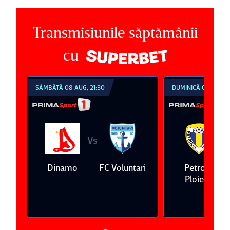
Transmisiunile săptămânii
cu
SÂMBĂTĂ 08 AUG, 21:30
DUMINICĂ 09 AUG, 1
Vs
V
eda
Dinamo
FC Voluntari
Petrolul
Ploieşti