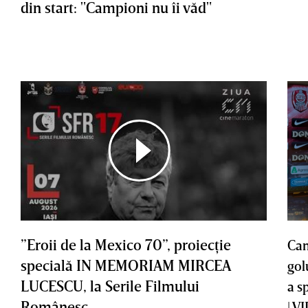
din start: "Campioni nu îi văd"
”Eroii de la Mexico 70”, proiecţie
Cam
specială IN MEMORIAM MIRCEA
gol
LUCESCU, la Serile Filmului
a s
Românesc
| V