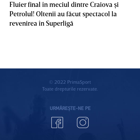
Fluier final în meciul dintre Craiova şi
Petrolul! Oltenii au făcut spectacol la
revenirea în Superligă
© 2022 PrimaSport
Toate drepturile rezervate.
URMĂREȘTE-NE PE