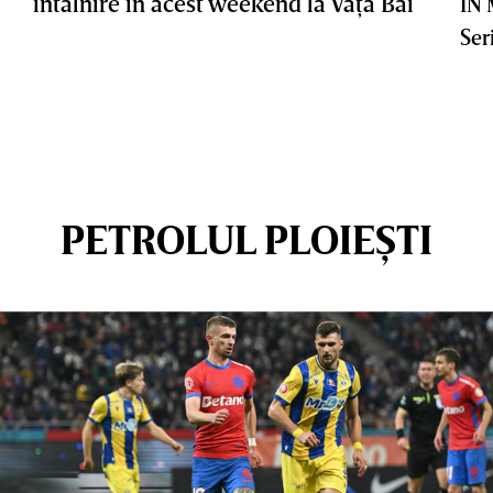
întâlnire în acest weekend la Vaţa Băi
IN
Ser
PETROLUL PLOIEȘTI