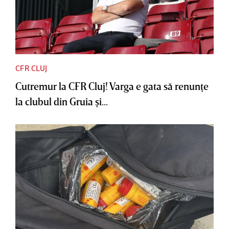
CFR CLUJ
Cutremur la CFR Cluj! Varga e gata să renunţe
la clubul din Gruia şi...