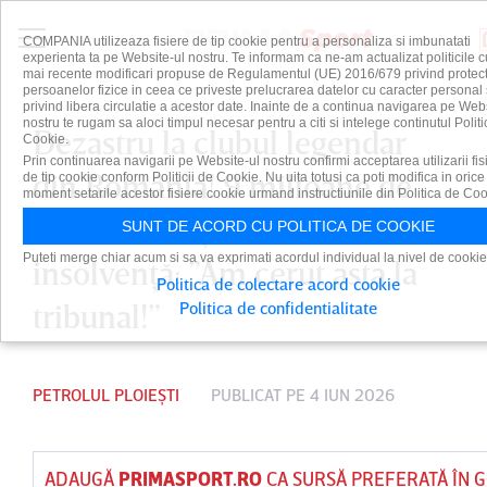
COMPANIA utilizeaza fisiere de tip cookie pentru a personaliza si imbunatati
experienta ta pe Website-ul nostru. Te informam ca ne-am actualizat politicile c
mai recente modificari propuse de Regulamentul (UE) 2016/679 privind protect
persoanelor fizice in ceea ce priveste prelucrarea datelor cu caracter personal 
privind libera circulatie a acestor date. Inainte de a continua navigarea pe Web
nostru te rugam sa aloci timpul necesar pentru a citi si intelege continutul Politi
Dezastru la clubul legendar
Cookie.
Prin continuarea navigarii pe Website-ul nostru confirmi acceptarea utilizarii fis
din România! 9 milioane de
de tip cookie conform Politicii de Cookie. Nu uita totusi ca poti modifica in orice
moment setarile acestor fisiere cookie urmand instructiunile din Politica de Coo
euro datorii şi intrare în
SUNT DE ACORD CU POLITICA DE COOKIE
Puteti merge chiar acum si sa va exprimati acordul individual la nivel de cookie
insolvenţă: ”Am cerut asta la
Politica de colectare acord cookie
tribunal!”
Politica de confidentialitate
PETROLUL PLOIEȘTI
PUBLICAT PE 4 IUN 2026
ADAUGĂ
PRIMASPORT.RO
CA SURSĂ PREFERATĂ ÎN 