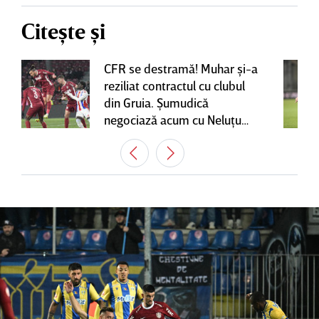
Citește și
CFR se destramă! Muhar şi-a
reziliat contractul cu clubul
din Gruia. Şumudică
negociază acum cu Neluţu
Varga, care mai are o
variantă pentru banca tehnică
| EXCLUSIV