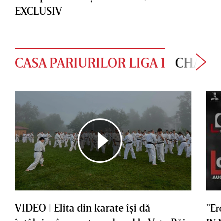
EXCLUSIV
CASA PARIURILOR LIGA 1
CHAMP
VIDEO | Elita din karate îşi dă
”Er