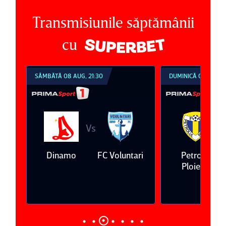
Transmisiunile săptămânii
cu
SÂMBĂTĂ 08 AUG, 21:30
DUMINICĂ 09 AUG, 1
Vs
V
eda
Dinamo
FC Voluntari
Petrolul
Ploieşti