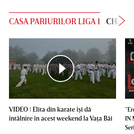
CASA PARIURILOR LIGA 1
CHAMP
VIDEO | Elita din karate îşi dă
”Er
întâlnire în acest weekend la Vaţa Băi
IN
Ser