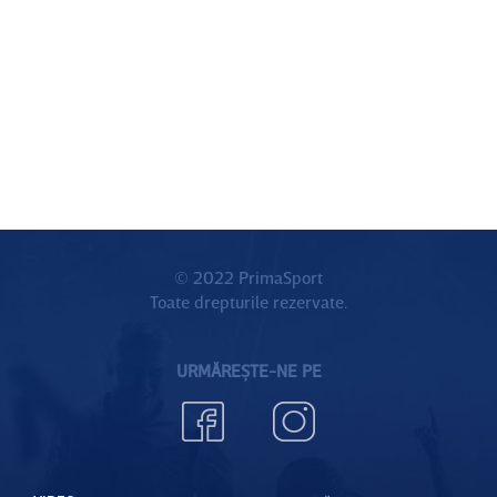
© 2022 PrimaSport
Toate drepturile rezervate.
URMĂREȘTE-NE PE