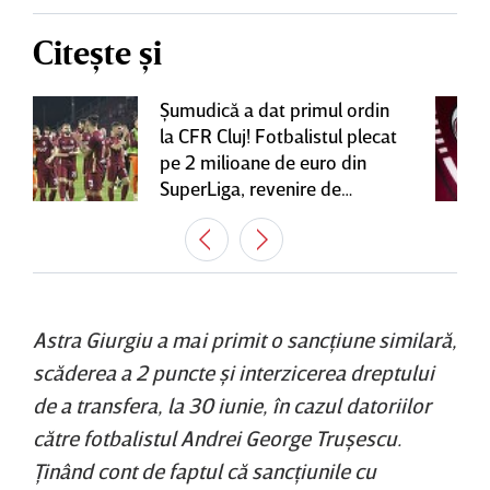
Citește și
Şumudică a dat primul ordin
la CFR Cluj! Fotbalistul plecat
pe 2 milioane de euro din
SuperLiga, revenire de
senzaţie în Gruia
Astra Giurgiu a mai primit o sancţiune similară,
scăderea a 2 puncte şi interzicerea dreptului
de a transfera, la 30 iunie, în cazul datoriilor
către fotbalistul Andrei George Truşescu.
Ţinând cont de faptul că sancţiunile cu