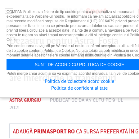
COMPANIA utilizeaza fisiere de tip cookie pentru a personaliza si imbunatati
experienta ta pe Website-ul nostru. Te informam ca ne-am actualizat politicile c
mai recente modificari propuse de Regulamentul (UE) 2016/679 privind protect
persoanelor fizice in ceea ce priveste prelucrarea datelor cu caracter personal 
privind libera circulatie a acestor date. Inainte de a continua navigarea pe Web
nostru te rugam sa aloci timpul necesar pentru a citi si intelege continutul Politi
Dezastru pentru Astra. Fosta
Cookie.
Prin continuarea navigarii pe Website-ul nostru confirmi acceptarea utilizarii fis
campioană va începe Liga 2 cu
de tip cookie conform Politicii de Cookie. Nu uita totusi ca poti modifica in orice
moment setarile acestor fisiere cookie urmand instructiunile din Politica de Coo
o penalizare de patru puncte şi
SUNT DE ACORD CU POLITICA DE COOKIE
Puteti merge chiar acum si sa va exprimati acordul individual la nivel de cookie
are interdicţie la transferuri
Politica de colectare acord cookie
Politica de confidentialitate
ASTRA GIURGIU
PUBLICAT DE
DAIAN CUTU
PE 9 IUL
2021
ADAUGĂ
PRIMASPORT.RO
CA SURSĂ PREFERATĂ ÎN 