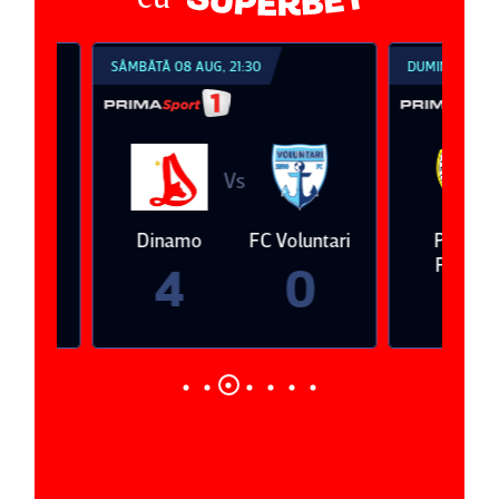
SÂMBĂTĂ 08 AUG, 21:30
DUMINICĂ 09 AUG, 1
Vs
V
eda
Dinamo
FC Voluntari
Petrolul
Ploieşti
4
0