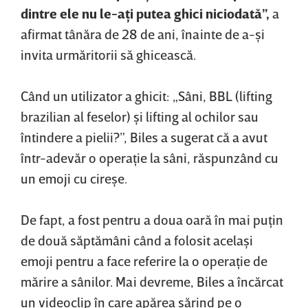
dintre ele nu le-aţi putea ghici niciodată”,
a
afirmat tânăra de 28 de ani, înainte de a-şi
invita urmăritorii să ghicească.
Când un utilizator a ghicit: „Sâni, BBL (lifting
brazilian al feselor) şi lifting al ochilor sau
întindere a pielii?”, Biles a sugerat că a avut
într-adevăr o operaţie la sâni, răspunzând cu
un emoji cu cireşe.
De fapt, a fost pentru a doua oară în mai puţin
de două săptămâni când a folosit acelaşi
emoji pentru a face referire la o operaţie de
mărire a sânilor. Mai devreme, Biles a încărcat
un videoclip în care apărea sărind pe o