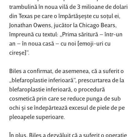
trambulină în noua vilă de 3 milioane de dolari
din Texas pe care o împărtăşeşte cu soţul ei,
Jonathan Owens, jucător la Chicago Bears,
împreună cu textul: „Prima săritură – într-un
an – în noua casă – cu noi [emoji-uri cu
cireşe]”.
Biles a confirmat, de asemenea, că a suferit o
„blefaroplastie inferioară”, prescurtarea de la
blefaroplastie inferioară, o procedură
cosmetică prin care se reduce punga de sub
ochi şi se îndepărtează excesul de piele de pe
pleoapele superioare.
În plus, Biles a dezvăluit că a suferit o operaţie