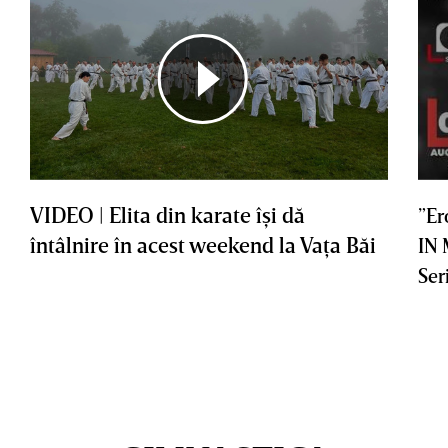
VIDEO | Elita din karate îşi dă
”Er
întâlnire în acest weekend la Vaţa Băi
IN
Ser