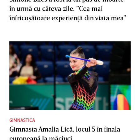
în urmă cu câteva zile. ”Cea mai
înfricoşătoare experienţă din viaţa mea”
GIMNASTICA
Gimnasta Amalia Lică, locul 5 în finala
europeană la măciuci