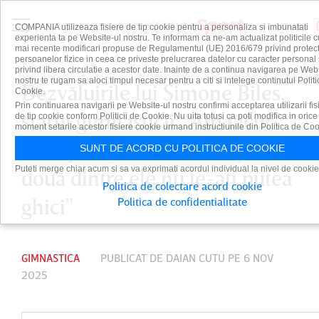
COMPANIA utilizeaza fisiere de tip cookie pentru a personaliza si imbunatati
experienta ta pe Website-ul nostru. Te informam ca ne-am actualizat politicile c
mai recente modificari propuse de Regulamentul (UE) 2016/679 privind protect
persoanelor fizice in ceea ce priveste prelucrarea datelor cu caracter personal 
privind libera circulatie a acestor date. Inainte de a continua navigarea pe Web
nostru te rugam sa aloci timpul necesar pentru a citi si intelege continutul Politi
Dezvăluirile lui Simone Biles,
Cookie.
Prin continuarea navigarii pe Website-ul nostru confirmi acceptarea utilizarii fis
starul gimnasticii. ”Am făcut
de tip cookie conform Politicii de Cookie. Nu uita totusi ca poti modifica in orice
moment setarile acestor fisiere cookie urmand instructiunile din Politica de Coo
trei operaţii estetice, iar pe
SUNT DE ACORD CU POLITICA DE COOKIE
Puteti merge chiar acum si sa va exprimati acordul individual la nivel de cookie
două dintre ele nu le-aţi putea
Politica de colectare acord cookie
ghici"
Politica de confidentialitate
GIMNASTICA
PUBLICAT DE
DAIAN CUTU
PE 6 NOV
2025