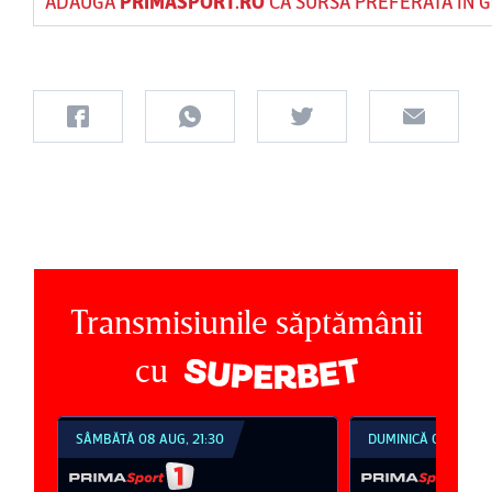
ADAUGĂ
PRIMASPORT.RO
CA SURSĂ PREFERATĂ ÎN 
Transmisiunile săptămânii
cu
SÂMBĂTĂ 08 AUG, 21:30
DUMINICĂ 09 AUG, 1