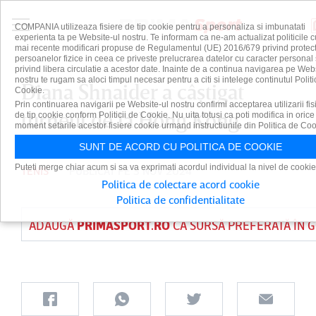
COMPANIA utilizeaza fisiere de tip cookie pentru a personaliza si imbunatati
experienta ta pe Website-ul nostru. Te informam ca ne-am actualizat politicile c
mai recente modificari propuse de Regulamentul (UE) 2016/679 privind protect
persoanelor fizice in ceea ce priveste prelucrarea datelor cu caracter personal 
privind libera circulatie a acestor date. Inainte de a continua navigarea pe Web
nostru te rugam sa aloci timpul necesar pentru a citi si intelege continutul Politi
Diana Shnaider a câştigat
Cookie.
Prin continuarea navigarii pe Website-ul nostru confirmi acceptarea utilizarii fis
turneul de la Hong Kong
de tip cookie conform Politicii de Cookie. Nu uita totusi ca poti modifica in orice
moment setarile acestor fisiere cookie urmand instructiunile din Politica de Coo
SUNT DE ACORD CU POLITICA DE COOKIE
Puteti merge chiar acum si sa va exprimati acordul individual la nivel de cookie
TENIS
PUBLICAT PE 3 NOV 2024
Politica de colectare acord cookie
Politica de confidentialitate
ADAUGĂ
PRIMASPORT.RO
CA SURSĂ PREFERATĂ ÎN 