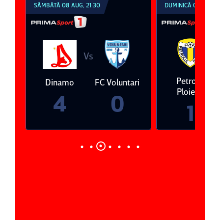
SÂMBĂTĂ 08 AUG, 21:30
DUMINICĂ 09 AUG, 1
V
Vs
eda
Petrolul
Dinamo
FC Voluntari
Ploieşti
4
0
1