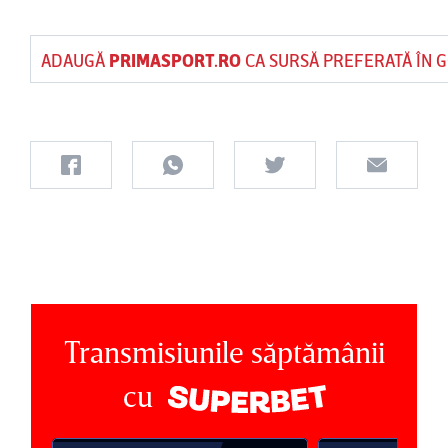
ADAUGĂ
PRIMASPORT.RO
CA SURSĂ PREFERATĂ ÎN 
Transmisiunile săptămânii
cu