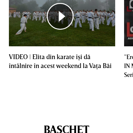
VIDEO | Elita din karate îşi dă
”Er
întâlnire în acest weekend la Vaţa Băi
IN
Ser
BASCHET