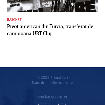
BASCHET
Pivot american din Turcia, transferat de
campioana UBT Cluj
© 2022 PrimaSport
Toate drepturile rezervate.
URMĂREȘTE-NE PE