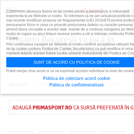
COMPANIA utilizeaza fisiere de tip cookie pentru a personaliza si imbunatati
experienta ta pe Website-ul nostru. Te informam ca ne-am actualizat politicile c
mai recente modificari propuse de Regulamentul (UE) 2016/679 privind protect
persoanelor fizice in ceea ce priveste prelucrarea datelor cu caracter personal 
privind libera circulatie a acestor date. Inainte de a continua navigarea pe Web
nostru te rugam sa aloci timpul necesar pentru a citi si intelege continutul Politi
Dinamo Bucureşti va juca în
Cookie.
Prin continuarea navigarii pe Website-ul nostru confirmi acceptarea utilizarii fis
preliminariile FIBA Europe
de tip cookie conform Politicii de Cookie. Nu uita totusi ca poti modifica in orice
moment setarile acestor fisiere cookie urmand instructiunile din Politica de Coo
Cup
SUNT DE ACORD CU POLITICA DE COOKIE
Puteti merge chiar acum si sa va exprimati acordul individual la nivel de cookie
Politica de colectare acord cookie
BASCHET
PUBLICAT DE
DAIAN CUTU
PE 7 IUL 2026
Politica de confidentialitate
ADAUGĂ
PRIMASPORT.RO
CA SURSĂ PREFERATĂ ÎN 