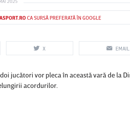
MAI 2025
ASPORT.RO
CA SURSĂ PREFERATĂ ÎN GOOGLE
Vs
Vs
f
FCSB
UTA Arad
Rapid
X
EMAIL
doi jucători vor pleca în această vară de la 
lungirii acordurilor.