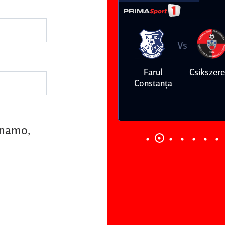
Vs
Vs
Farul
Csikszereda
Dinamo
FC Volunt
Constanţa
Dinamo,