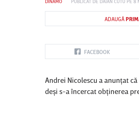
DINAMO
PUBLICAT DE
DAIAN CUTU
PE 8 
ADAUGĂ
PRIM
Vs
FC Botoşani
Corvinul
Sepsi OSK S
Hunedoara
Gheorghe
FACEBOOK
Andrei Nicolescu a anunţat că 
deşi s-a încercat obţinerea pre