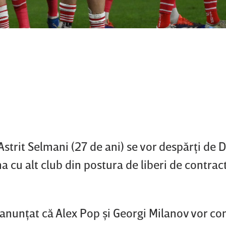
strit Selmani (27 de ani) se vor despărţi de 
 cu alt club din postura de liberi de contract
 anunţat că Alex Pop şi Georgi Milanov vor co