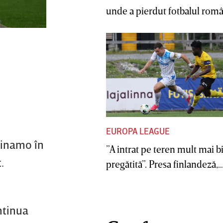
unde a pierdut fotbalul român
EUROPA LEAGUE
Dinamo în
”A intrat pe teren mult mai b
.
pregătită”. Presa finlandeză,..
ntinua