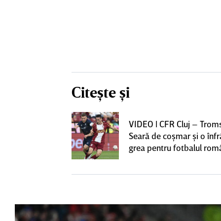
Citește și
iversitatea
VIDEO | CFR Cluj – Trom
pioana României
Seară de coşmar şi o înf
 iniţiativa în
grea pentru fotbalul ro