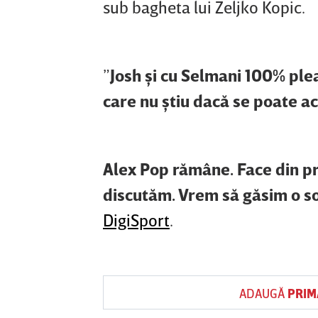
sub bagheta lui Zeljko Kopic.
”
Josh şi cu Selmani 100% plea
care nu ştiu dacă se poate act
Alex Pop rămâne. Face din pr
discutăm. Vrem să găsim o so
DigiSport
.
ADAUGĂ
PRIM