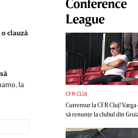
Conference
League
 o clauză
 să
inamo, la
CFR CLUJ
Cutremur la CFR Cluj! Varga 
să renunţe la clubul din Gruia 