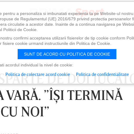
e pentru a personaliza si imbunatati experienta ta pe Website-ul nostr
i propuse de Regulamentul (UE) 2016/679 privind protectia persoanelor f
ibera circulatie a acestor date. Inainte de a continua navigarea pe Websi
l Politicii de Cookie.
ostru confirmi acceptarea utilizarii fisierelor de tip cookie conform Polit
 fisiere cookie urmand instructiunile din Politica de Cookie.
SUNT DE ACORD CU POLITICA DE COOKIE
i acordul individual la nivel de cookie:
SPARTE DE DOI JUCĂT
Politica de colectare acord cookie
Politica de confidentialitate
 VARĂ. ”ÎŞI TERMINĂ
CU NOI”
0
VINERI 07 AUG, 21:00
SÂ