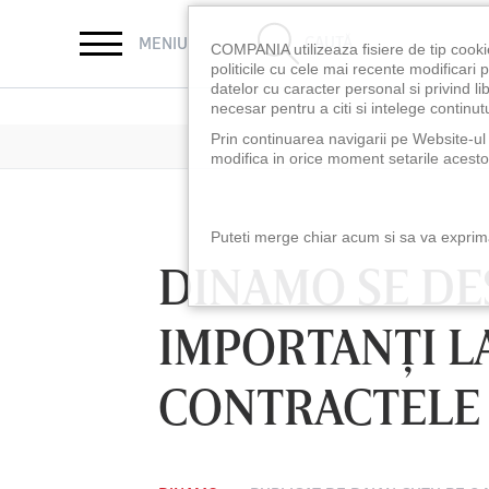
CAUTĂ
MENIU
COMPANIA utilizeaza fisiere de tip cooki
politicile cu cele mai recente modificar
datelor cu caracter personal si privind l
necesar pentru a citi si intelege continutu
Prin continuarea navigarii pe Website-ul n
modifica in orice moment setarile acestor
Puteti merge chiar acum si sa va exprimat
DINAMO SE DE
IMPORTANŢI LA
CONTRACTELE 
LUNI 10 AUG, 18:30
LUNI 10 AUG, 21:3