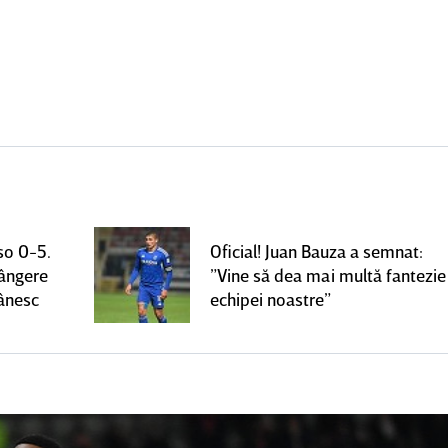
so 0-5.
Oficial! Juan Bauza a semnat:
rângere
”Vine să dea mai multă fantezie
mânesc
echipei noastre”