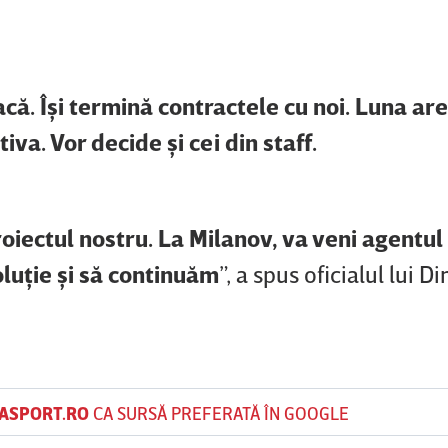
că. Îşi termină contractele cu noi. Luna are
iva. Vor decide şi cei din staff.
oiectul nostru. La Milanov, va veni agentul
luţie şi să continuăm
”, a spus oficialul lui D
ASPORT.RO
CA SURSĂ PREFERATĂ ÎN GOOGLE