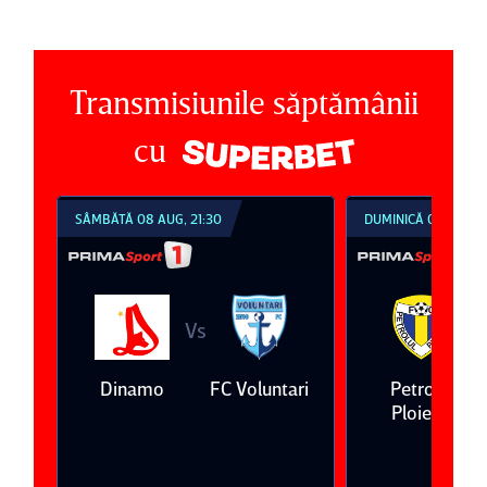
Transmisiunile săptămânii
cu
SÂMBĂTĂ 08 AUG, 21:30
DUMINICĂ 09 AUG, 1
Vs
V
eda
Dinamo
FC Voluntari
Petrolul
Ploieşti