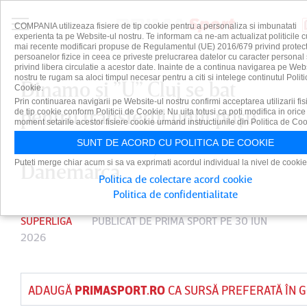
COMPANIA utilizeaza fisiere de tip cookie pentru a personaliza si imbunatati
experienta ta pe Website-ul nostru. Te informam ca ne-am actualizat politicile c
mai recente modificari propuse de Regulamentul (UE) 2016/679 privind protect
persoanelor fizice in ceea ce priveste prelucrarea datelor cu caracter personal 
privind libera circulatie a acestor date. Inainte de a continua navigarea pe Web
nostru te rugam sa aloci timpul necesar pentru a citi si intelege continutul Politi
Dinamo şi ”U” Cluj se bat
Cookie.
Prin continuarea navigarii pe Website-ul nostru confirmi acceptarea utilizarii fis
pentru transferul unui puşti
de tip cookie conform Politicii de Cookie. Nu uita totusi ca poti modifica in orice
moment setarile acestor fisiere cookie urmand instructiunile din Politica de Coo
care face senzaţie în
SUNT DE ACORD CU POLITICA DE COOKIE
Puteti merge chiar acum si sa va exprimati acordul individual la nivel de cookie
Danemarca
Politica de colectare acord cookie
Politica de confidentialitate
SUPERLIGA
PUBLICAT DE
PRIMA SPORT
PE 30 IUN
2026
ADAUGĂ
PRIMASPORT.RO
CA SURSĂ PREFERATĂ ÎN 