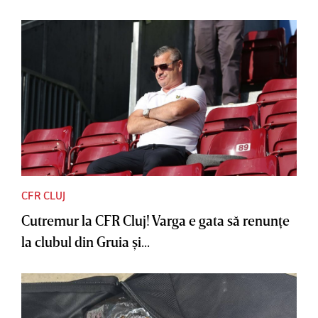
CFR CLUJ
Cutremur la CFR Cluj! Varga e gata să renunţe
la clubul din Gruia şi...