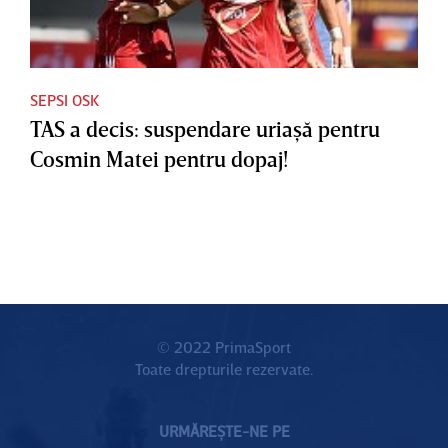
SEPSI OSK
TAS a decis: suspendare uriaşă pentru
Cosmin Matei pentru dopaj!
© 2022 PrimaSport
Toate drepturile rezervate.
URMĂREȘTE-NE PE