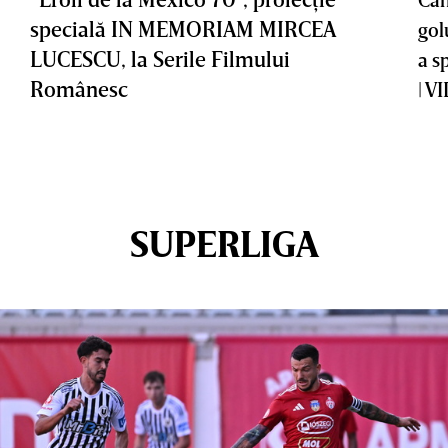
specială IN MEMORIAM MIRCEA
gol
LUCESCU, la Serile Filmului
a s
Românesc
| V
SUPERLIGA