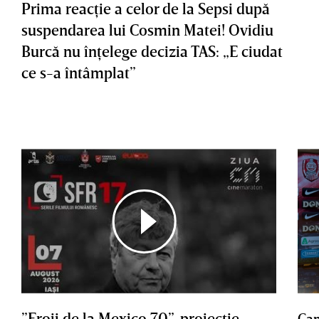
Prima reacţie a celor de la Sepsi după
suspendarea lui Cosmin Matei! Ovidiu
Burcă nu înţelege decizia TAS: „E ciudat
ce s-a întâmplat”
”Eroii de la Mexico 70”, proiecţie
Cam