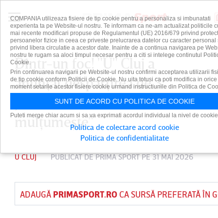
COMPANIA utilizeaza fisiere de tip cookie pentru a personaliza si imbunatati
experienta ta pe Website-ul nostru. Te informam ca ne-am actualizat politicile c
mai recente modificari propuse de Regulamentul (UE) 2016/679 privind protect
persoanelor fizice in ceea ce priveste prelucrarea datelor cu caracter personal 
privind libera circulatie a acestor date. Inainte de a continua navigarea pe Web
nostru te rugam sa aloci timpul necesar pentru a citi si intelege continutul Politi
Dintr-un foc! "U" Cluj a
Cookie.
Prin continuarea navigarii pe Website-ul nostru confirmi acceptarea utilizarii fis
anunţat despărţirea de 3
de tip cookie conform Politicii de Cookie. Nu uita totusi ca poti modifica in orice
moment setarile acestor fisiere cookie urmand instructiunile din Politica de Coo
jucători: "Clubul nostru le
SUNT DE ACORD CU POLITICA DE COOKIE
Puteti merge chiar acum si sa va exprimati acordul individual la nivel de cookie
mulţumeşte"
Politica de colectare acord cookie
Politica de confidentialitate
U CLUJ
PUBLICAT DE
PRIMA SPORT
PE 31 MAI 2026
ADAUGĂ
PRIMASPORT.RO
CA SURSĂ PREFERATĂ ÎN 