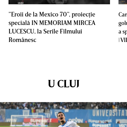
”Eroii de la Mexico 70”, proiecţie
Cam
specială IN MEMORIAM MIRCEA
gol
LUCESCU, la Serile Filmului
a s
Românesc
| V
U CLUJ