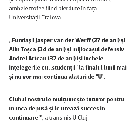
ambele trofee fiind pierdute în faţa
Universităţii Craiova.
„Fundaşii Jasper van der Werff (27 de ani) şi
Alin Toşca (34 de ani) şi mijlocaşul defensiv
Andrei Artean (32 de ani) îşi încheie
înţelegerile cu „studenţii” la finalul lunii mai
şi nu vor mai continua alături de ”U”.
Clubul nostru le mulţumeşte tuturor pentru
munca depusă şi le urează succes în
continuare!”
, a transmis U Cluj.