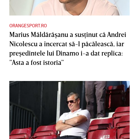
ORANGESPORT.RO
Marius Măldărăşanu a susţinut că Andrei
Nicolescu a încercat să-l păcălească, iar
preşedintele lui Dinamo i-a dat replica:
”Asta a fost istoria”