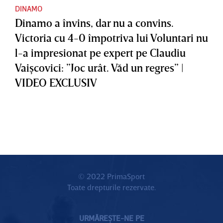
DINAMO
Dinamo a învins, dar nu a convins.
Victoria cu 4-0 împotriva lui Voluntari nu
l-a impresionat pe expert pe Claudiu
Vaişcovici: ”Joc urât. Văd un regres” |
VIDEO EXCLUSIV
© 2022 PrimaSport
Toate drepturile rezervate.
URMĂREȘTE-NE PE