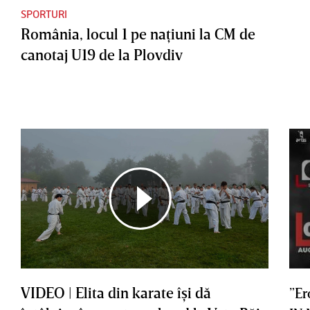
SPORTURI
România, locul 1 pe naţiuni la CM de
canotaj U19 de la Plovdiv
VIDEO | Elita din karate îşi dă
”Er