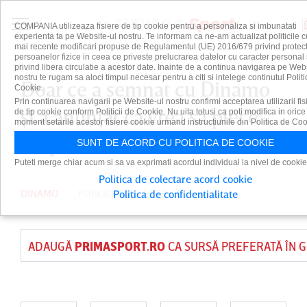
COMPANIA utilizeaza fisiere de tip cookie pentru a personaliza si imbunatati
experienta ta pe Website-ul nostru. Te informam ca ne-am actualizat politicile c
mai recente modificari propuse de Regulamentul (UE) 2016/679 privind protect
persoanelor fizice in ceea ce priveste prelucrarea datelor cu caracter personal 
privind libera circulatie a acestor date. Inainte de a continua navigarea pe Web
nostru te rugam sa aloci timpul necesar pentru a citi si intelege continutul Politi
Doar ce a semnat cu Dinamo
Cookie.
Prin continuarea navigarii pe Website-ul nostru confirmi acceptarea utilizarii fis
şi a anunţat că vrea să plece!
de tip cookie conform Politicii de Cookie. Nu uita totusi ca poti modifica in orice
moment setarile acestor fisiere cookie urmand instructiunile din Politica de Coo
Surpriză în tabăra ”Câinilor”
SUNT DE ACORD CU POLITICA DE COOKIE
Puteti merge chiar acum si sa va exprimati acordul individual la nivel de cookie
Politica de colectare acord cookie
DINAMO
PUBLICAT PE 9 SEP 2025
Politica de confidentialitate
ADAUGĂ
PRIMASPORT.RO
CA SURSĂ PREFERATĂ ÎN 