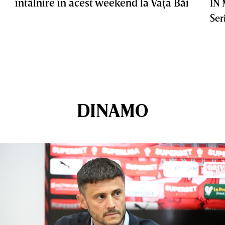
întâlnire în acest weekend la Vaţa Băi
IN
Ser
DINAMO