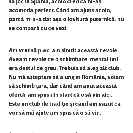
să joc în Spania, acolo cred că m-aş
acomoda perfect. Când am ajuns acolo,
parcă mi s-a dat aşa o lovitură puternică, nu
se compară cu ce vezi.
Am vrut să plec, am simţit această nevoie.
Aveam nevoie de o schimbare, mental îmi
era destul de greu. Trebuia să aleg alt club.
Nu mă aşteptam să ajung în România, voiam
să schimb ţara, dar când am avut această
ofertă, am spus din start că o să vin aici.
Este un club de tradiţie şi când am văzut că
vor să mă ajute am spus că o să vin.