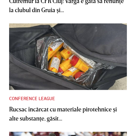
Cutremur la CFR Cluj! Varga e gata să renunţe
la clubul din Gruia şi...
CONFERENCE LEAGUE
Rucsac încărcat cu materiale pirotehnice şi
alte substanţe, găsit...