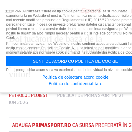
COMPANIA utilizeaza fisiere de tip cookie pentru a personaliza si imbunatati
experienta ta pe Website-ul nostru. Te informam ca ne-am actualizat politicile c
mai recente modificari propuse de Regulamentul (UE) 2016/679 privind protect
persoanelor fizice in ceea ce priveste prelucrarea datelor cu caracter personal 
privind libera circulatie a acestor date. Inainte de a continua navigarea pe Web
nostru te rugam sa aloci timpul necesar pentru a citi si intelege continutul Politi
Doi jucători de bază de la
Cookie.
Prin continuarea navigarii pe Website-ul nostru confirmi acceptarea utilizarii fis
Petrolul nu vor mai continua
de tip cookie conform Politicii de Cookie. Nu uita totusi ca poti modifica in orice
moment setarile acestor fisiere cookie urmand instructiunile din Politica de Coo
pe "Ilie Oană" şi în sezonul
SUNT DE ACORD CU POLITICA DE COOKIE
Puteti merge chiar acum si sa va exprimati acordul individual la nivel de cookie
viitor!
Politica de colectare acord cookie
Politica de confidentialitate
PETROLUL PLOIEȘTI
PUBLICAT DE
PRIMA SPORT
PE 21
IUN 2026
ADAUGĂ
PRIMASPORT.RO
CA SURSĂ PREFERATĂ ÎN 