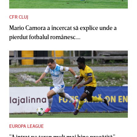
CFR CLUJ
Mario Camora a încercat să explice unde a
pierdut fotbalul românesc....
EUROPA LEAGUE
”A intrat pe teren mult mai bine pregătită”.