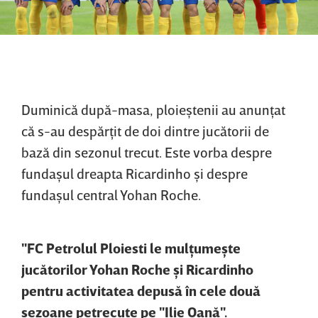
Duminică după-masa, ploieştenii au anunţat
că s-au despărţit de doi dintre jucătorii de
bază din sezonul trecut. Este vorba despre
fundaşul dreapta Ricardinho şi despre
fundaşul central Yohan Roche.
"FC Petrolul Ploiesti le mulţumeşte
jucătorilor Yohan Roche şi Ricardinho
pentru activitatea depusă în cele două
sezoane petrecute pe "Ilie Oană".