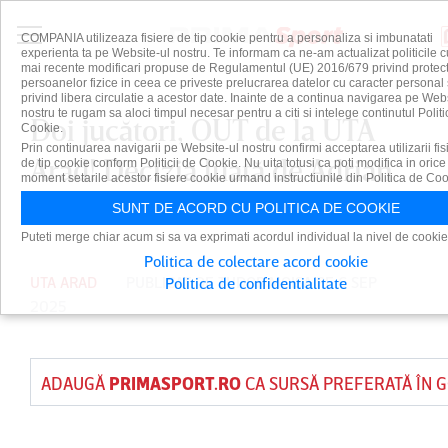
COMPANIA utilizeaza fisiere de tip cookie pentru a personaliza si imbunatati
experienta ta pe Website-ul nostru. Te informam ca ne-am actualizat politicile c
mai recente modificari propuse de Regulamentul (UE) 2016/679 privind protect
persoanelor fizice in ceea ce priveste prelucrarea datelor cu caracter personal 
privind libera circulatie a acestor date. Inainte de a continua navigarea pe Web
nostru te rugam sa aloci timpul necesar pentru a citi si intelege continutul Politi
Doi jucători, OUT de la UTA
Cookie.
Prin continuarea navigarii pe Website-ul nostru confirmi acceptarea utilizarii fis
Arad! Decizia luată de Adrian
de tip cookie conform Politicii de Cookie. Nu uita totusi ca poti modifica in orice
moment setarile acestor fisiere cookie urmand instructiunile din Politica de Coo
Mihalcea
SUNT DE ACORD CU POLITICA DE COOKIE
Puteti merge chiar acum si sa va exprimati acordul individual la nivel de cookie
Politica de colectare acord cookie
UTA ARAD
PUBLICAT DE
TUDOR MOISA
PE 6 SEP
Politica de confidentialitate
2025
ADAUGĂ
PRIMASPORT.RO
CA SURSĂ PREFERATĂ ÎN 