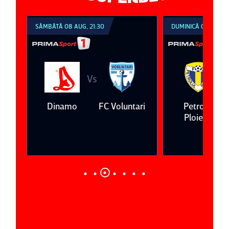
SÂMBĂTĂ 08 AUG, 21:30
DUMINICĂ 09 AUG, 1
Vs
V
eda
Dinamo
FC Voluntari
Petrolul
Ploieşti