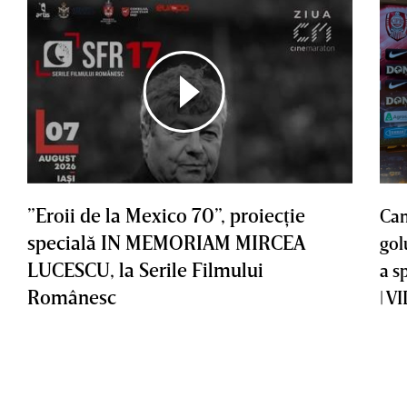
”Eroii de la Mexico 70”, proiecţie
Cam
specială IN MEMORIAM MIRCEA
gol
LUCESCU, la Serile Filmului
a s
Românesc
| V