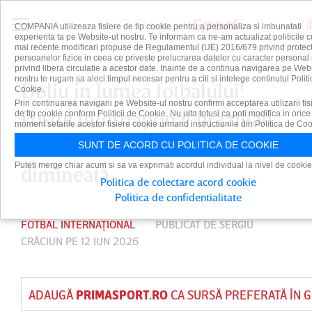
COMPANIA utilizeaza fisiere de tip cookie pentru a personaliza si imbunatati
experienta ta pe Website-ul nostru. Te informam ca ne-am actualizat politicile c
mai recente modificari propuse de Regulamentul (UE) 2016/679 privind protect
persoanelor fizice in ceea ce priveste prelucrarea datelor cu caracter personal 
privind libera circulatie a acestor date. Inainte de a continua navigarea pe Web
nostru te rugam sa aloci timpul necesar pentru a citi si intelege continutul Politi
Doliu în lumea fotbalului!
Cookie.
Prin continuarea navigarii pe Website-ul nostru confirmi acceptarea utilizarii fis
Fostul internaţional brazilian
de tip cookie conform Politicii de Cookie. Nu uita totusi ca poti modifica in orice
moment setarile acestor fisiere cookie urmand instructiunile din Politica de Coo
s-a stins din viaţă în această
SUNT DE ACORD CU POLITICA DE COOKIE
Puteti merge chiar acum si sa va exprimati acordul individual la nivel de cookie
dimineaţă
Politica de colectare acord cookie
Politica de confidentialitate
FOTBAL INTERNAȚIONAL
PUBLICAT DE
SERGIU
CRĂCIUN
PE 12 IUN 2026
ADAUGĂ
PRIMASPORT.RO
CA SURSĂ PREFERATĂ ÎN 