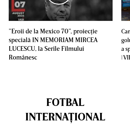
”Eroii de la Mexico 70”, proiecţie
Cam
specială IN MEMORIAM MIRCEA
gol
LUCESCU, la Serile Filmului
a s
Românesc
| V
FOTBAL
INTERNAȚIONAL