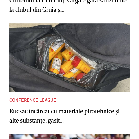
Cutremur la CFR Cluj! Varga e gata să renunţe
la clubul din Gruia şi...
CONFERENCE LEAGUE
Rucsac încărcat cu materiale pirotehnice şi
alte substanţe, găsit...