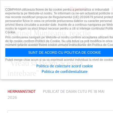
COMPANIA utilizeaza fisiere de tip cookie pentru a personaliza si imbunatati
experienta ta pe Website-ul nostru. Te informam ca ne-am actualizat politicile c
mai recente modificari propuse de Regulamentul (UE) 2016/679 privind protect
persoanelor fizice in ceea ce priveste prelucrarea datelor cu caracter personal 
privind libera circulatie a acestor date. Inainte de a continua navigarea pe Web
nostru te rugam sa aloci timpul necesar pentru a citi si intelege continutul Politi
Dorinel Munteanu, reacţie
Cookie.
Prin continuarea navigarii pe Website-ul nostru confirmi acceptarea utilizarii fis
surprinzătoare cu privire la
de tip cookie conform Politicii de Cookie. Nu uita totusi ca poti modifica in orice
moment setarile acestor fisiere cookie urmand instructiunile din Politica de Coo
plecarea de la Hermannstadt.
SUNT DE ACORD CU POLITICA DE COOKIE
Puteti merge chiar acum si sa va exprimati acordul individual la nivel de cookie
”Vreau să lăsăm această
Politica de colectare acord cookie
întrebare”
Politica de confidentialitate
HERMANNSTADT
PUBLICAT DE
DAIAN CUTU
PE 18 MAI
2026