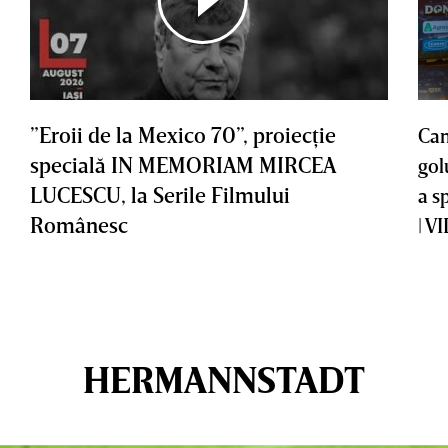
”Eroii de la Mexico 70”, proiecţie
Cam
specială IN MEMORIAM MIRCEA
gol
LUCESCU, la Serile Filmului
a s
Românesc
| V
HERMANNSTADT