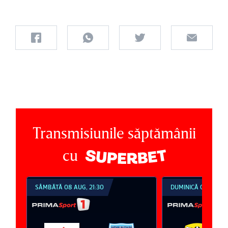
Transmisiunile săptămânii
cu
SÂMBĂTĂ 08 AUG, 21:30
DUMINICĂ 09 AUG, 1