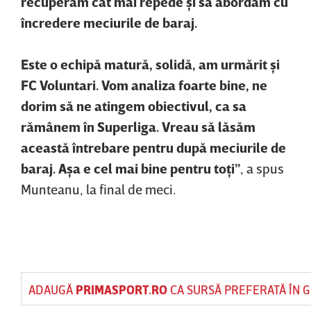
recuperăm cât mai repede şi să abordăm cu
încredere meciurile de baraj.
Este o echipă matură, solidă, am urmărit şi
FC Voluntari. Vom analiza foarte bine, ne
dorim să ne atingem obiectivul, ca sa
rămânem în Superliga. Vreau să lăsăm
această întrebare pentru după meciurile de
baraj. Aşa e cel mai bine pentru toţi”
, a spus
Munteanu, la final de meci.
ADAUGĂ
PRIMASPORT.RO
CA SURSĂ PREFERATĂ ÎN 