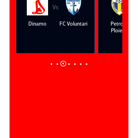
Vs
V
eda
Dinamo
FC Voluntari
Petrolul
Ploieşti