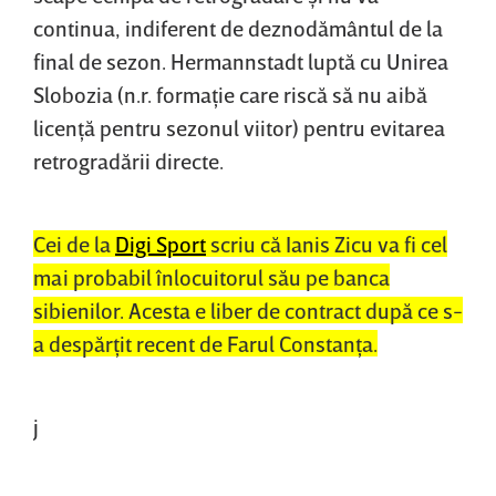
continua, indiferent de deznodământul de la
final de sezon. Hermannstadt luptă cu Unirea
Slobozia (n.r. formaţie care riscă să nu aibă
licenţă pentru sezonul viitor) pentru evitarea
retrogradării directe.
Cei de la
Digi Sport
scriu că Ianis Zicu va fi cel
mai probabil înlocuitorul său pe banca
sibienilor. Acesta e liber de contract după ce s-
a despărţit recent de Farul Constanţa.
j