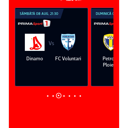
SÂMBĂTĂ 08 AUG, 21:30
DUMINICĂ 09 AUG, 1
Vs
V
eda
Dinamo
FC Voluntari
Petrolul
Ploieşti