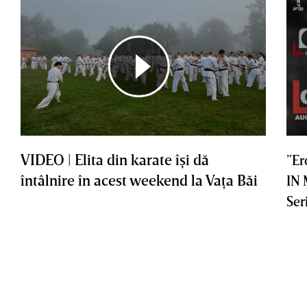
VIDEO | Elita din karate îşi dă
”Er
întâlnire în acest weekend la Vaţa Băi
IN
Ser