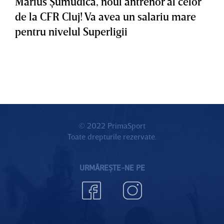
Marius Şumudică, noul antrenor al celor
de la CFR Cluj! Va avea un salariu mare
pentru nivelul Superligii
© 2022 PrimaSport
Toate drepturile rezervate.
URMĂREȘTE-NE PE