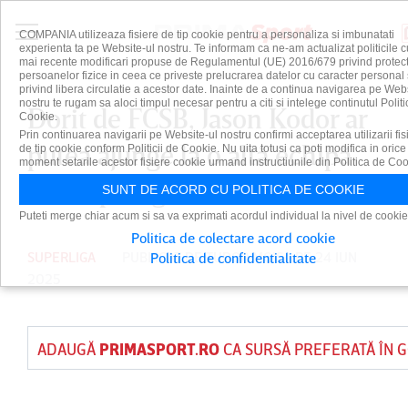
COMPANIA utilizeaza fisiere de tip cookie pentru a personaliza si imbunatati
experienta ta pe Website-ul nostru. Te informam ca ne-am actualizat politicile c
mai recente modificari propuse de Regulamentul (UE) 2016/679 privind protect
persoanelor fizice in ceea ce priveste prelucrarea datelor cu caracter personal 
privind libera circulatie a acestor date. Inainte de a continua navigarea pe Web
nostru te rugam sa aloci timpul necesar pentru a citi si intelege continutul Politi
Dorit de FCSB, Jason Kodor ar
Cookie.
Prin continuarea navigarii pe Website-ul nostru confirmi acceptarea utilizarii fis
putea ajunge la o altă echipă
de tip cookie conform Politicii de Cookie. Nu uita totusi ca poti modifica in orice
moment setarile acestor fisiere cookie urmand instructiunile din Politica de Coo
din Superliga
SUNT DE ACORD CU POLITICA DE COOKIE
Puteti merge chiar acum si sa va exprimati acordul individual la nivel de cookie
Politica de colectare acord cookie
SUPERLIGA
PUBLICAT DE
TUDOR MOISA
PE 24 IUN
Politica de confidentialitate
2025
ADAUGĂ
PRIMASPORT.RO
CA SURSĂ PREFERATĂ ÎN 