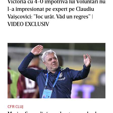
Victoria cu 4-0 împotriva lui Voluntari nu
l-a impresionat pe expert pe Claudiu
Vaişcovici: ”Joc urât. Văd un regres” |
VIDEO EXCLUSIV
CFR CLUJ