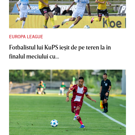
EUROPA LEAGUE
Fotbalistul lui KuPS ieşit de pe teren la în
finalul meciului cu...