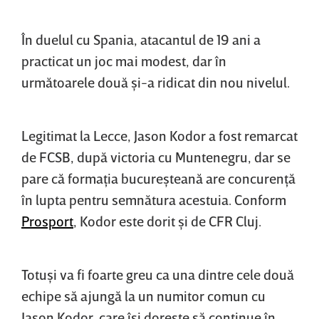
În duelul cu Spania, atacantul de 19 ani a
practicat un joc mai modest, dar în
următoarele două şi-a ridicat din nou nivelul.
Legitimat la Lecce, Jason Kodor a fost remarcat
de FCSB, după victoria cu Muntenegru, dar se
pare că formaţia bucureşteană are concurenţă
în lupta pentru semnătura acestuia. Conform
Prosport
, Kodor este dorit şi de CFR Cluj.
Totuşi va fi foarte greu ca una dintre cele două
echipe să ajungă la un numitor comun cu
Jason Kodor, care îşi doreşte să continue în