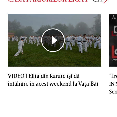
VIDEO | Elita din karate îşi dă
”Er
întâlnire în acest weekend la Vaţa Băi
IN
Ser