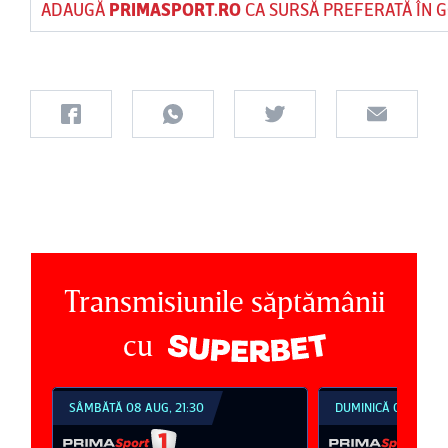
ADAUGĂ
PRIMASPORT.RO
CA SURSĂ PREFERATĂ ÎN 
Transmisiunile săptămânii
cu
SÂMBĂTĂ 08 AUG, 21:30
DUMINICĂ 09 AUG, 1