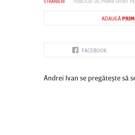
STRANIERI
PUBLICAT DE
PRIMA SPORT
PE
ADAUGĂ
PRIM
Vs
FC Botoşani
Corvinul
Sepsi OSK S
Hunedoara
Gheorghe
FACEBOOK
Andrei Ivan se pregăteşte să 