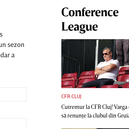
Conference
League
s
 un sezon
 dar a
CFR CLUJ
Cutremur la CFR Cluj! Varga 
să renunţe la clubul din Gruia 