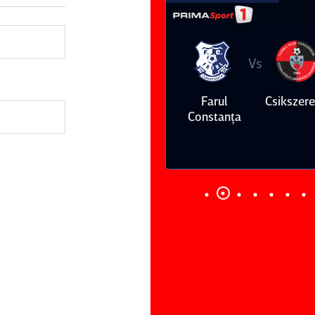
Vs
Vs
Farul
Csikszereda
Dinamo
FC Volunt
Constanţa