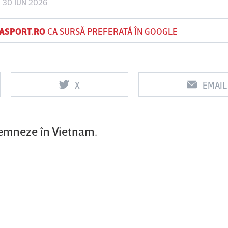
 30 IUN 2026
ASPORT.RO
CA SURSĂ PREFERATĂ ÎN GOOGLE
Vs
Vs
f
FCSB
UTA Arad
Rapid
X
EMAIL
semneze în Vietnam.