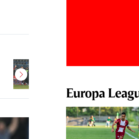
Jucătorul dorit de Pancu în
Giuleşti vrea să rupă contractul cu
CFR Cluj: ”A făcut notificare la
club”
Europa Leag