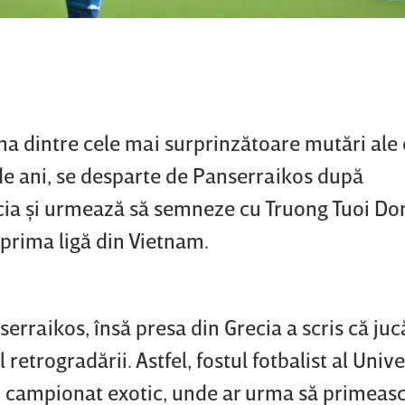
a dintre cele mai surprinzătoare mutări ale c
de ani, se desparte de Panserraikos după
cia şi urmează să semneze cu Truong Tuoi Do
prima ligă din Vietnam.
erraikos, însă presa din Grecia a scris că juc
 retrogradării. Astfel, fostul fotbalist al Unive
un campionat exotic, unde ar urma să primeas