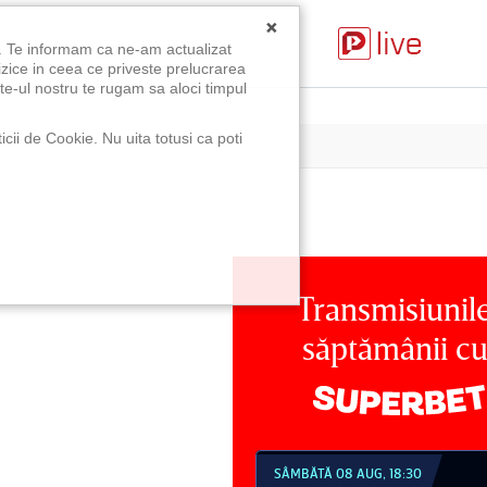
×
u. Te informam ca ne-am actualizat
izice in ceea ce priveste prelucrarea
te-ul nostru te rugam sa aloci timpul
icii de Cookie. Nu uita totusi ca poti
Transmisiunil
săptămânii c
MBĂTĂ 08 AUG, 18:30
SÂMBĂTĂ 08 AUG, 21:30