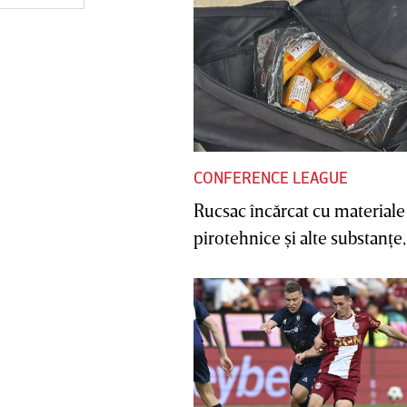
CONFERENCE LEAGUE
Rucsac încărcat cu materiale
pirotehnice şi alte substanţe, 