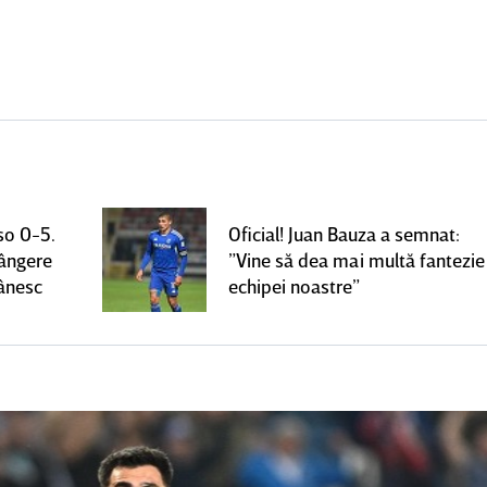
so 0-5.
Oficial! Juan Bauza a semnat:
rângere
”Vine să dea mai multă fantezie
mânesc
echipei noastre”