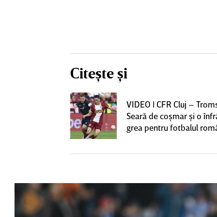
Citește și
iversitatea
VIDEO | CFR Cluj – Trom
pioana României
Seară de coşmar şi o înf
 iniţiativa în
grea pentru fotbalul ro