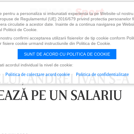
e pentru a personaliza si imbunatati experienta ta pe Website-ul nostr
i propuse de Regulamentul (UE) 2016/679 privind protectia persoanelor f
ibera circulatie a acestor date. Inainte de a continua navigarea pe Websi
l Politicii de Cookie.
ostru confirmi acceptarea utilizarii fisierelor de tip cookie conform Polit
 fisiere cookie urmand instructiunile din Politica de Cookie.
SUNT DE ACORD CU POLITICA DE COOKIE
i acordul individual la nivel de cookie:
LUJ, ANDREI IVAN S-A
Politica de colectare acord cookie
Politica de confidentialitate
EAZĂ PE UN SALARIU
0
VINERI 07 AUG, 21:00
SÂ