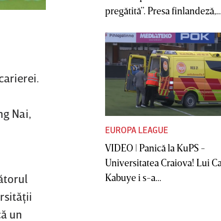
pregătită”. Presa finlandeză,..
arierei.
ng Nai,
EUROPA LEAGUE
VIDEO | Panică la KuPS -
Universitatea Craiova! Lui C
Kabuye i s-a...
ătorul
rsităţii
că un