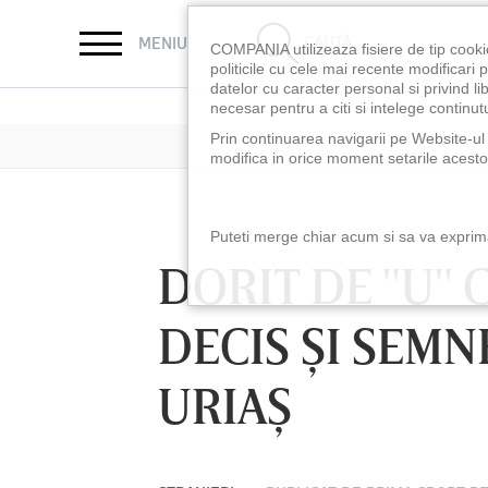
CAUTĂ
MENIU
COMPANIA utilizeaza fisiere de tip cooki
politicile cu cele mai recente modificar
datelor cu caracter personal si privind l
necesar pentru a citi si intelege continutu
Prin continuarea navigarii pe Website-ul n
modifica in orice moment setarile acestor
Puteti merge chiar acum si sa va exprimat
DORIT DE "U" C
DECIS ŞI SEMN
URIAŞ
LUNI 10 AUG, 18:30
LUNI 10 AUG, 21:3