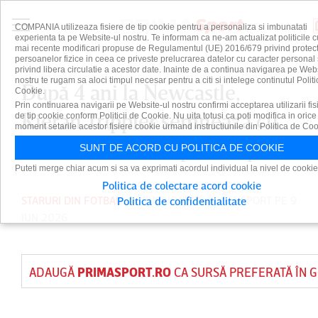
COMPANIA utilizeaza fisiere de tip cookie pentru a personaliza si imbunatati
experienta ta pe Website-ul nostru. Te informam ca ne-am actualizat politicile c
mai recente modificari propuse de Regulamentul (UE) 2016/679 privind protect
persoanelor fizice in ceea ce priveste prelucrarea datelor cu caracter personal 
privind libera circulatie a acestor date. Inainte de a continua navigarea pe Web
nostru te rugam sa aloci timpul necesar pentru a citi si intelege continutul Politi
După 4 ani la Newcastle,
Cookie.
Prin continuarea navigarii pe Website-ul nostru confirmi acceptarea utilizarii fis
Kieran Trippier semnează cu
de tip cookie conform Politicii de Cookie. Nu uita totusi ca poti modifica in orice
moment setarile acestor fisiere cookie urmand instructiunile din Politica de Coo
un club din Championship
SUNT DE ACORD CU POLITICA DE COOKIE
Puteti merge chiar acum si sa va exprimati acordul individual la nivel de cookie
Politica de colectare acord cookie
STARURI DIN FOTBAL
PUBLICAT DE
PRIMA SPORT
PE 9
Politica de confidentialitate
IUN 2026
ADAUGĂ
PRIMASPORT.RO
CA SURSĂ PREFERATĂ ÎN 