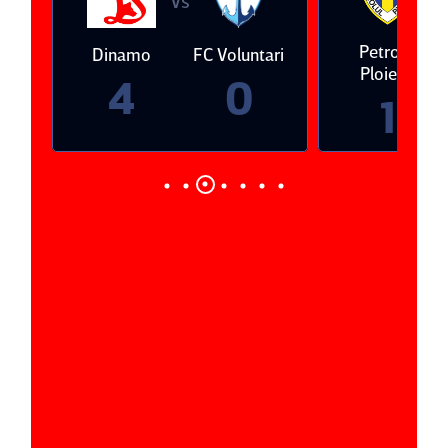
eda
Petrolul
Dinamo
FC Voluntari
Ploieşti
4
0
1