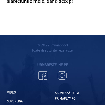
slăbiciunile mele, dar o accept”
© 2022 PrimaSport
Toate drepturile rezervate.
URMĂREȘTE-NE PE
VIDEO
ABONEAZĂ-TE LA
PRIMAPLAY.RO
SUPERLIGA