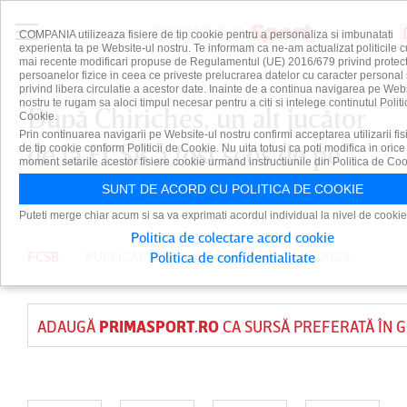
COMPANIA utilizeaza fisiere de tip cookie pentru a personaliza si imbunatati
experienta ta pe Website-ul nostru. Te informam ca ne-am actualizat politicile c
mai recente modificari propuse de Regulamentul (UE) 2016/679 privind protect
persoanelor fizice in ceea ce priveste prelucrarea datelor cu caracter personal 
privind libera circulatie a acestor date. Inainte de a continua navigarea pe Web
nostru te rugam sa aloci timpul necesar pentru a citi si intelege continutul Politi
După Chiricheş, un alt jucător
Cookie.
Prin continuarea navigarii pe Website-ul nostru confirmi acceptarea utilizarii fis
de la FCSB a fost scos de pe
de tip cookie conform Politicii de Cookie. Nu uita totusi ca poti modifica in orice
moment setarile acestor fisiere cookie urmand instructiunile din Politica de Coo
listă
SUNT DE ACORD CU POLITICA DE COOKIE
Puteti merge chiar acum si sa va exprimati acordul individual la nivel de cookie
Politica de colectare acord cookie
FCSB
PUBLICAT DE
TUDOR MOISA
PE 3 SEP 2025
Politica de confidentialitate
ADAUGĂ
PRIMASPORT.RO
CA SURSĂ PREFERATĂ ÎN 