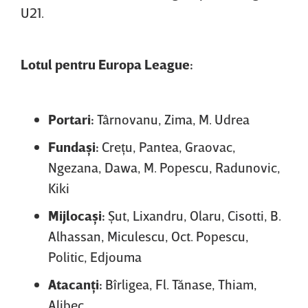
U21.
Lotul pentru Europa League:
Portari:
Târnovanu, Zima, M. Udrea
Fundaşi:
Creţu, Pantea, Graovac,
Ngezana, Dawa, M. Popescu, Radunovic,
Kiki
Mijlocaşi:
Şut, Lixandru, Olaru, Cisotti, B.
Alhassan, Miculescu, Oct. Popescu,
Politic, Edjouma
Atacanţi:
Bîrligea, Fl. Tănase, Thiam,
Alibec