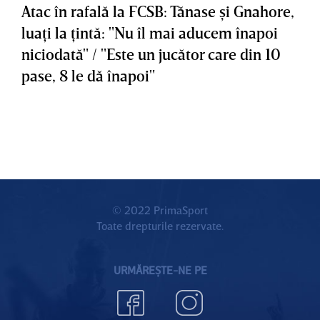
Atac în rafală la FCSB: Tănase şi Gnahore,
luaţi la ţintă: "Nu îl mai aducem înapoi
niciodată" / "Este un jucător care din 10
pase, 8 le dă înapoi"
© 2022 PrimaSport
Toate drepturile rezervate.
URMĂREȘTE-NE PE