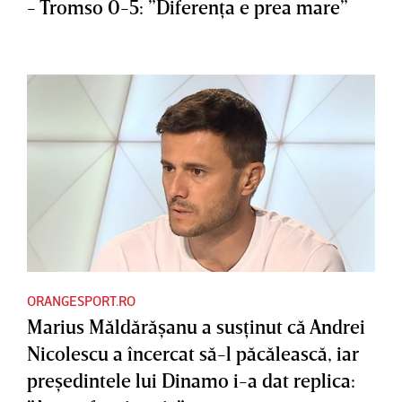
- Tromso 0-5: ”Diferenţa e prea mare”
ORANGESPORT.RO
Marius Măldărăşanu a susţinut că Andrei
Nicolescu a încercat să-l păcălească, iar
preşedintele lui Dinamo i-a dat replica: