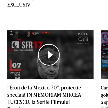
EXCLUSIV
”Eroii de la Mexico 70”, proiecţie
Cam
specială IN MEMORIAM MIRCEA
gol
LUCESCU, la Serile Filmului
a s