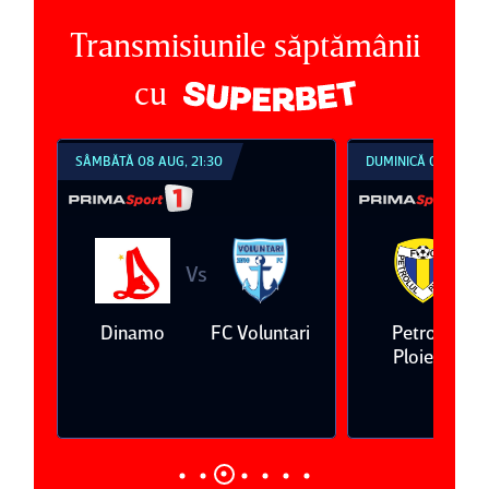
Transmisiunile săptămânii
cu
SÂMBĂTĂ 08 AUG, 21:30
DUMINICĂ 09 AUG, 1
Vs
V
eda
Dinamo
FC Voluntari
Petrolul
Ploieşti