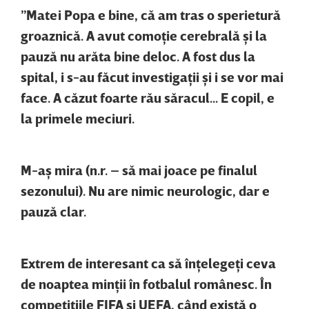
”Matei Popa e bine, că am tras o sperietură
groaznică. A avut comoţie cerebrală şi la
pauză nu arăta bine deloc. A fost dus la
spital, i s-au făcut investigaţii şi i se vor mai
face. A căzut foarte rău săracul... E copil, e
la primele meciuri.
M-aş mira (n.r. – să mai joace pe finalul
sezonului). Nu are nimic neurologic, dar e
pauză clar.
Extrem de interesant ca să înţelegeţi ceva
de noaptea minţii în fotbalul românesc. În
competiţiile FIFA şi UEFA, când există o