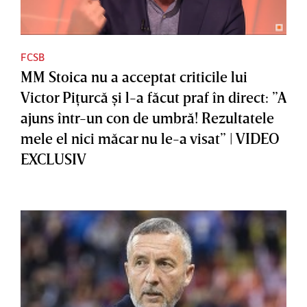
FCSB
MM Stoica nu a acceptat criticile lui
Victor Piţurcă şi l-a făcut praf în direct: ”A
ajuns într-un con de umbră! Rezultatele
mele el nici măcar nu le-a visat” | VIDEO
EXCLUSIV