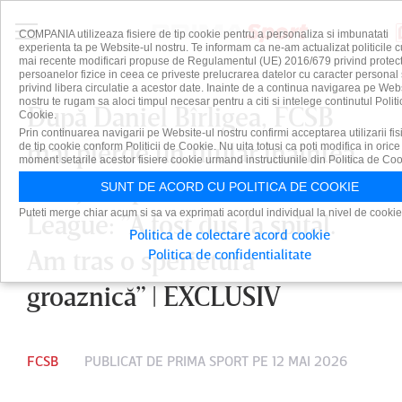
COMPANIA utilizeaza fisiere de tip cookie pentru a personaliza si imbunatati
experienta ta pe Website-ul nostru. Te informam ca ne-am actualizat politicile c
mai recente modificari propuse de Regulamentul (UE) 2016/679 privind protect
persoanelor fizice in ceea ce priveste prelucrarea datelor cu caracter personal 
privind libera circulatie a acestor date. Inainte de a continua navigarea pe Web
nostru te rugam sa aloci timpul necesar pentru a citi si intelege continutul Politi
După Daniel Bîrligea, FCSB
Cookie.
Prin continuarea navigarii pe Website-ul nostru confirmi acceptarea utilizarii fis
mai pierde un titular înaintea
de tip cookie conform Politicii de Cookie. Nu uita totusi ca poti modifica in orice
moment setarile acestor fisiere cookie urmand instructiunile din Politica de Coo
barajului pentru Conference
SUNT DE ACORD CU POLITICA DE COOKIE
Puteti merge chiar acum si sa va exprimati acordul individual la nivel de cookie
League: ”A fost dus la spital.
Politica de colectare acord cookie
Am tras o sperietură
Politica de confidentialitate
groaznică” | EXCLUSIV
FCSB
PUBLICAT DE
PRIMA SPORT
PE 12 MAI 2026