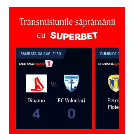
Transmisiunile săptămânii
cu
SÂMBĂTĂ 08 AUG, 21:30
DUMINICĂ 09 AUG, 1
Vs
V
eda
Dinamo
FC Voluntari
Petrolul
Ploieşti
4
0