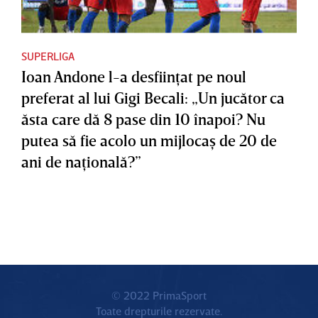
SUPERLIGA
Ioan Andone l-a desfiinţat pe noul
preferat al lui Gigi Becali: „Un jucător ca
ăsta care dă 8 pase din 10 înapoi? Nu
putea să fie acolo un mijlocaş de 20 de
ani de naţională?”
© 2022 PrimaSport
Toate drepturile rezervate.