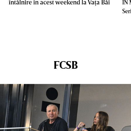
întâlnire în acest weekend la Vaţa Băi
IN
Ser
FCSB