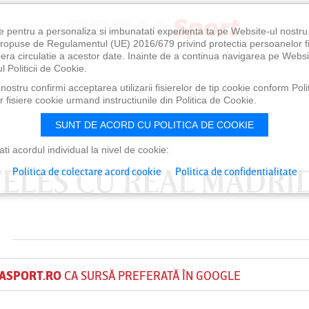
e pentru a personaliza si imbunatati experienta ta pe Website-ul nostr
i propuse de Regulamentul (UE) 2016/679 privind protectia persoanelor f
ibera circulatie a acestor date. Inainte de a continua navigarea pe Websi
l Politicii de Cookie.
ostru confirmi acceptarea utilizarii fisierelor de tip cookie conform Polit
 fisiere cookie urmand instructiunile din Politica de Cookie.
SUNT DE ACORD CU POLITICA DE COOKIE
i acordul individual la nivel de cookie:
NŢELES CU REAL MADRI
Politica de colectare acord cookie
Politica de confidentialitate
ASPORT.RO
CA SURSĂ PREFERATĂ ÎN GOOGLE
0
VINERI 07 AUG, 21:00
SÂ