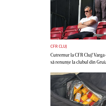
CFR CLUJ
Cutremur la CFR Cluj! Varga 
să renunţe la clubul din Gruia 