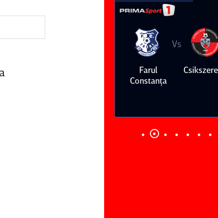
Vs
Vs
Farul
Csikszereda
Dinamo
FC Volunt
ea
Constanţa