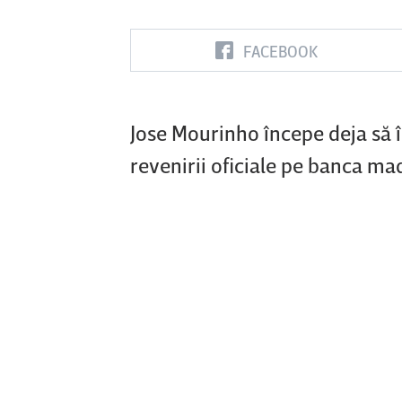
FACEBOOK
Vs
FC Botoşani
Corvinul
Sepsi OSK S
Jose Mourinho începe deja să î
Hunedoara
Gheorghe
revenirii oficiale pe banca mad