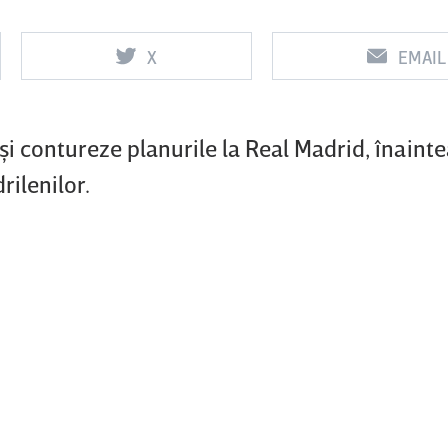
X
EMAIL
Vs
Vs
f
FCSB
UTA Arad
Rapid
şi contureze planurile la Real Madrid, înaint
0
0
rilenilor.