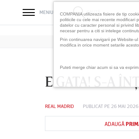
CAUTĂ
MENIU
COMPANIA utilizeaza fisiere de tip cooki
politicile cu cele mai recente modificar
datelor cu caracter personal si privind l
necesar pentru a citi si intelege continutu
Prin continuarea navigarii pe Website-ul n
modifica in orice moment setarile acestor
Puteti merge chiar acum si sa va exprimat
E GATA! S-A Î
REAL MADRID
PUBLICAT PE 26 MAI 2026
ADAUGĂ
PRIM
LUNI 10 AUG, 18:30
LUNI 10 AUG, 21:3