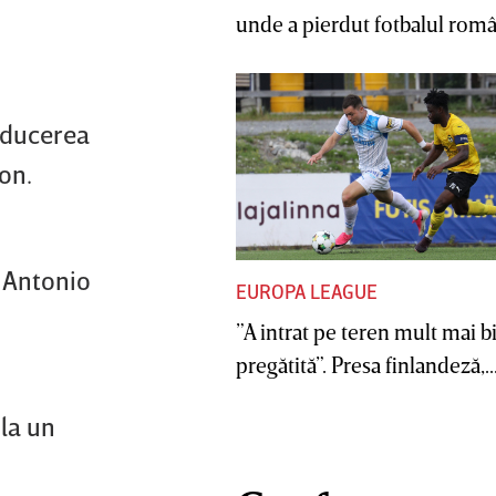
unde a pierdut fotbalul român
nducerea
on.
e Antonio
EUROPA LEAGUE
”A intrat pe teren mult mai b
pregătită”. Presa finlandeză,..
la un