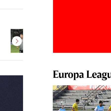
Antonio Folha a fost demis de la
CFR Cluj! Alţi 3 jucători sunt OUT
Europa Leag