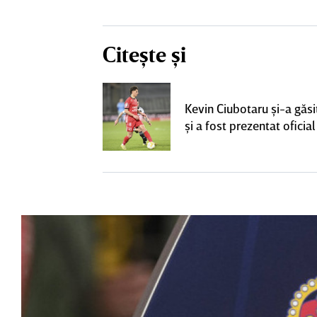
Citește și
ta pentru banca
strul cu
Kevin Ciubotaru şi-a găsi
l a decolat
şi a fost prezentat oficial
gocierile finale