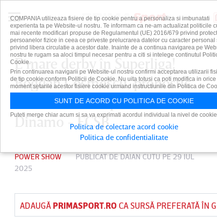
COMPANIA utilizeaza fisiere de tip cookie pentru a personaliza si imbunatati
experienta ta pe Website-ul nostru. Te informam ca ne-am actualizat politicile c
mai recente modificari propuse de Regulamentul (UE) 2016/679 privind protect
persoanelor fizice in ceea ce priveste prelucrarea datelor cu caracter personal 
privind libera circulatie a acestor date. Inainte de a continua navigarea pe Web
nostru te rugam sa aloci timpul necesar pentru a citi si intelege continutul Politi
E mare derby în Superliga!
Cookie.
Prin continuarea navigarii pe Website-ul nostru confirmi acceptarea utilizarii fis
Bogdan Cosmescu, pronostic
de tip cookie conform Politicii de Cookie. Nu uita totusi ca poti modifica in orice
moment setarile acestor fisiere cookie urmand instructiunile din Politica de Coo
cu cotă de 5.50 pentru
SUNT DE ACORD CU POLITICA DE COOKIE
Puteti merge chiar acum si sa va exprimati acordul individual la nivel de cookie
Dinamo - FCSB
Politica de colectare acord cookie
Politica de confidentialitate
POWER SHOW
PUBLICAT DE
DAIAN CUTU
PE 29 IUL
2025
ADAUGĂ
PRIMASPORT.RO
CA SURSĂ PREFERATĂ ÎN 