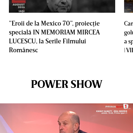
”Eroii de la Mexico 70”, proiecţie
Cam
specială IN MEMORIAM MIRCEA
gol
LUCESCU, la Serile Filmului
a s
Românesc
| V
POWER SHOW