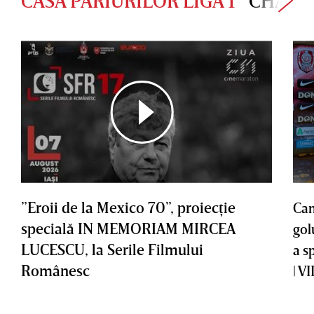
CASA PARIURILOR LIGA 1
CHAMP
”Eroii de la Mexico 70”, proiecţie
Cam
specială IN MEMORIAM MIRCEA
gol
LUCESCU, la Serile Filmului
a s
Românesc
| V