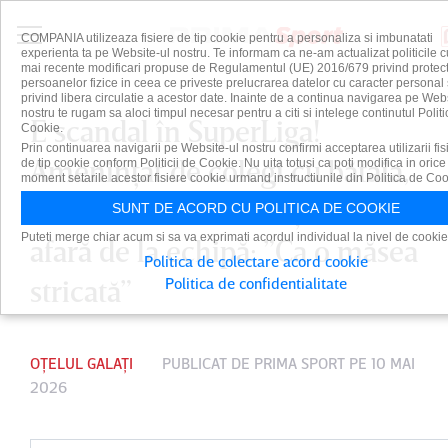
COMPANIA utilizeaza fisiere de tip cookie pentru a personaliza si imbunatati
experienta ta pe Website-ul nostru. Te informam ca ne-am actualizat politicile c
mai recente modificari propuse de Regulamentul (UE) 2016/679 privind protect
persoanelor fizice in ceea ce priveste prelucrarea datelor cu caracter personal 
privind libera circulatie a acestor date. Inainte de a continua navigarea pe Web
nostru te rugam sa aloci timpul necesar pentru a citi si intelege continutul Politi
E scandal în SuperLiga!
Cookie.
Prin continuarea navigarii pe Website-ul nostru confirmi acceptarea utilizarii fis
Ameninţat de colegi cu bătaia,
de tip cookie conform Politicii de Cookie. Nu uita totusi ca poti modifica in orice
moment setarile acestor fisiere cookie urmand instructiunile din Politica de Coo
insultat de un oficial şi dat
SUNT DE ACORD CU POLITICA DE COOKIE
Puteti merge chiar acum si sa va exprimati acordul individual la nivel de cookie
afară de la echipă: ”Ca o măsea
Politica de colectare acord cookie
stricată”
Politica de confidentialitate
OȚELUL GALAȚI
PUBLICAT DE
PRIMA SPORT
PE 10 MAI
2026