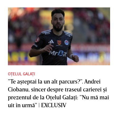
OȚELUL GALAȚI
”Te aşteptai la un alt parcurs?”. Andrei
Ciobanu, sincer despre traseul carierei şi
prezentul de la Oţelul Galaţi: ”Nu mă mai
uit în urmă” | EXCLUSIV