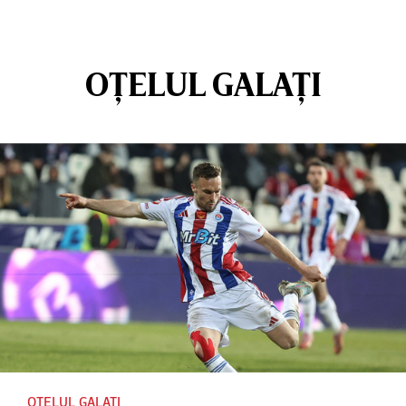
OȚELUL GALAȚI
OȚELUL GALAȚI