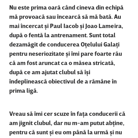
Nu este prima oară când cineva din echipă
mă provoacă sau încearcă să mă bată. Au
mai încercat şi Paul Iacob şi Joao Lameira,
după o fentă la antrenament. Sunt total
dezamăgit de conducerea Oţelului Galaţi
pentru neseriozitate şi îmi pare foarte rău
că am fost aruncat ca o măsea stricată,
după ce am ajutat clubul să îşi
îndeplinească obiectivul de a rămâne în
prima ligă.
Vreau să îmi cer scuze în faţa conducerii că
am jignit clubul, dar nu m-am putut abţine,
pentru că sunt şi eu om până la urmă şi nu