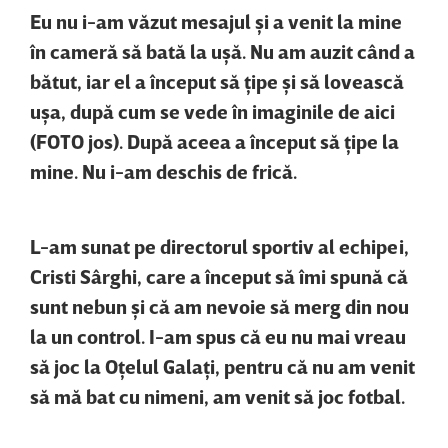
Eu nu i-am văzut mesajul şi a venit la mine
în cameră să bată la uşă. Nu am auzit când a
bătut, iar el a început să ţipe şi să lovească
uşa, după cum se vede în imaginile de aici
(FOTO jos). După aceea a început să ţipe la
mine. Nu i-am deschis de frică.
L-am sunat pe directorul sportiv al echipei,
Cristi Sârghi, care a început să îmi spună că
sunt nebun şi că am nevoie să merg din nou
la un control. I-am spus că eu nu mai vreau
să joc la Oţelul Galaţi, pentru că nu am venit
să mă bat cu nimeni, am venit să joc fotbal.