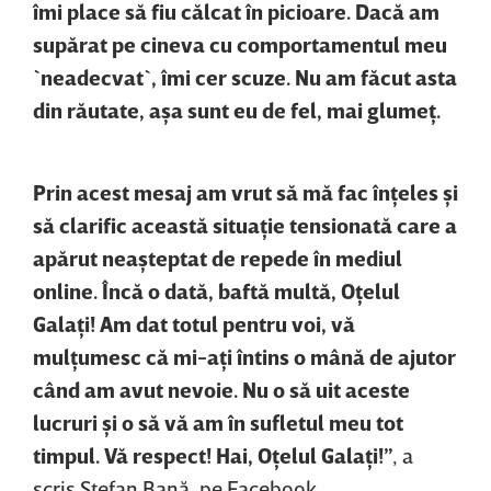
îmi place să fiu călcat în picioare. Dacă am
supărat pe cineva cu comportamentul meu
`neadecvat`, îmi cer scuze. Nu am făcut asta
din răutate, aşa sunt eu de fel, mai glumeţ.
Prin acest mesaj am vrut să mă fac înţeles şi
să clarific această situaţie tensionată care a
apărut neaşteptat de repede în mediul
online. Încă o dată, baftă multă, Oţelul
Galaţi! Am dat totul pentru voi, vă
mulţumesc că mi-aţi întins o mână de ajutor
când am avut nevoie. Nu o să uit aceste
lucruri şi o să vă am în sufletul meu tot
timpul. Vă respect! Hai, Oţelul Galaţi!”
, a
scris Ştefan Bană, pe Facebook.