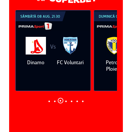
SÂMBĂTĂ 08 AUG, 21:30
DUMINICĂ 09 AUG, 1
Vs
V
eda
Dinamo
FC Voluntari
Petrolul
Ploieşti