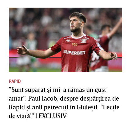
RAPID
”Sunt supărat şi mi-a rămas un gust
amar”. Paul Iacob, despre despărţirea de
Rapid şi anii petrecuţi în Giuleşti: ”Lecţie
de viaţă!” | EXCLUSIV