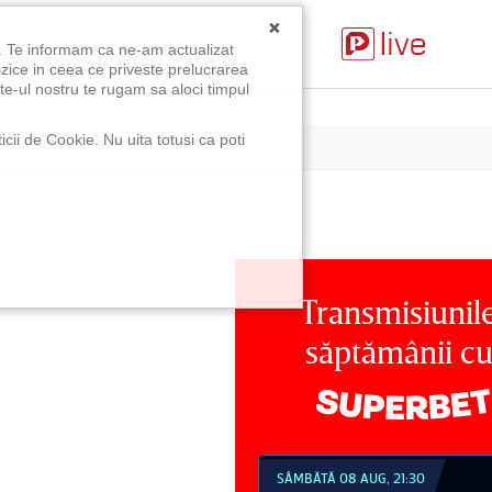
×
u. Te informam ca ne-am actualizat
izice in ceea ce priveste prelucrarea
te-ul nostru te rugam sa aloci timpul
icii de Cookie. Nu uita totusi ca poti
Transmisiunil
săptămânii c
MBĂTĂ 08 AUG, 21:30
DUMINICĂ 09 AUG, 18:30