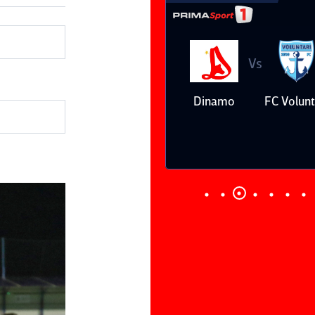
Vs
Vs
Dinamo
FC Voluntari
Petrolul
Oţelul Gal
Ploieşti