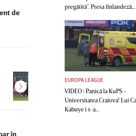
pregătită”. Presa finlandeză,..
ent de
Jucătorul dorit de Pancu în
EUROPA LEAGUE
Giuleşti vrea să rupă contractul cu
CFR Cluj: ”A făcut notificare la
VIDEO | Panică la KuPS -
club”
Universitatea Craiova! Lui C
Kabuye i s-a...
oar în