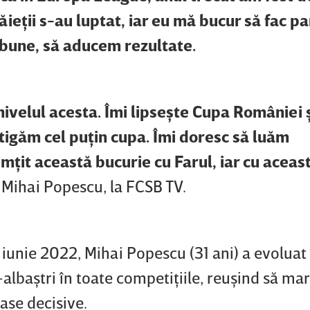
ieţii s-au luptat, iar eu mă bucur să fac pa
i bune, să aducem rezultate.
ivelul acesta. Îmi lipseşte Cupa României ş
ştigăm cel puţin cupa. Îmi doresc să luăm
mţit această bucurie cu Farul, iar cu aceas
s Mihai Popescu, la FCSB TV.
1 iunie 2022, Mihai Popescu (31 ani) a evoluat
-albaştri în toate competiţiile, reuşind să ma
pase decisive.