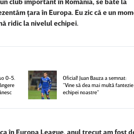
e un club important în România, se bate la
ezentăm ţara în Europa. Eu zic că e un mom
ă ridic la nivelul echipei.
so 0-5.
Oficial! Juan Bauza a semnat:
rângere
”Vine să dea mai multă fantezie
mânesc
echipei noastre”
uca în Europa League, anul trecut am fost d