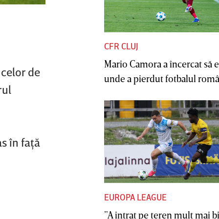
CFR CLUJ
Mario Camora a încercat să e
 celor de
unde a pierdut fotbalul român
rul
s în faţă
EUROPA LEAGUE
”A intrat pe teren mult mai b