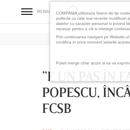
CAUTĂ
MENIU
COMPANIA utilizeaza fisiere de tip cooki
politicile cu cele mai recente modificar
datelor cu caracter personal si privind l
necesar pentru a citi si intelege continutu
Prin continuarea navigarii pe Website-ul n
modifica in orice moment setarile acestor
Puteti merge chiar acum si sa va exprimat
”E UN PAS ÎN F
POPESCU, ÎNC
FCSB
LUNI 10 AUG, 21:30
VINERI 07 AUG, 2