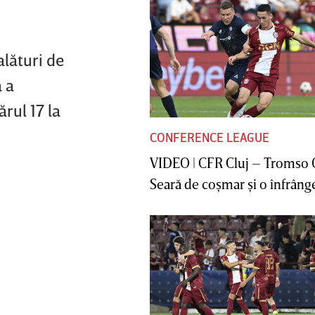
alături de
ă a
rul 17 la
CONFERENCE LEAGUE
VIDEO | CFR Cluj – Tromso 
Seară de coşmar şi o înfrânge