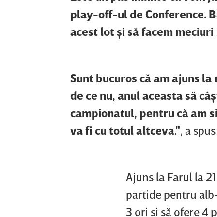
play-off-ul de Conference. Bă
acest lot şi să facem meciur
Sunt bucuros că am ajuns la n
de ce nu, anul aceasta să câ
campionatul, pentru că am si
va fi cu totul altceva."
, a spu
Ajuns la Farul la 2
partide pentru alb
3 ori şi să ofere 4 