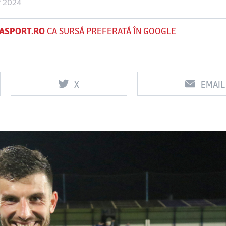
P 2024
ASPORT.RO
CA SURSĂ PREFERATĂ ÎN GOOGLE
Vs
Vs
Rapid
Farul
Csikszereda
Constanţa
X
EMAIL