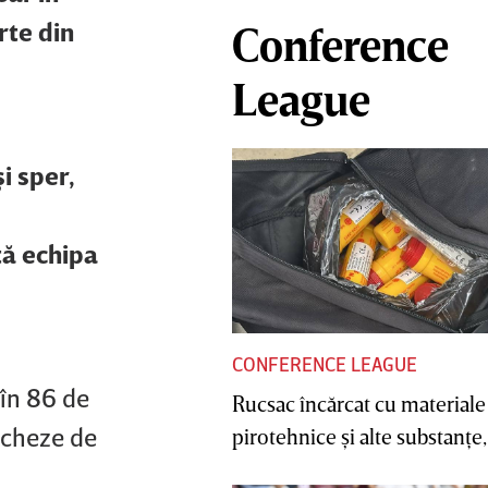
rte din
Conference
League
i sper,
tă echipa
CONFERENCE LEAGUE
 în 86 de
Rucsac încărcat cu materiale
rcheze de
pirotehnice şi alte substanţe, 