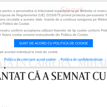
e pentru a personaliza si imbunatati experienta ta pe Website-ul nostr
i propuse de Regulamentul (UE) 2016/679 privind protectia persoanelor f
ibera circulatie a acestor date. Inainte de a continua navigarea pe Websi
l Politicii de Cookie.
ostru confirmi acceptarea utilizarii fisierelor de tip cookie conform Polit
 fisiere cookie urmand instructiunile din Politica de Cookie.
SUNT DE ACORD CU POLITICA DE COOKIE
i acordul individual la nivel de cookie:
AŢĂ ÎN CARIERĂ”. MIHAI
Politica de colectare acord cookie
Politica de confidentialitate
ÂNTAT CĂ A SEMNAT CU
1:00
SÂMBĂTĂ 08 AUG, 18:30
SÂ