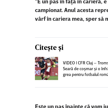
”E un pas în faţă în carieră, 
campionat. Anul acesta repr
vârf în cariera mea, sper să m
Citește și
iversitatea
VIDEO | CFR Cluj – Trom
pioana României
Seară de coşmar şi o înf
 iniţiativa în
grea pentru fotbalul ro
Este un pas înainte că vom j