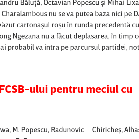
xandru Băluţă, Octavian Popescu şi Mihai Lix
s Charalambous nu se va putea baza nici pe D
 văzut cartonaşul roşu în runda precedentă c
bong Ngezana nu a făcut deplasarea, în timp c
ai probabil va intra pe parcursul partidei, n
 FCSB-ului pentru meciul cu
awa, M. Popescu, Radunovic – Chiricheş, Alh