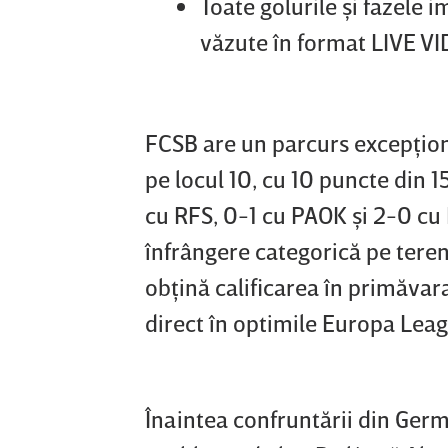
Toate golurile şi fazele 
văzute în format LIVE VI
FCSB are un parcurs excepţion
pe locul 10, cu 10 puncte din 1
cu RFS, 0-1 cu PAOK şi 2-0 cu 
înfrângere categorică pe teren
obţină calificarea în primăvar
direct în optimile Europa Lea
Înaintea confruntării din Germ