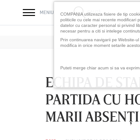
CAUTĂ
MENIU
COMPANIA utilizeaza fisiere de tip cooki
politicile cu cele mai recente modificar
datelor cu caracter personal si privind l
necesar pentru a citi si intelege continutu
Prin continuarea navigarii pe Website-ul n
modifica in orice moment setarile acestor
Puteti merge chiar acum si sa va exprimat
ECHIPA DE STA
PARTIDA CU H
MARII ABSENŢI
LUNI 10 AUG, 18:30
LUNI 10 AUG, 21:3