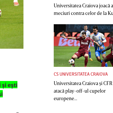
Universitatea Craiova joacă
meciuri contra celor de la Ku
CS UNIVERSITATEA CRAIOVA
Universitatea Craiova şi CFR
şi eşti
atacă play-off-ul cupelor
şi
europene...