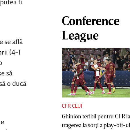
putea fi
Conference
League
 se află
rii (4-1
o
şe să
 să o ducă
CFR CLUJ
Ghinion teribil pentru CFR l
te
tragerea la sorţi a play-off-ul