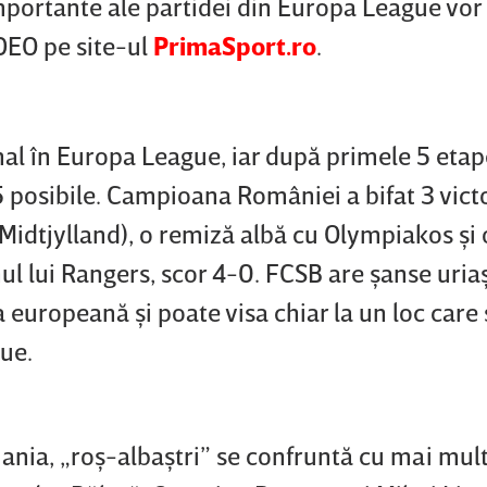
importante ale partidei din Europa League vor 
DEO pe site-ul
PrimaSport.ro
.
al în Europa League, iar după primele 5 etape
5 posibile. Campioana României a bifat 3 victo
Midtjylland), o remiză albă cu Olympiakos şi 
ul lui Rangers, scor 4-0. FCSB are şanse uria
a europeană şi poate visa chiar la un loc care
gue.
ania, „roş-albaştri” se confruntă cu mai mul