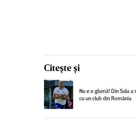
Citește și
un grup de
ci pentru a
Nu e o glumă! Din Sula a
SuperLiga: ”Nu
cu un club din România
teresant decât
ra actuală”