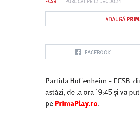
FCSB
PUBLICAT PE 12 DEC 2024
ADAUGĂ
PRIM
Vs
FC Botoşani
Corvinul
Sepsi OSK S
Hunedoara
Gheorghe
FACEBOOK
Partida Hoffenheim - FCSB, din
astăzi, de la ora 19:45 şi va pu
pe
PrimaPlay.ro
.