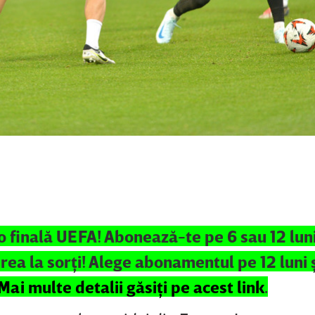
o finală UEFA! Abonează-te pe 6 sau 12 luni 
rea la sorţi! Alege abonamentul pe 12 luni 
Mai multe detalii găsiţi pe acest link
.