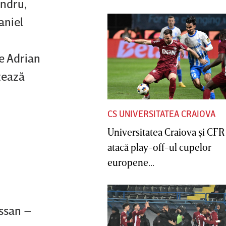
andru,
aniel
u
e Adrian
otează
CS UNIVERSITATEA CRAIOVA
Universitatea Craiova şi CFR
atacă play-off-ul cupelor
europene...
assan –