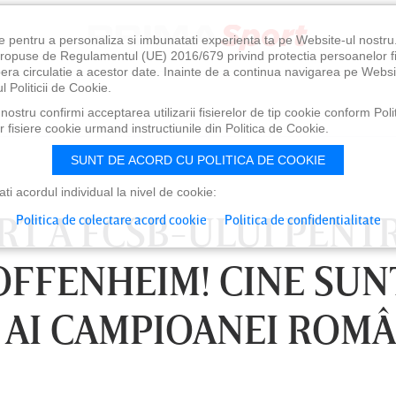
e pentru a personaliza si imbunatati experienta ta pe Website-ul nostr
i propuse de Regulamentul (UE) 2016/679 privind protectia persoanelor f
ibera circulatie a acestor date. Inainte de a continua navigarea pe Websi
l Politicii de Cookie.
ostru confirmi acceptarea utilizarii fisierelor de tip cookie conform Polit
 fisiere cookie urmand instructiunile din Politica de Cookie.
SUNT DE ACORD CU POLITICA DE COOKIE
i acordul individual la nivel de cookie:
RT A FCSB-ULUI PENT
Politica de colectare acord cookie
Politica de confidentialitate
OFFENHEIM! CINE SUN
 AI CAMPIOANEI ROMÂ
0
VINERI 07 AUG, 21:00
SÂ