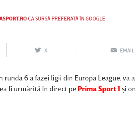
ASPORT.RO
CA SURSĂ PREFERATĂ ÎN GOOGLE
Vs
Vs
f
FCSB
UTA Arad
Rapid
X
EMAIL
 runda 6 a fazei ligii din Europa League, va 
tea fi urmărită în direct pe
Prima Sport 1
şi o