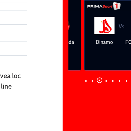
Vs
Vs
Farul
Csikszereda
Dinamo
FC Volunt
Constanţa
avea loc
nline