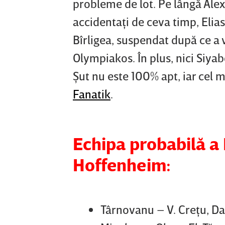
probleme de lot. Pe lângă Ale
accidentaţi de ceva timp, Elia
Bîrligea, suspendat după ce a
Olympiakos. În plus, nici Siya
Şut nu este 100% apt, iar cel m
Fanatik
.
Echipa probabilă a
Hoffenheim:
Târnovanu – V. Creţu, D