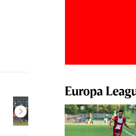
Europa Leag
Jucătorul dorit de Pancu în
Giuleşti vrea să rupă contractul cu
CFR Cluj: ”A făcut notificare la
club”