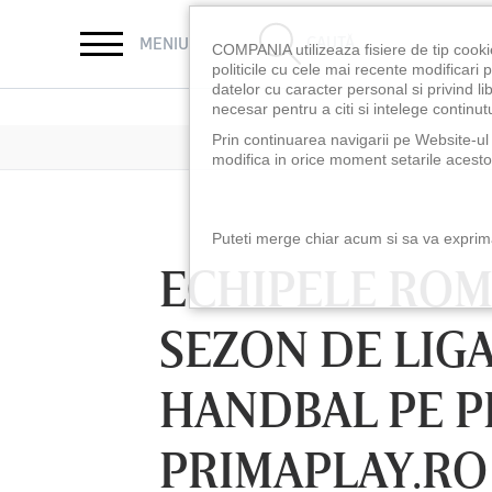
CAUTĂ
MENIU
COMPANIA utilizeaza fisiere de tip cooki
politicile cu cele mai recente modificar
datelor cu caracter personal si privind l
necesar pentru a citi si intelege continutu
Prin continuarea navigarii pe Website-ul n
modifica in orice moment setarile acestor
Puteti merge chiar acum si sa va exprimat
ECHIPELE ROMÂ
SEZON DE LIG
HANDBAL PE P
PRIMAPLAY.RO
LUNI 10 AUG, 18:30
LUNI 10 AUG, 21:3