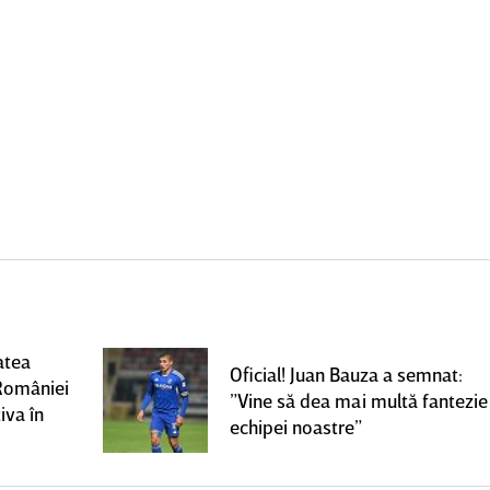
atea
Oficial! Juan Bauza a semnat:
României
”Vine să dea mai multă fantezie
iva în
echipei noastre”