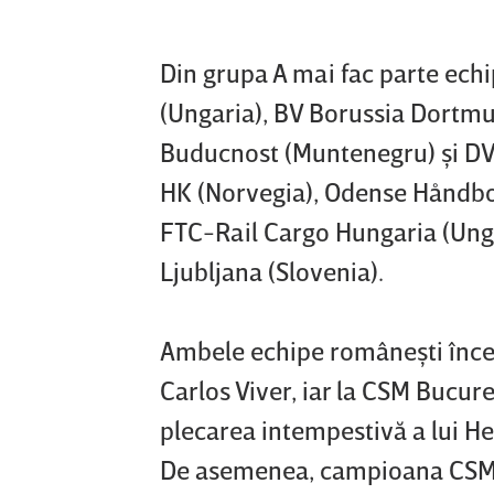
Din grupa A mai fac parte echi
(Ungaria), BV Borussia Dortm
Buducnost (Muntenegru) şi DVSC
HK (Norvegia), Odense Håndbo
FTC-Rail Cargo Hungaria (Unga
Ljubljana (Slovenia).
Ambele echipe româneşti încep 
Carlos Viver, iar la CSM Bucure
plecarea intempestivă a lui He
De asemenea, campioana CSM B