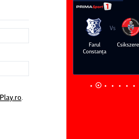
Vs
Vs
Farul
Csikszereda
Dinamo
FC Volunt
Constanţa
Play.ro
.