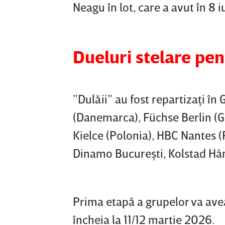
Neagu în lot, care a avut în 8 i
Dueluri stelare pe
”Dulăii” au fost repartizaţi în
(Danemarca), Füchse Berlin (G
Kielce (Polonia), HBC Nantes (
Dinamo Bucureşti, Kolstad Hån
Prima etapă a grupelor va avea
încheia la 11/12 martie 2026.