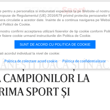
e pentru a personaliza si imbunatati experienta ta pe Website-ul nostr
i propuse de Regulamentul (UE) 2016/679 privind protectia persoanelor f
ibera circulatie a acestor date. Inainte de a continua navigarea pe Websi
l Politicii de Cookie.
ostru confirmi acceptarea utilizarii fisierelor de tip cookie conform Polit
 fisiere cookie urmand instructiunile din Politica de Cookie.
SUNT DE ACORD CU POLITICA DE COOKIE
i acordul individual la nivel de cookie:
NEŞTI JOACĂ ŞI ÎN AC
Politica de colectare acord cookie
Politica de confidentialitate
A CAMPIONILOR LA
RIMA SPORT ŞI
0
VINERI 07 AUG, 21:00
SÂ