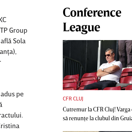
Conference
 KC
League
OTP Group
află Sola
anţa),
r
 adus pe
CFR CLUJ
ă
Cutremur la CFR Cluj! Varga 
actului.
să renunţe la clubul din Gruia 
ristina