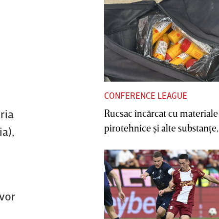
CONFERENCE LEAGUE
ria
Rucsac încărcat cu materiale
pirotehnice şi alte substanţe, 
a),
 vor