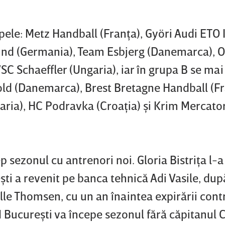
pele: Metz Handball (Franţa), Györi Audi ETO
und (Germania), Team Esbjerg (Danemarca), 
 Schaeffler (Ungaria), iar în grupa B se mai 
ld (Danemarca), Brest Bretagne Handball (Fr
ria), HC Podravka (Croaţia) şi Krim Mercato
sezonul cu antrenori noi. Gloria Bistriţa l-a
şti a revenit pe banca tehnică Adi Vasile, dup
lle Thomsen, cu un an înaintea expirării contr
ucureşti va începe sezonul fără căpitanul C