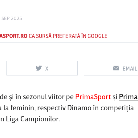
 SEP 2025
Vs
Vs
ASPORT.RO
CA SURSĂ PREFERATĂ ÎN GOOGLE
f
FCSB
UTA Arad
Rapid
X
EMAIL
e şi în sezonul viitor pe
PrimaSport
şi
Prima
ţa la feminin, respectiv Dinamo în competiţia
în Liga Campionilor.