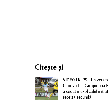
Citește și
VIDEO | KuPS - Universit
ează să fie
Craiova 1-1. Campioana 
me mare de la
a cedat inexplicabil iniţiat
fi OUT
repriza secundă