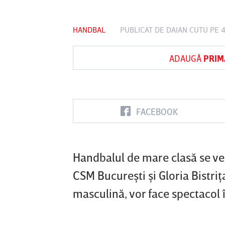
HANDBAL
PUBLICAT DE
DAIAN CUTU
PE 4
Vs
ADAUGĂ
PRIM
FC Botoşani
Corvinul
Sepsi OSK S
Hunedoara
Gheorghe
FACEBOOK
Handbalul de mare clasă se ved
CSM Bucureşti şi Gloria Bistri
masculină, vor face spectacol 