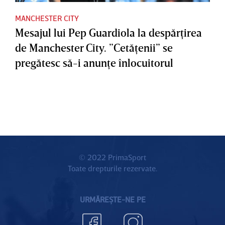
MANCHESTER CITY
Mesajul lui Pep Guardiola la despărţirea
de Manchester City. ”Cetăţenii” se
pregătesc să-i anunţe înlocuitorul
© 2022 PrimaSport
Toate drepturile rezervate.
URMĂREȘTE-NE PE