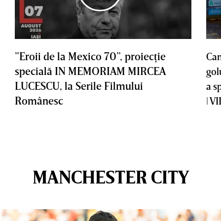
”Eroii de la Mexico 70”, proiecţie
Cam
specială IN MEMORIAM MIRCEA
gol
LUCESCU, la Serile Filmului
a s
Românesc
| V
MANCHESTER CITY