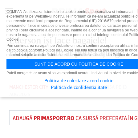
COMPANIA utilizeaza fisiere de tip cookie pentru a personaliza si imbunatati
experienta ta pe Website-ul nostru. Te informam ca ne-am actualizat politicile c
mai recente modificari propuse de Regulamentul (UE) 2016/679 privind protect
persoanelor fizice in ceea ce priveste prelucrarea datelor cu caracter personal 
privind libera circulatie a acestor date. Inainte de a continua navigarea pe Web
nostru te rugam sa aloci timpul necesar pentru a citi si intelege continutul Politi
Ederson îşi face bagajele!
Cookie.
Prin continuarea navigarii pe Website-ul nostru confirmi acceptarea utilizarii fis
Echipa la care ar putea ajunge
de tip cookie conform Politicii de Cookie. Nu uita totusi ca poti modifica in orice
moment setarile acestor fisiere cookie urmand instructiunile din Politica de Coo
brazilianul
SUNT DE ACORD CU POLITICA DE COOKIE
Puteti merge chiar acum si sa va exprimati acordul individual la nivel de cookie
Politica de colectare acord cookie
MANCHESTER CITY
PUBLICAT DE
TUDOR MOISA
PE 13
Politica de confidentialitate
AUG 2025
ADAUGĂ
PRIMASPORT.RO
CA SURSĂ PREFERATĂ ÎN 