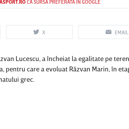
ASPORT.RO
CA SURSĂ PREFERATĂ ÎN GOOGLE
Vs
Vs
X
EMAIL
f
FCSB
UTA Arad
Rapid
van Lucescu, a încheiat la egalitate pe teren
a, pentru care a evoluat Răzvan Marin, în eta
atului grec.