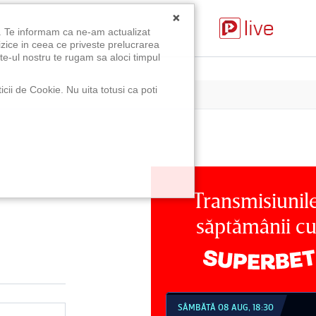
×
u. Te informam ca ne-am actualizat
izice in ceea ce priveste prelucrarea
te-ul nostru te rugam sa aloci timpul
icii de Cookie. Nu uita totusi ca poti
Transmisiunil
săptămânii c
MBĂTĂ 08 AUG, 18:30
SÂMBĂTĂ 08 AUG, 21:30