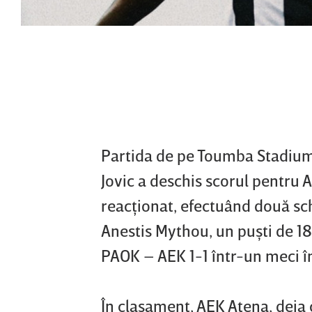
Partida de pe Toumba Stadium 
Jovic a deschis scorul pentru 
reacţionat, efectuând două schi
Anestis Mythou, un puşti de 18 
PAOK – AEK 1-1 într-un meci în
În clasament, AEK Atena, deja 