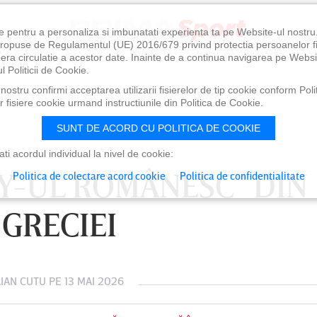
e pentru a personaliza si imbunatati experienta ta pe Website-ul nostr
i propuse de Regulamentul (UE) 2016/679 privind protectia persoanelor f
ibera circulatie a acestor date. Inainte de a continua navigarea pe Websi
l Politicii de Cookie.
ostru confirmi acceptarea utilizarii fisierelor de tip cookie conform Polit
 fisiere cookie urmand instructiunile din Politica de Cookie.
SUNT DE ACORD CU POLITICA DE COOKIE
i acordul individual la nivel de cookie:
BY-UL ROMÂNESC” DIN
Politica de colectare acord cookie
Politica de confidentialitate
GRECIEI
IAN CUTU
PE 13 MAI 2026
0
VINERI 07 AUG, 21:00
SÂ