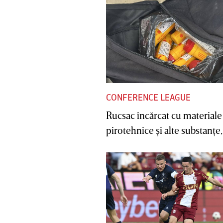
CONFERENCE LEAGUE
Rucsac încărcat cu materiale
pirotehnice şi alte substanţe, 