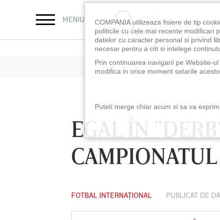
CAUTĂ
MENIU
COMPANIA utilizeaza fisiere de tip cooki
politicile cu cele mai recente modificar
datelor cu caracter personal si privind l
necesar pentru a citi si intelege continutu
Prin continuarea navigarii pe Website-ul n
modifica in orice moment setarile acestor
Puteti merge chiar acum si sa va exprimat
EGAL ÎN ”DER
CAMPIONATUL 
FOTBAL INTERNAȚIONAL
PUBLICAT DE
DA
LUNI 10 AUG, 18:30
LUNI 10 AUG, 21:3