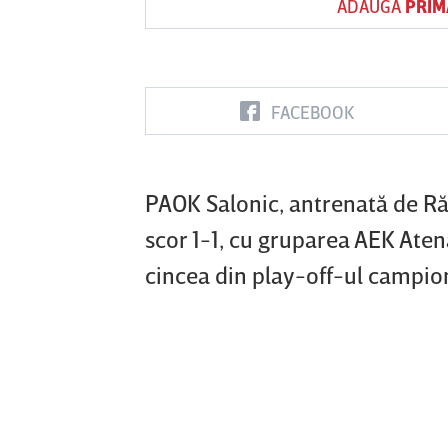
ADAUGĂ
PRIM
Vs
FACEBOOK
FC Botoşani
Corvinul
Sepsi OSK S
Hunedoara
Gheorghe
PAOK Salonic, antrenată de Răz
scor 1-1, cu gruparea AEK Aten
cincea din play-off-ul campion