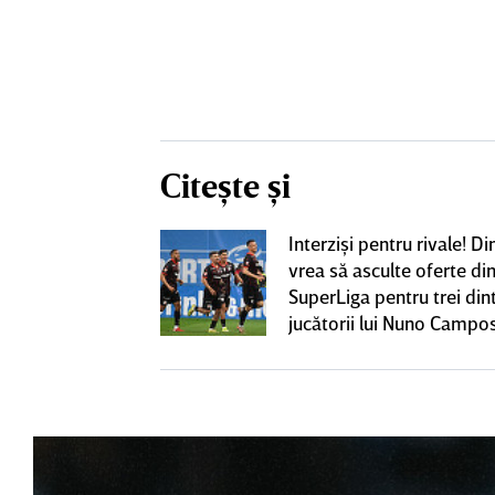
Citește și
iversitatea
Interzişi pentru rivale! 
pioana României
vrea să asculte oferte di
 iniţiativa în
SuperLiga pentru trei din
jucătorii lui Nuno Campo