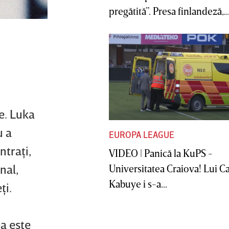
pregătită”. Presa finlandeză,..
e. Luka
u a
EUROPA LEAGUE
ntraţi,
VIDEO | Panică la KuPS -
nal,
Universitatea Craiova! Lui C
Kabuye i s-a...
ţi.
ea este