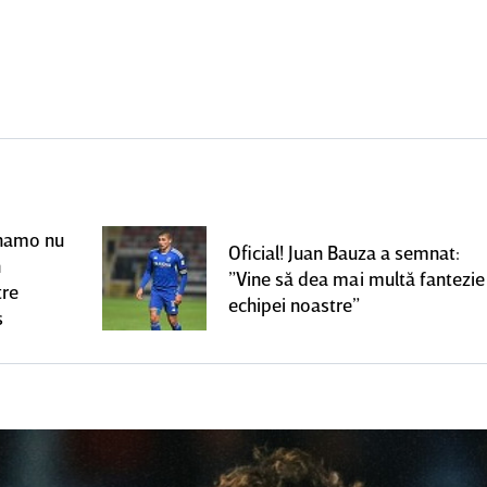
Dinamo nu
Oficial! Juan Bauza a semnat:
n
”Vine să dea mai multă fantezie
tre
echipei noastre”
s