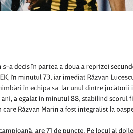
s-a decis în partea a doua a reprizei secund
AEK, în minutul 73, iar imediat Răzvan Lucesc
mbări în echipa sa. Iar unul dintre jucătorii i
ani, a egalat în minutul 88, stabilind scorul fi
 care Răzvan Marin a fost integralist la oaspe
campioană, are 71 de puncte. Pe locul al doil