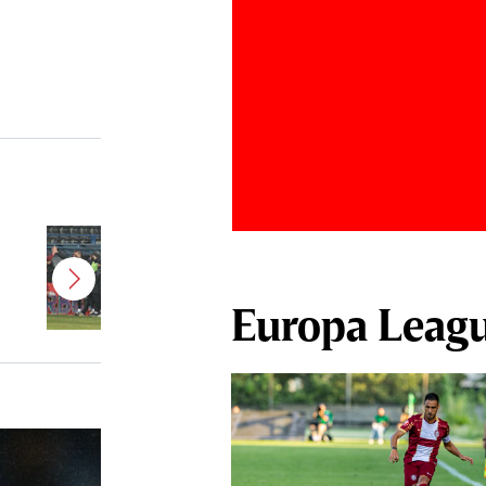
Jucătorul dorit de Pancu în
Giuleşti vrea să rupă contractul cu
CFR Cluj: ”A făcut notificare la
Europa Leag
club”