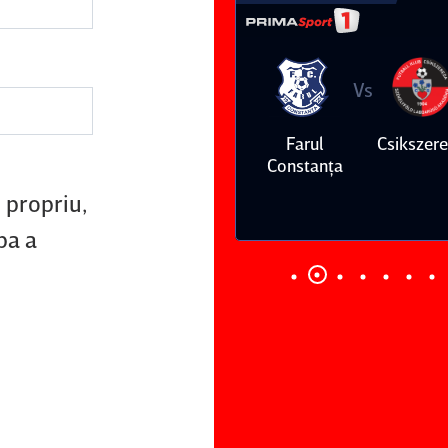
Vs
Vs
Farul
Csikszereda
Dinamo
FC Volunt
Constanţa
 propriu,
pa a