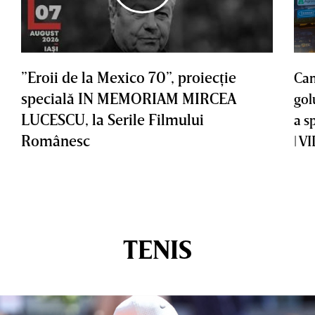
”Eroii de la Mexico 70”, proiecţie
Cam
specială IN MEMORIAM MIRCEA
gol
LUCESCU, la Serile Filmului
a s
Românesc
| V
TENIS