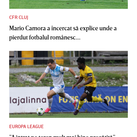
CFR CLUJ
Mario Camora a încercat să explice unde a
pierdut fotbalul românesc....
EUROPA LEAGUE
”A intrat pe teren mult mai bine pregătită”.