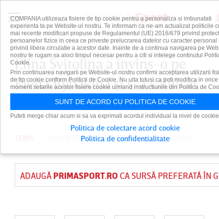
COMPANIA utilizeaza fisiere de tip cookie pentru a personaliza si imbunatati
experienta ta pe Website-ul nostru. Te informam ca ne-am actualizat politicile c
mai recente modificari propuse de Regulamentul (UE) 2016/679 privind protect
persoanelor fizice in ceea ce priveste prelucrarea datelor cu caracter personal 
privind libera circulatie a acestor date. Inainte de a continua navigarea pe Web
nostru te rugam sa aloci timpul necesar pentru a citi si intelege continutul Politi
Elina Svitolina a învins-o pe
Cookie.
Prin continuarea navigarii pe Website-ul nostru confirmi acceptarea utilizarii fis
Elena Rybakina şi s-a calificat
de tip cookie conform Politicii de Cookie. Nu uita totusi ca poti modifica in orice
moment setarile acestor fisiere cookie urmand instructiunile din Politica de Coo
în semifinale la Roma
SUNT DE ACORD CU POLITICA DE COOKIE
Puteti merge chiar acum si sa va exprimati acordul individual la nivel de cookie
Politica de colectare acord cookie
TENIS
PUBLICAT DE
PRIMA SPORT
PE 14 MAI 2026
Politica de confidentialitate
ADAUGĂ
PRIMASPORT.RO
CA SURSĂ PREFERATĂ ÎN 