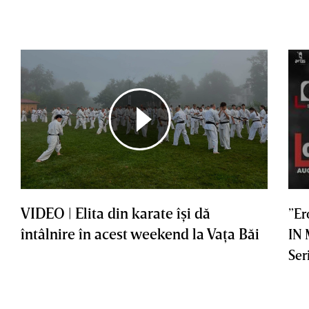
VIDEO | Elita din karate îşi dă
”Er
întâlnire în acest weekend la Vaţa Băi
IN
Ser