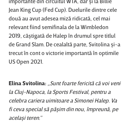
importante din circuitul WTA, dar şi la Billie
Jean King Cup (Fed Cup). Duelurile dintre cele
două au avut adesea miză ridicată, cel mai
relevant fiind semifinala de la Wimbledon
2019, câştigată de Halep în drumul spre titlul
de Grand Slam. De cealaltă parte, Svitolina şi-a
trecut în cont o victorie importantă în optimile
US Open 2021.
Elina Svitolina:
„Sunt foarte fericită că voi veni
la Cluj-Napoca, la Sports Festival, pentru a
celebra cariera uimitoare a Simonei Halep. Va
fi ceva special să păşim din nou, împreună, pe
acelaşi teren.”