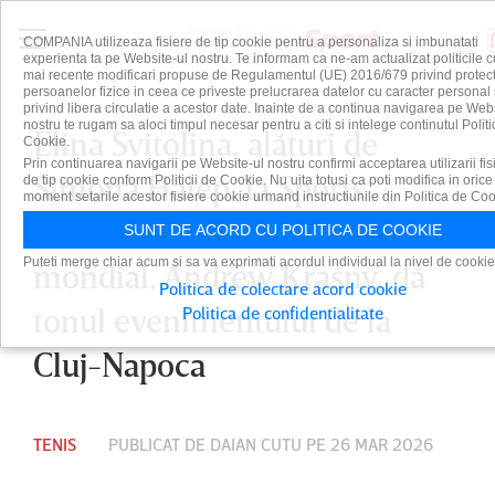
COMPANIA utilizeaza fisiere de tip cookie pentru a personaliza si imbunatati
experienta ta pe Website-ul nostru. Te informam ca ne-am actualizat politicile c
mai recente modificari propuse de Regulamentul (UE) 2016/679 privind protect
persoanelor fizice in ceea ce priveste prelucrarea datelor cu caracter personal 
privind libera circulatie a acestor date. Inainte de a continua navigarea pe Web
nostru te rugam sa aloci timpul necesar pentru a citi si intelege continutul Politi
Elina Svitolina, alături de
Cookie.
Prin continuarea navigarii pe Website-ul nostru confirmi acceptarea utilizarii fis
Simona Halep, la Sports
de tip cookie conform Politicii de Cookie. Nu uita totusi ca poti modifica in orice
moment setarile acestor fisiere cookie urmand instructiunile din Politica de Coo
Festival. Vocea tenisului
SUNT DE ACORD CU POLITICA DE COOKIE
Puteti merge chiar acum si sa va exprimati acordul individual la nivel de cookie
mondial, Andrew Krasny, dă
Politica de colectare acord cookie
tonul evenimentului de la
Politica de confidentialitate
Cluj-Napoca
TENIS
PUBLICAT DE
DAIAN CUTU
PE 26 MAR 2026