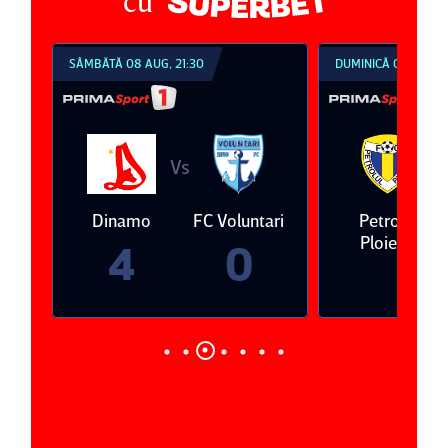
cu
SÂMBĂTĂ 08 AUG, 21:30
DUMINICĂ 09 AUG, 18:30
Vs
Vs
Dinamo
FC Voluntari
Petrolul
Oţ
Ploieşti
4
0