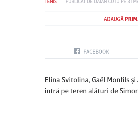
TENIS
PUBLICAT DE
DAIAN CUTU
PE 31 M
ADAUGĂ
PRIM
Vs
nul
Sepsi OSK Sf
FCSB
UTA Arad
oara
Gheorghe
FACEBOOK
Elina Svitolina, Gaël Monfils şi
intră pe teren alături de Simo