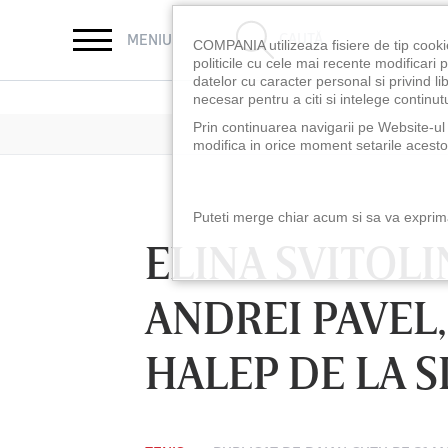
CAUTĂ
MENIU
COMPANIA utilizeaza fisiere de tip cooki
politicile cu cele mai recente modificar
datelor cu caracter personal si privind l
necesar pentru a citi si intelege continutu
Prin continuarea navigarii pe Website-ul n
modifica in orice moment setarile acestor
Puteti merge chiar acum si sa va exprimat
ELINA SVITOLI
ANDREI PAVEL
HALEP DE LA S
LUNI 10 AUG, 21:30
VINERI 07 AUG, 2