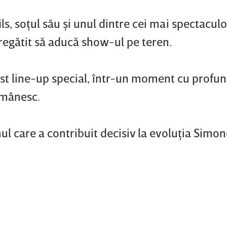
ils, soţul său şi unul dintre cei mai spectaculo
 pregătit să aducă show-ul pe teren.
st line-up special, într-un moment cu profu
omânesc.
mul care a contribuit decisiv la evoluţia Simo