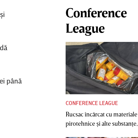
Conference
şi
League
ndă
nei până
CONFERENCE LEAGUE
Rucsac încărcat cu materiale
pirotehnice şi alte substanţe, 