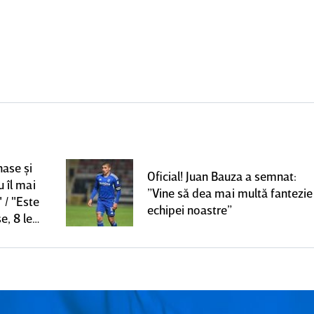
nase şi
Oficial! Juan Bauza a semnat:
u îl mai
”Vine să dea mai multă fantezie
 / "Este
echipei noastre”
e, 8 le