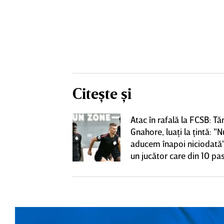
Citește și
Atac în rafală la FCSB: Tă
 o lasă pe ”U”
Gnahore, luaţi la ţintă: "N
club de tradiţie
aducem înapoi niciodată"
un jucător care din 10 pas
dă înapoi"