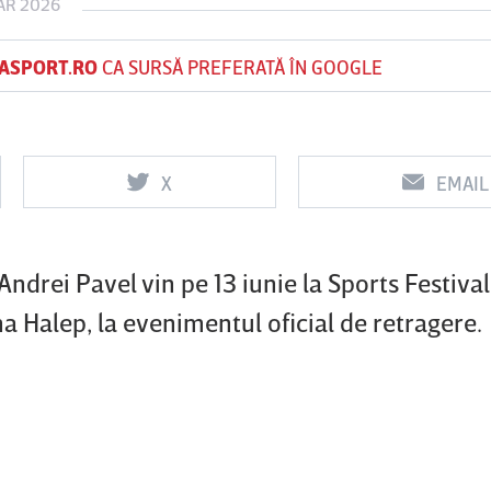
AR 2026
ASPORT.RO
CA SURSĂ PREFERATĂ ÎN GOOGLE
Vs
Vs
Rapid
Farul
Csikszereda
Constanţa
X
EMAIL
 Andrei Pavel vin pe 13 iunie la Sports Festiva
na Halep, la evenimentul oficial de retragere.