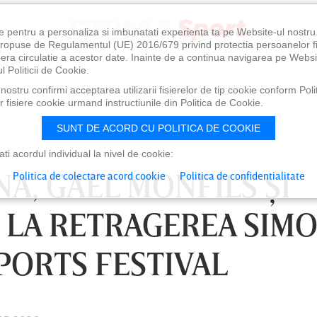
e pentru a personaliza si imbunatati experienta ta pe Website-ul nostr
i propuse de Regulamentul (UE) 2016/679 privind protectia persoanelor f
ibera circulatie a acestor date. Inainte de a continua navigarea pe Websi
l Politicii de Cookie.
ostru confirmi acceptarea utilizarii fisierelor de tip cookie conform Polit
 fisiere cookie urmand instructiunile din Politica de Cookie.
SUNT DE ACORD CU POLITICA DE COOKIE
i acordul individual la nivel de cookie:
NA, GAEL MONFILS ŞI
Politica de colectare acord cookie
Politica de confidentialitate
, LA RETRAGEREA SIM
PORTS FESTIVAL
1:00
SÂMBĂTĂ 08 AUG, 18:30
SÂ