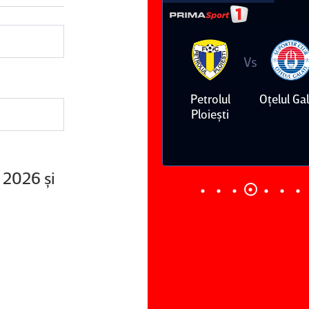
Vs
Vs
Dinamo
FC Voluntari
Petrolul
Oţelul Gal
Ploieşti
l 2026 şi