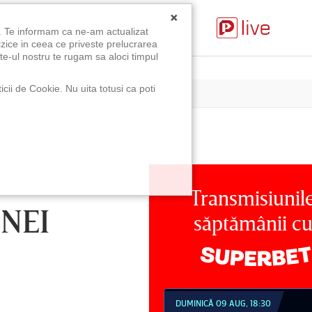
×
u. Te informam ca ne-am actualizat
izice in ceea ce priveste prelucrarea
te-ul nostru te rugam sa aloci timpul
icii de Cookie. Nu uita totusi ca poti
Transmisiunil
ONEI
săptămânii c
MBĂTĂ 08 AUG, 21:30
DUMINICĂ 09 AUG, 18:30