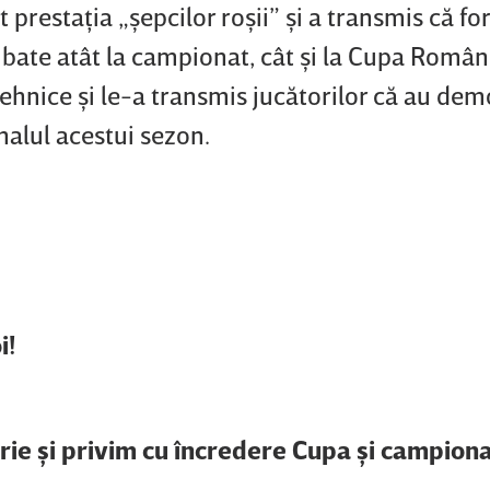
 prestaţia „şepcilor roşii” şi a transmis că f
 bate atât la campionat, cât şi la Cupa Români
 tehnice şi le-a transmis jucătorilor că au de
inalul acestui sezon.
i!
ie şi privim cu încredere Cupa şi campiona