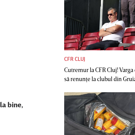
CFR CLUJ
Cutremur la CFR Cluj! Varga 
să renunţe la clubul din Gruia 
la bine,