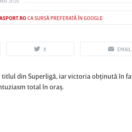
 MAI 2026
ASPORT.RO
CA SURSĂ PREFERATĂ ÎN GOOGLE
Vs
Vs
f
FCSB
UTA Arad
Rapid
X
EMAIL
0
0
itlul din Superligă, iar victoria obţinută în fa
ntuziasm total în oraş.