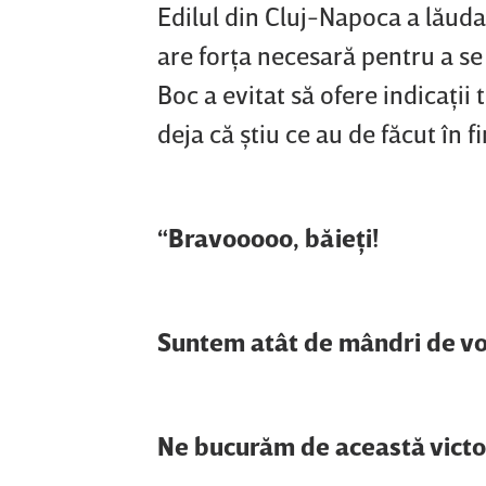
Edilul din Cluj-Napoca a lăudat
are forţa necesară pentru a se
Boc a evitat să ofere indicaţii
deja că ştiu ce au de făcut în f
“Bravooooo, băieţi!
Suntem atât de mândri de vo
Ne bucurăm de această victor