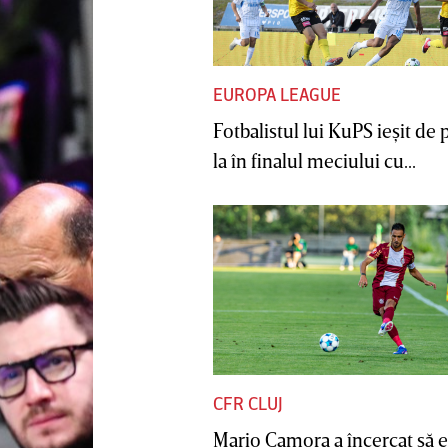
EUROPA LEAGUE
Fotbalistul lui KuPS ieşit de 
la în finalul meciului cu...
CFR CLUJ
Mario Camora a încercat să e