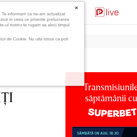
×
u. Te informam ca ne-am actualizat
izice in ceea ce priveste prelucrarea
te-ul nostru te rugam sa aloci timpul
icii de Cookie. Nu uita totusi ca poti
Transmisiunil
IŢI
săptămânii c
MBĂTĂ 08 AUG, 18:30
SÂMBĂTĂ 08 AUG, 21:30