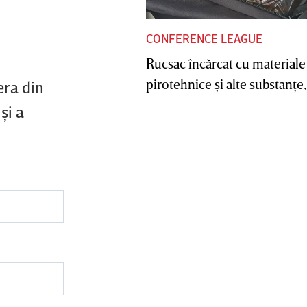
CONFERENCE LEAGUE
Rucsac încărcat cu materiale
pirotehnice şi alte substanţe, 
era din
şi a