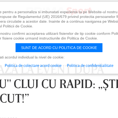
e pentru a personaliza si imbunatati experienta ta pe Website-ul nostr
i propuse de Regulamentul (UE) 2016/679 privind protectia persoanelor f
ibera circulatie a acestor date. Inainte de a continua navigarea pe Websi
l Politicii de Cookie.
ostru confirmi acceptarea utilizarii fisierelor de tip cookie conform Polit
 fisiere cookie urmand instructiunile din Politica de Cookie.
SUNT DE ACORD CU POLITICA DE COOKIE
i acordul individual la nivel de cookie:
AZĂ LA EVENT DUPĂ
Politica de colectare acord cookie
Politica de confidentialitate
U" CLUJ CU RAPID: „ŞT
ĂCUT!”
0
VINERI 07 AUG, 21:00
SÂ