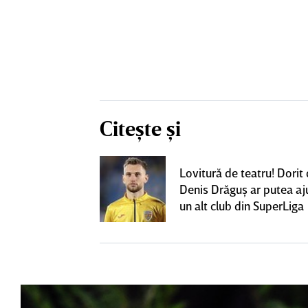
Citește și
eacţie după ce
Lovitură de teatru! Dorit
ă revină la CFR
Denis Drăguş ar putea aj
un alt club din SuperLiga