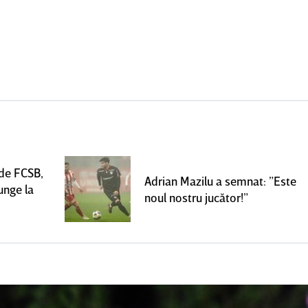
 de FCSB,
Adrian Mazilu a semnat: ”Este
unge la
noul nostru jucător!”