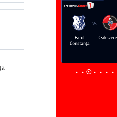
Vs
Vs
Farul
Csikszereda
Dinamo
FC Volunt
Constanţa
ţa