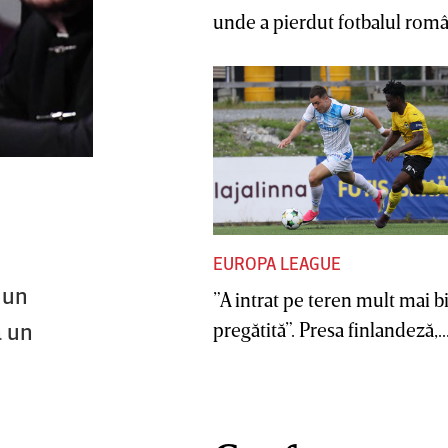
unde a pierdut fotbalul român
EUROPA LEAGUE
 un
”A intrat pe teren mult mai b
a un
pregătită”. Presa finlandeză,..