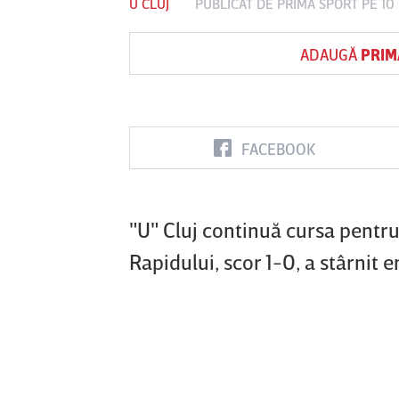
U CLUJ
PUBLICAT DE
PRIMA SPORT
PE 10
ADAUGĂ
PRIM
Vs
FC Botoşani
Corvinul
Sepsi OSK S
Hunedoara
Gheorghe
FACEBOOK
"U" Cluj continuă cursa pentru t
Rapidului, scor 1-0, a stârnit e