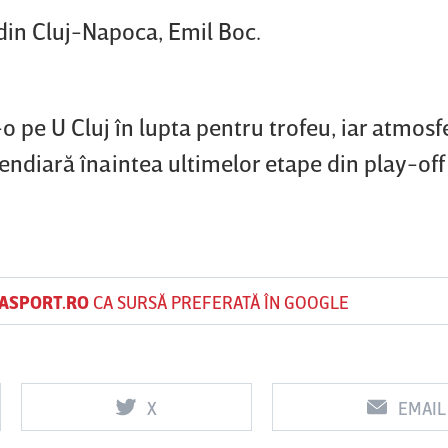
l din Cluj-Napoca, Emil Boc.
 pe U Cluj în lupta pentru trofeu, iar atmosf
endiară înaintea ultimelor etape din play-off 
ASPORT.RO
CA SURSĂ PREFERATĂ ÎN GOOGLE
X
EMAIL