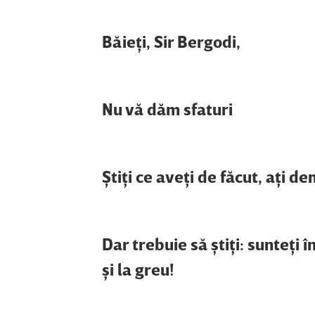
Băieţi, Sir Bergodi,
Nu vă dăm sfaturi
Ştiţi ce aveţi de făcut, aţi d
Dar trebuie să ştiţi: sunteţi î
şi la greu!