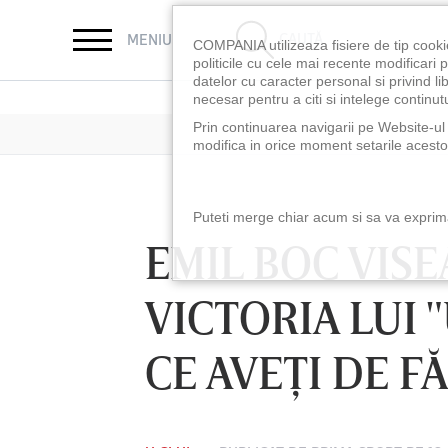
CAUTĂ
MENIU
COMPANIA utilizeaza fisiere de tip cooki
politicile cu cele mai recente modificar
datelor cu caracter personal si privind l
necesar pentru a citi si intelege continutu
Prin continuarea navigarii pe Website-ul n
modifica in orice moment setarile acestor
Puteti merge chiar acum si sa va exprimat
EMIL BOC VISE
VICTORIA LUI "
CE AVEŢI DE F
LUNI 10 AUG, 18:30
LUNI 10 AUG, 21:3