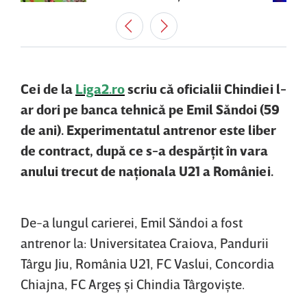
Cei de la
Liga2.ro
scriu că oficialii Chindiei l-
ar dori pe banca tehnică pe Emil Săndoi (59
de ani). Experimentatul antrenor este liber
de contract, după ce s-a despărţit în vara
anului trecut de naţionala U21 a României.
De-a lungul carierei, Emil Săndoi a fost
antrenor la: Universitatea Craiova, Pandurii
Târgu Jiu, România U21, FC Vaslui, Concordia
Chiajna, FC Argeş şi Chindia Târgovişte.