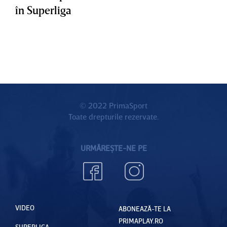
în Superliga
© 2022 PrimaSport
Toate drepturile rezervate.
URMĂREȘTE-NE PE
VIDEO
ABONEAZĂ-TE LA
PRIMAPLAY.RO
SUPERLIGA