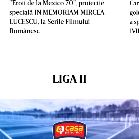
”Eroii de la Mexico 70”, proiecţie
Cam
specială IN MEMORIAM MIRCEA
gol
LUCESCU, la Serile Filmului
a s
Românesc
| V
LIGA II