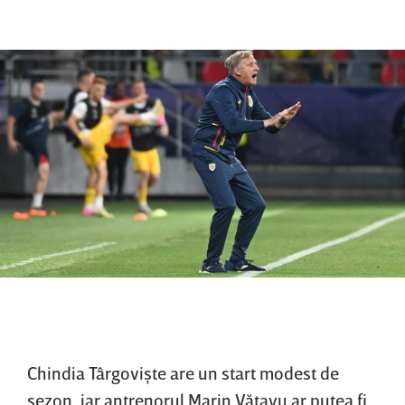
Chindia Târgovişte are un start modest de
sezon, iar antrenorul Marin Vătavu ar putea fi