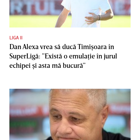
LIGA II
Dan Alexa vrea să ducă Timişoara în
SuperLigă: ”Există o emulaţie în jurul
echipei şi asta mă bucură”