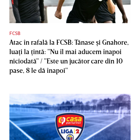
FCSB
Atac în rafală la FCSB: Tănase şi Gnahore,
luaţi la ţintă: "Nu îl mai aducem înapoi
niciodată" / "Este un jucător care din 10
pase, 8 le dă înapoi"