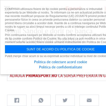
COMPANIA utilizeaza fisiere de tip cookie pentru a personaliza si imbunatati
experienta ta pe Website-ul nostru. Te informam ca ne-am actualizat politicile c
mai recente modificari propuse de Regulamentul (UE) 2016/679 privind protect
persoanelor fizice in ceea ce priveste prelucrarea datelor cu caracter personal 
privind libera circulatie a acestor date. Inainte de a continua navigarea pe Web
nostru te rugam sa aloci timpul necesar pentru a citi si intelege continutul Politi
Emil Săndoi e dorit pe banca
Cookie.
Prin continuarea navigarii pe Website-ul nostru confirmi acceptarea utilizarii fis
unei echipe din România
de tip cookie conform Politicii de Cookie. Nu uita totusi ca poti modifica in orice
moment setarile acestor fisiere cookie urmand instructiunile din Politica de Coo
SUNT DE ACORD CU POLITICA DE COOKIE
Puteti merge chiar acum si sa va exprimati acordul individual la nivel de cookie
LIGA II
PUBLICAT DE
DAIAN CUTU
PE 15 AUG 2024
Politica de colectare acord cookie
Politica de confidentialitate
ADAUGĂ
PRIMASPORT.RO
CA SURSĂ PREFERATĂ ÎN 