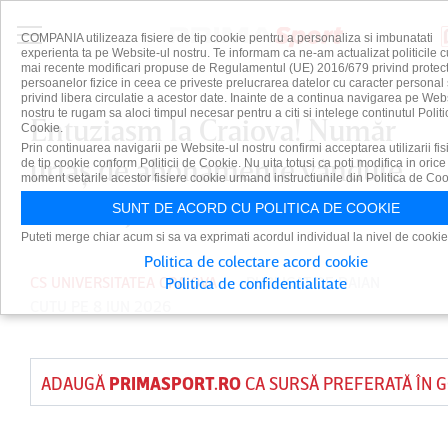
COMPANIA utilizeaza fisiere de tip cookie pentru a personaliza si imbunatati
experienta ta pe Website-ul nostru. Te informam ca ne-am actualizat politicile c
mai recente modificari propuse de Regulamentul (UE) 2016/679 privind protect
persoanelor fizice in ceea ce priveste prelucrarea datelor cu caracter personal 
privind libera circulatie a acestor date. Inainte de a continua navigarea pe Web
nostru te rugam sa aloci timpul necesar pentru a citi si intelege continutul Politi
Entuziasm la Craiova! Număr
Cookie.
Prin continuarea navigarii pe Website-ul nostru confirmi acceptarea utilizarii fis
uriaş de abonamente vândute
de tip cookie conform Politicii de Cookie. Nu uita totusi ca poti modifica in orice
moment setarile acestor fisiere cookie urmand instructiunile din Politica de Coo
în doar jumătate de oră
SUNT DE ACORD CU POLITICA DE COOKIE
Puteti merge chiar acum si sa va exprimati acordul individual la nivel de cookie
Politica de colectare acord cookie
CS UNIVERSITATEA CRAIOVA
PUBLICAT DE
DAIAN
Politica de confidentialitate
CUTU
PE 8 IUN 2026
ADAUGĂ
PRIMASPORT.RO
CA SURSĂ PREFERATĂ ÎN 