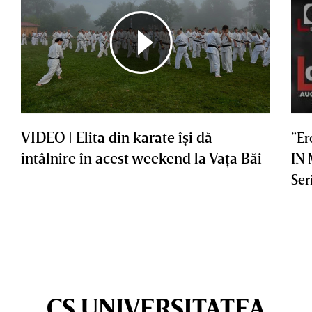
VIDEO | Elita din karate îşi dă
”Er
întâlnire în acest weekend la Vaţa Băi
IN
Ser
CS UNIVERSITATEA