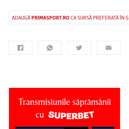
ADAUGĂ
PRIMASPORT.RO
CA SURSĂ PREFERATĂ ÎN 
Transmisiunile săptămânii
cu