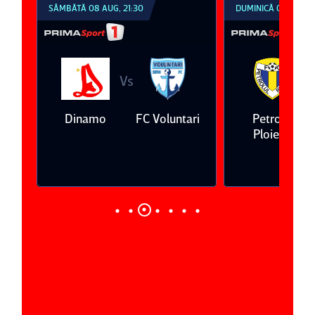
SÂMBĂTĂ 08 AUG, 21:30
DUMINICĂ 09 AUG, 1
Vs
V
eda
Dinamo
FC Voluntari
Petrolul
Ploieşti