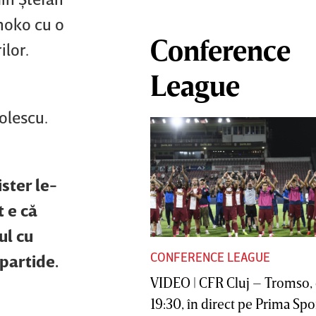
moko cu o
Conference
ilor.
League
olescu.
ster le-
t e că
ul cu
CONFERENCE LEAGUE
partide.
VIDEO | CFR Cluj – Tromso, 
19:30, în direct pe Prima Sport