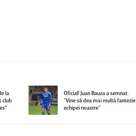
de la
Oficial! Juan Bauza a semnat:
t club
”Vine să dea mai multă fantezie
ces"
echipei noastre”