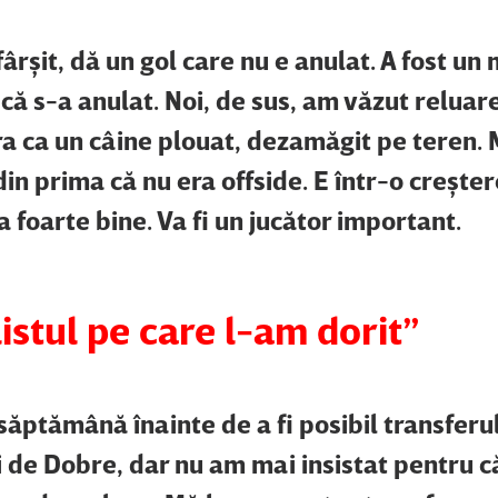
sfârşit, dă un gol care nu e anulat. A fost u
că s-a anulat. Noi, de sus, am văzut reluar
ra ca un câine plouat, dezamăgit pe teren.
in prima că nu era offside. E într-o creşte
a foarte bine. Va fi un jucător important.
istul pe care l-am dorit”
săptămână înainte de a fi posibil transferul
 de Dobre, dar nu am mai insistat pentru că