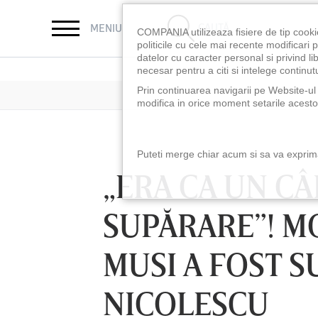
CAUTĂ
MENIU
COMPANIA utilizeaza fisiere de tip cooki
politicile cu cele mai recente modificar
datelor cu caracter personal si privind l
necesar pentru a citi si intelege continutu
Prin continuarea navigarii pe Website-ul n
modifica in orice moment setarile acestor
Puteti merge chiar acum si sa va exprimat
„ERA CA UN CÂ
SUPĂRARE”! M
MUSI A FOST S
NICOLESCU
LUNI 10 AUG, 18:30
LUNI 10 AUG, 21:3