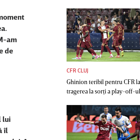
n moment
ea.
 M-am
re de
CFR CLUJ
Ghinion teribil pentru CFR l
tragerea la sorţi a play-off-ul
 lui
 îl