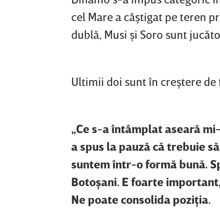
cel Mare a câştigat pe teren 
dublă, Musi şi Soro sunt jucăto
Ultimii doi sunt în creştere de
„Ce s-a întâmplat aseară mi-
a spus la pauză că trebuie să
suntem într-o formă bună. Sp
Botoşani. E foarte important,
Ne poate consolida poziţia.