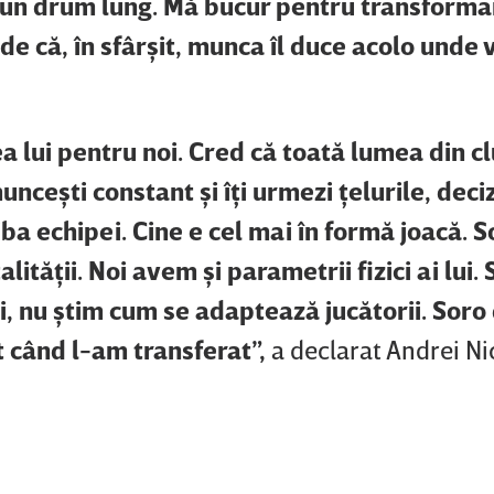
 un drum lung. Mă bucur pentru transformar
de că, în sfârşit, munca îl duce acolo unde 
a lui pentru noi. Cred că toată lumea din c
nceşti constant şi îţi urmezi ţelurile, deciz
jba echipei. Cine e cel mai în formă joacă. S
lităţii. Noi avem şi parametrii fizici ai lui.
i, nu ştim cum se adaptează jucătorii. Soro
t când l-am transferat”,
a declarat Andrei N