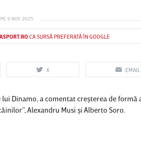
PE 9 NOV 2025
Vs
Vs
ASPORT.RO
CA SURSĂ PREFERATĂ ÎN GOOGLE
f
FCSB
UTA Arad
Rapid
X
EMAIL
e lui Dinamo, a comentat creşterea de formă 
âinilor”, Alexandru Musi şi Alberto Soro.