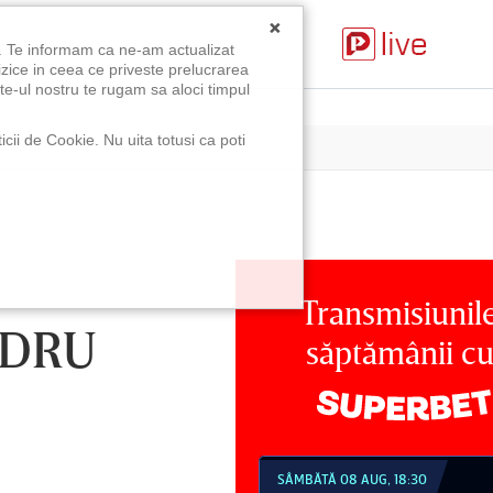
×
u. Te informam ca ne-am actualizat
izice in ceea ce priveste prelucrarea
te-ul nostru te rugam sa aloci timpul
icii de Cookie. Nu uita totusi ca poti
Transmisiunil
NDRU
săptămânii c
MBĂTĂ 08 AUG, 18:30
SÂMBĂTĂ 08 AUG, 21:30