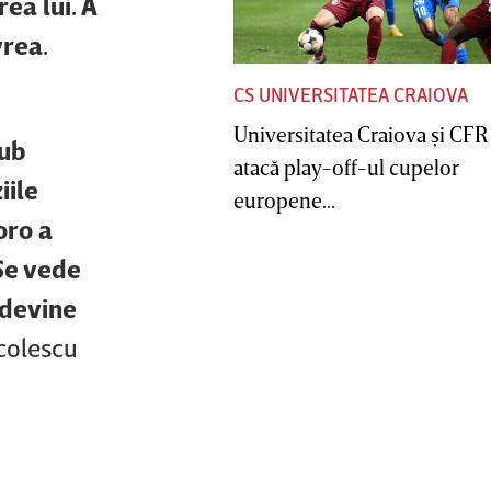
ea lui. A
vrea.
CS UNIVERSITATEA CRAIOVA
Universitatea Craiova şi CFR
lub
atacă play-off-ul cupelor
iile
europene...
oro a
 Se vede
 devine
icolescu