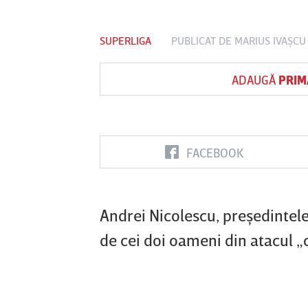
SUPERLIGA
PUBLICAT DE
MARIUS IVAŞCU
Vs
ADAUGĂ
PRIM
FC Botoşani
Corvinul
Sepsi OSK S
Hunedoara
Gheorghe
FACEBOOK
Andrei Nicolescu, preşedintel
de cei doi oameni din atacul „c