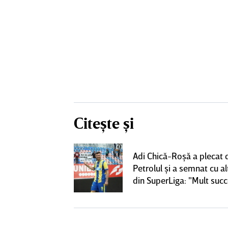
Citește și
rile pentru
Adi Chică-Roşă a plecat 
lgheter din
Petrolul şi a semnat cu al
00 de euro
din SuperLiga: "Mult suc