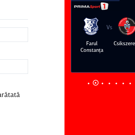
Vs
Vs
Farul
Csikszereda
Dinamo
FC Volunt
Constanţa
arătată