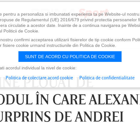
e pentru a personaliza si imbunatati experienta ta pe Website-ul nostr
i propuse de Regulamentul (UE) 2016/679 privind protectia persoanelor f
ibera circulatie a acestor date. Inainte de a continua navigarea pe Websi
l Politicii de Cookie.
ostru confirmi acceptarea utilizarii fisierelor de tip cookie conform Polit
 fisiere cookie urmand instructiunile din Politica de Cookie.
SUNT DE ACORD CU POLITICA DE COOKIE
i acordul individual la nivel de cookie:
INE PLOUAT DE
Politica de colectare acord cookie
Politica de confidentialitate
ODUL ÎN CARE ALEXA
URPRINS DE ANDREI
0
VINERI 07 AUG, 21:00
SÂ